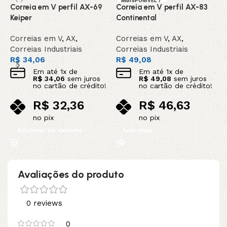
INDISPONIVEL /
Correia em V perfil AX-69
Correia em V perfil AX-83
C
SOB ENCOMEN
DA
Keiper
Continental
C
Correias em V
,
AX
,
Correias em V
,
AX
,
C
Correias Industriais
Correias Industriais
C
R$
34,06
R$
49,08
R
Em até
1
x de
Em até
1
x de
R$
34,06
sem juros
R$
49,08
sem juros
no cartão de crédito!
no cartão de crédito!
R$
32,36
R$
46,63
no pix
no pix
Adicionar ao carrinho
Leia mais
Avaliações do produto
0 reviews
0