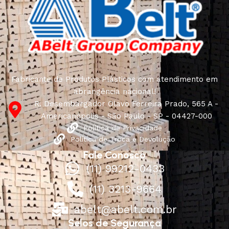
Fabricante de Produtos Plásticos com atendimento em
abrangência nacional!
R. Desembargador Olavo Ferreira Prado, 565 A -
Americanópolis - São Paulo - SP - 04427-000
Política de Privacidade
Política de Troca e Devolução
Fale Conosco
(11) 99212-0433
(11) 3213-9664
abelt@abelt.com.br
Selos de Segurança