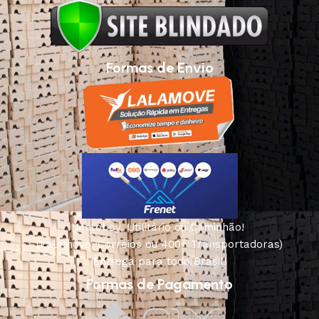
Formas de Envio
Motoboy, Utilitário ou Caminhão!
(Lalamove, Correios ou 400+ Transportadoras)
Entrega para todo Brasil!
Formas de Pagamento