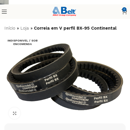
0
Início
»
Loja
»
Correia em V perfil BX-95 Continental
INDISPONIVEL / SOB
ENCOMENDA
Clique para ampliar