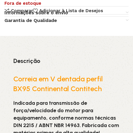
Fora de estoque
Comparar
Adicionar à Lista de Desejos
Informações sobre o envio
Garantia de Qualidade
Descrição
Correia em V dentada perfil
BX95 Continental Contitech
Indicada para transmissão de
força/velocidade do motor para
equipamento, conforme normas técnicas
DIN 2215 / ABNT NBR 14963. Fabricada com
matérias primas da alta qualidade!