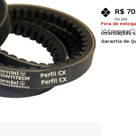
R$
70
no pix
Fora de estoq
Comparar
Informações s
Garantia de Q