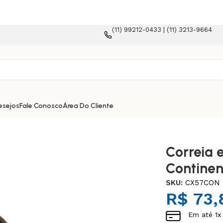
(11) 99212-0433 | (11) 3213-9664
commerce!
esejos
Fale Conosco
Área Do Cliente
Correia 
Continen
SKU:
CX57CON
R$
73,
Em até
1
x