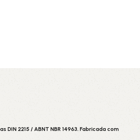
AVX
CC
PK
Z
TB
as DIN 2215 / ABNT NBR 14963. Fabricada com