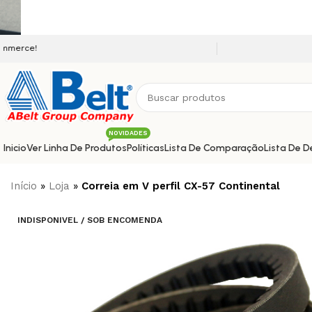
Seja bem vindo a nossa plataforma e-
NOVIDADES
Inicio
Ver Linha De Produtos
Políticas
Lista De Comparação
Lista De D
Início
»
Loja
»
Correia em V perfil CX-57 Continental
INDISPONIVEL / SOB ENCOMENDA