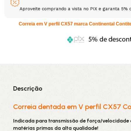
Aproveite comprando a vista no PIX e garanta 5% 
3L
3VX
Correia em V perfil CX57 marca Continental Contitec
A
AX
CX
D
PL
SPA
XPA
XPB
Descrição
Correia dentada em V perfil CX57 Co
Indicada para transmissão de força/velocidade
matérias primas da alta qualidade!