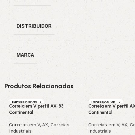
DISTRIBUIDOR
MARCA
Produtos Relacionados
INDISPONIVEL /
INDISPONIVEL /
Correia em V perfil AX-83
Correia em V perfil A
SOB ENCOMEN
SOB ENCOMEN
DA
DA
Continental
Continental
Correias em V
,
AX
,
Correias
Correias em V
,
AX
,
Co
Industriais
Industriais