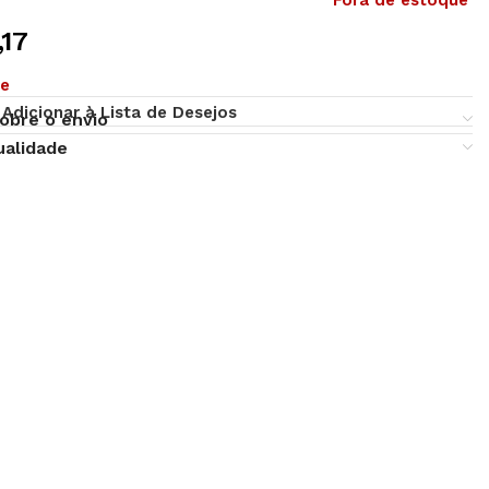
Fora de estoque
,17
ue
Adicionar à Lista de Desejos
obre o envio
ualidade