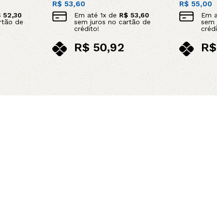
R$
53,60
R$
55,00
$
52,30
Em até
1
x de
R$
53,60
Em 
rtão de
sem juros no cartão de
sem 
crédito!
crédi
R$
50,92
R$
no pix
no p
Adicionar ao carrinho
Adicionar 