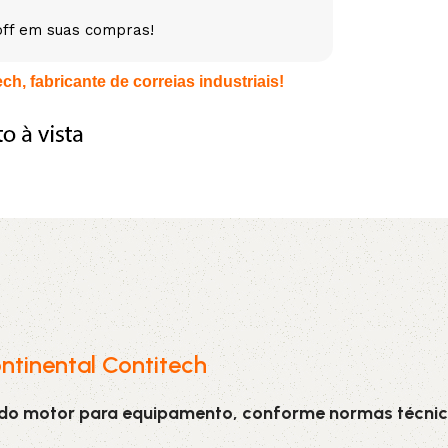
off em suas compras!
5V
5VX
AA
h, fabricante de correias industriais!
B
BX
C
PJ
PJ
PK
SPB
SPC
SP
XPZ
ZX
ntinental Contitech
 do motor para equipamento, conforme normas técnic