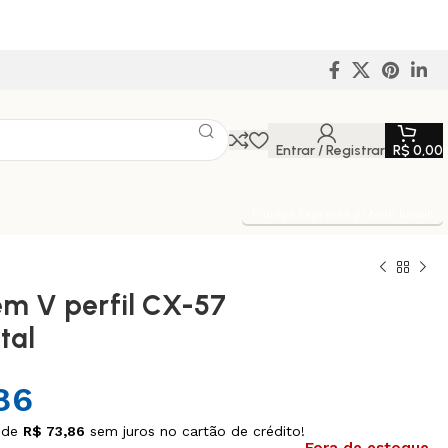
Entrar / Registrar
R$
0,00
Entrega Expressa p/ todo Brasil!
em V perfil CX-57
tal
86
 de
R$
73,86
sem juros no cartão de crédito!