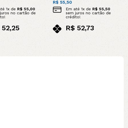
R$
55,50
até
1
x de
R$
55,00
Em até
1
x de
R$
55,50
juros no cartão de
sem juros no cartão de
to!
crédito!
52,25
R$
52,73
ix
no pix
ao carrinho
Adicionar ao carrinho