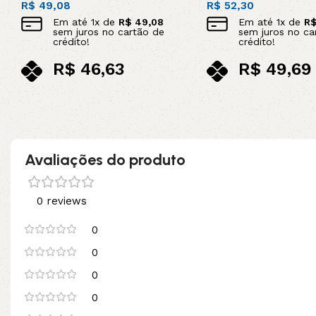
R$
49,08
R$
52,30
Em até
1
x de
R$
49,08
Em até
1
x de
R
sem juros no cartão de
sem juros no ca
crédito!
crédito!
R$
46,63
R$
49,69
no pix
no pix
Leia mais
Leia mais
Avaliações do produto
0 reviews
0
0
0
0