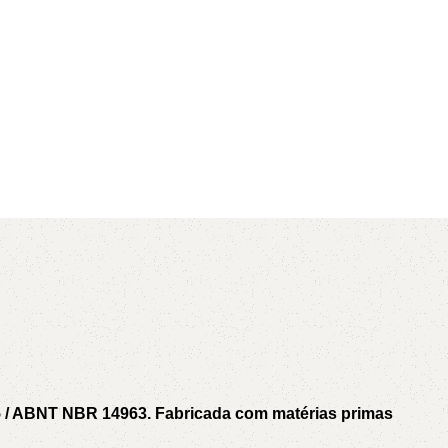
AVX
CC
PK
Z
TB
5 / ABNT NBR 14963. Fabricada com matérias primas