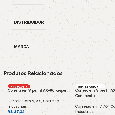
DISTRIBUIDOR
MARCA
Produtos Relacionados
DESTAQUE
INDISPONIVEL /
Correia em V perfil AX-80 Keiper
Correia em V perfil A
SOB ENCOMEN
DA
Continental
Correias em V
,
AX
,
Correias
Industriais
Correias em V
,
AX
,
Co
R$
37,32
Industriais