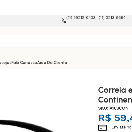
(11) 99212-0433 | (11) 3213-9664
a e-commerce!
esejos
Fale Conosco
Área Do Cliente
Correia 
Continen
SKU:
A103CON
R$
59,
Em até
1
x