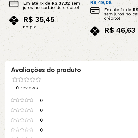
R$
49,08
Em até
1
x de
R$
37,32
sem
juros no cartão de crédito!
Em até
1
x de
R
sem juros no ca
R$
35,45
crédito!
no pix
R$
46,63
Adicionar ao carrinho
no pix
Leia mais
Avaliações do produto
0 reviews
0
0
0
0