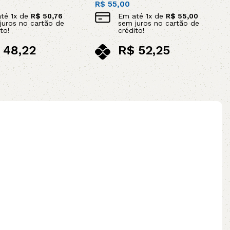
R$
55,00
até
1
x de
R$
50,76
Em até
1
x de
R$
55,00
juros no cartão de
sem juros no cartão de
to!
crédito!
48,22
R$
52,25
ix
no pix
ao carrinho
Adicionar ao carrinho