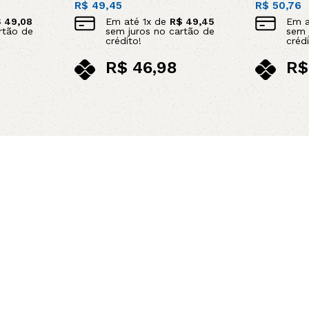
R$
49,45
R$
50,76
$
49,08
Em até
1
x de
R$
49,45
Em 
rtão de
sem juros no cartão de
sem 
crédito!
crédi
R$
46,98
R$
no pix
no p
Leia mais
Adicionar 