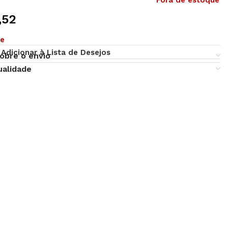
Fora de estoque
,52
ue
Adicionar à Lista de Desejos
obre o envio
ualidade