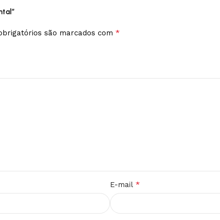
ntal”
*
brigatórios são marcados com
*
E-mail