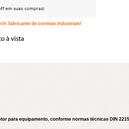
off em suas compras!
5V
5VX
AA
h, fabricante de correias industriais!
B
BX
C
PJ
PJ
PK
SPB
SPC
SP
XPZ
ZX
motor para equipamento, conforme normas técnicas DIN 221