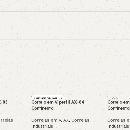
INDISPONIVEL /
X-83
Correia em V perfil AX-84
Correia em
SOB ENCOMEN
DA
Continental
Continenta
rreias
Correias em V
,
AX
,
Correias
Correias 
Industriais
Industriais