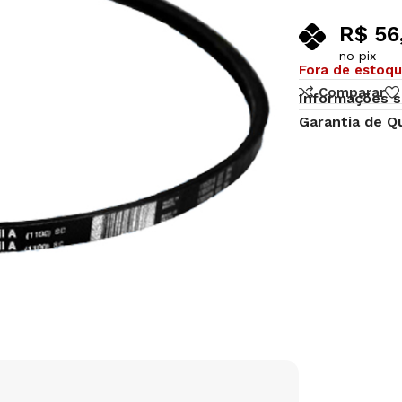
R$
56
no pix
Fora de estoq
Comparar
Informações s
Garantia de Q