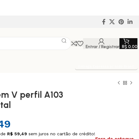
Entrar / Registrar
R$
0,00
Entrega Expressa p/ todo Brasil!
em V perfil A103
tal
49
 de
R$
59,49
sem juros no cartão de crédito!