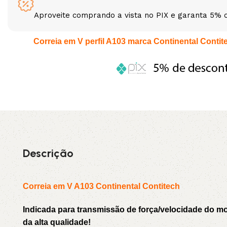
Aproveite comprando a vista no PIX e garanta 5% 
3L
3VX
Correia em V perfil A103 marca Continental Contitec
A
AX
CX
D
PL
SPA
XPA
XPB
Descrição
Correia em V A103 Continental Contitech
Indicada para transmissão de força/velocidade do 
da alta qualidade!