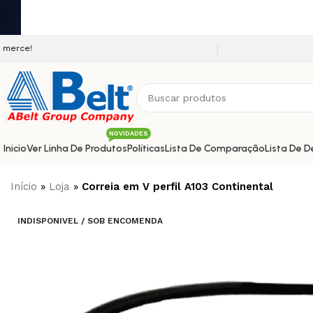
Seja bem vindo a nossa plataform
NOVIDADES
Inicio
Ver Linha De Produtos
Políticas
Lista De Comparação
Lista De D
Início
»
Loja
»
Correia em V perfil A103 Continental
INDISPONIVEL / SOB ENCOMENDA