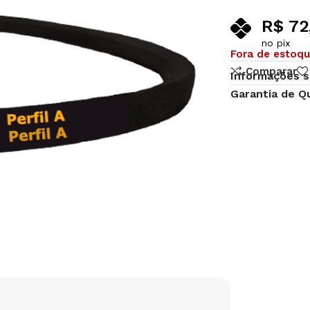
R$
72
no pix
Fora de estoq
Comparar
Informações s
Garantia de Q