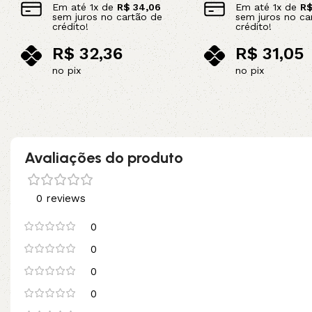
Em até
1
x de
R$
34,06
Em até
1
x de
R
sem juros no cartão de
sem juros no ca
crédito!
crédito!
R$
32,36
R$
31,05
no pix
no pix
Adicionar ao carrinho
Adicionar ao carrinho
Avaliações do produto
0 reviews
0
0
0
0