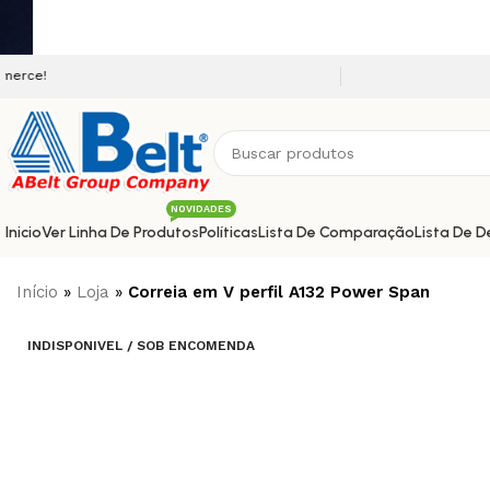
Seja bem vindo a nossa plataforma e
NOVIDADES
Inicio
Ver Linha De Produtos
Políticas
Lista De Comparação
Lista De D
Início
»
Loja
»
Correia em V perfil A132 Power Span
INDISPONIVEL / SOB ENCOMENDA