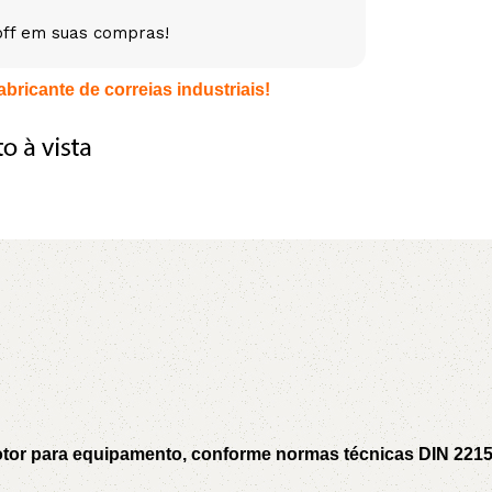
off em suas compras!
5V
5VX
AA
bricante de correias industriais!
B
BX
C
PJ
PJ
PK
SPB
SPC
SP
XPZ
ZX
motor para equipamento, conforme normas técnicas DIN 221