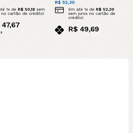
R$
52,30
até
1
x de
R$
50,18
sem
Em até
1
x de
R$
52,30
s no cartão de crédito!
sem juros no cartão de
crédito!
47,67
R$
49,69
ix
no pix
ao carrinho
Leia mais