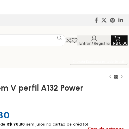
Entrar / Registrar
R$
0,00
Entrega Expressa p/ todo Brasil!
em V perfil A132 Power
80
 de
R$
76,80
sem juros no cartão de crédito!