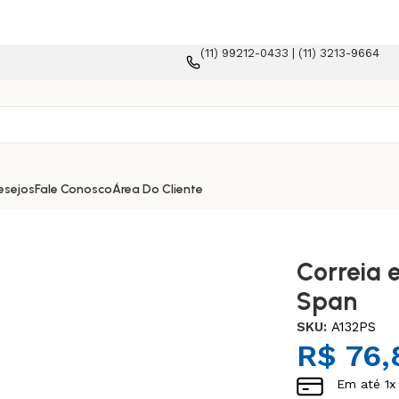
(11) 99212-0433 | (11) 3213-9664
-commerce!
esejos
Fale Conosco
Área Do Cliente
Correia 
Span
SKU:
A132PS
R$
76,
Em até
1
x