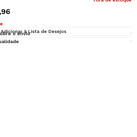
Fora de estoque
,96
ue
Adicionar à Lista de Desejos
obre o envio
ualidade