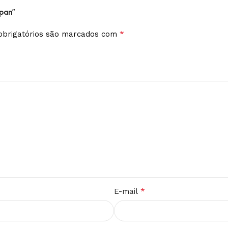
Span”
*
brigatórios são marcados com
*
E-mail