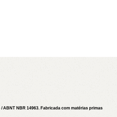
AVX
CC
PK
Z
TB
5 / ABNT NBR 14963. Fabricada com matérias primas