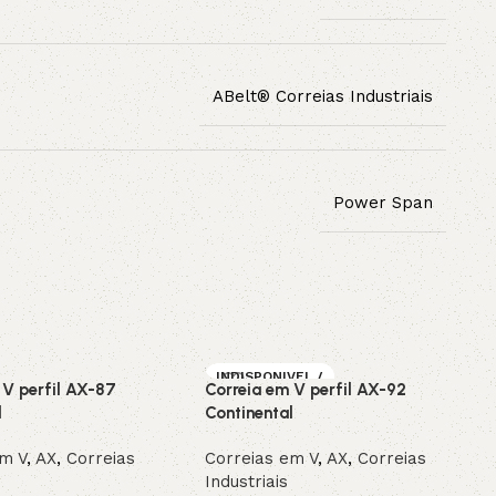
ABelt® Correias Industriais
Power Span
INDISPONIVEL /
 V perfil AX-87
Correia em V perfil AX-92
SOB ENCOMEN
DA
l
Continental
em V
,
AX
,
Correias
Correias em V
,
AX
,
Correias
Industriais