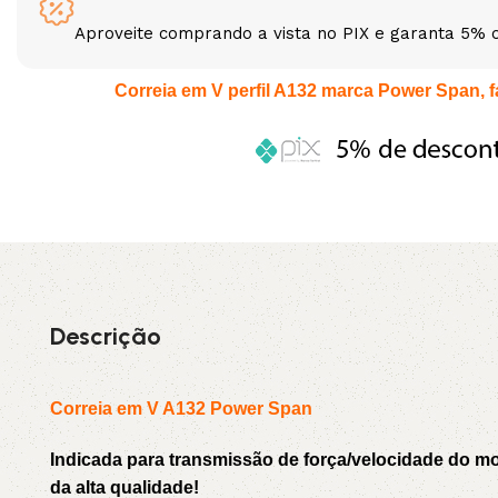
Aproveite comprando a vista no PIX e garanta 5% 
3L
3VX
Correia em V perfil A132 marca Power Span, fa
A
AX
CX
D
PL
SPA
XPA
XPB
Descrição
Correia em V A132 Power Span
Indicada para transmissão de força/velocidade do 
da alta qualidade!