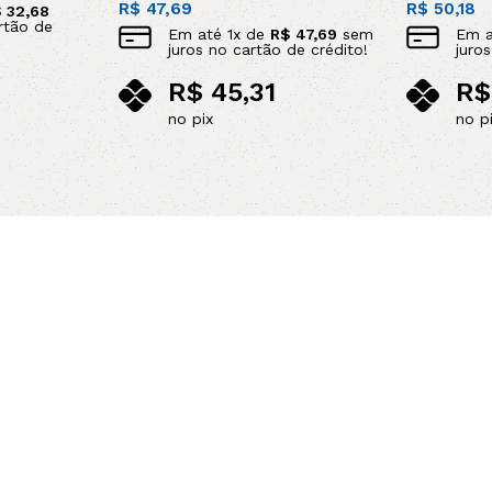
R$
47,69
R$
50,18
$
32,68
rtão de
Em até
1
x de
R$
47,69
sem
Em 
juros no cartão de crédito!
juro
R$
45,31
R$
no pix
no p
Adicionar ao carrinho
Adicionar 