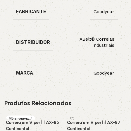
FABRICANTE
Goodyear
ABelt® Correias
DISTRIBUIDOR
Industriais
MARCA
Goodyear
Produtos Relacionados
INDISPONIVEL /
Correia em V perfil AX-85
Correia em V perfil AX-87
C
SOB ENCOMEN
DA
Continental
Continental
C