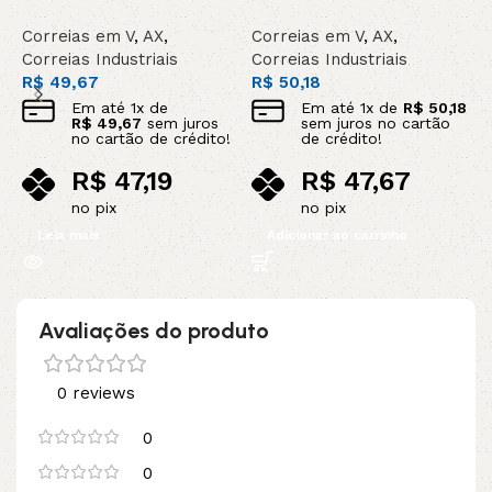
Correias em V
,
AX
,
Correias em V
,
AX
,
C
Correias Industriais
Correias Industriais
C
R$
49,67
R$
50,18
R
Em até
1
x de
Em até
1
x de
R$
50,18
R$
49,67
sem juros
sem juros no cartão
no cartão de crédito!
de crédito!
R$
47,19
R$
47,67
no pix
no pix
Leia mais
Adicionar ao carrinho
Avaliações do produto
0 reviews
0
0