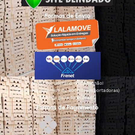
Formas de Envio
Motoboy, Utilitário ou Caminhão!
(Lalamove, Correios ou 400+ Transportadoras)
Entrega para todo Brasil!
Formas de Pagamento