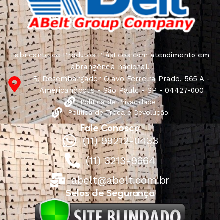
Fabricante de Produtos Plásticos com atendimento em
abrangência nacional!
R. Desembargador Olavo Ferreira Prado, 565 A -
Americanópolis - São Paulo - SP - 04427-000
Política de Privacidade
Política de Troca e Devolução
Fale Conosco
(11) 99212-0433
(11) 3213-9664
abelt@abelt.com.br
Selos de Segurança