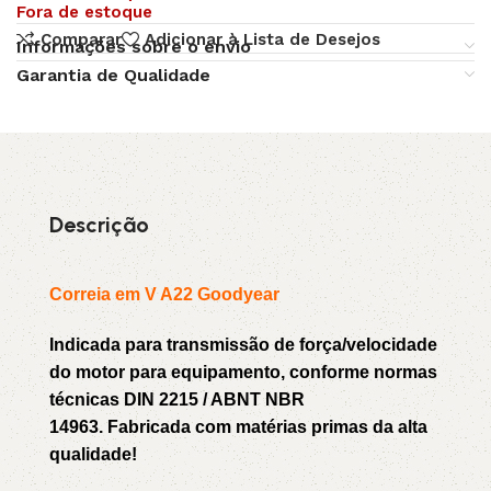
Fora de estoque
Comparar
Adicionar à Lista de Desejos
Informações sobre o envio
Garantia de Qualidade
Descrição
Correia em V A22 Goodyear
Indicada para transmissão de força/velocidade
do motor para equipamento, conforme normas
técnicas DIN 2215 / ABNT NBR
14963. Fabricada com matérias primas da alta
qualidade!