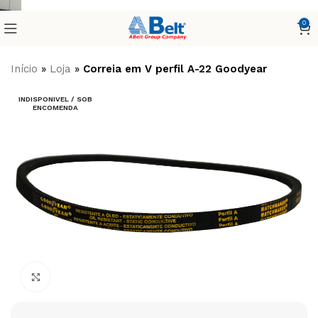
0
Início
»
Loja
»
Correia em V perfil A-22 Goodyear
INDISPONIVEL / SOB
ENCOMENDA
Clique para ampliar