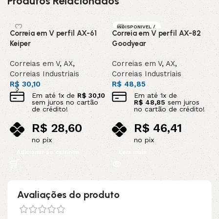
Produtos Relacionados
INDISPONIVEL /
Correia em V perfil AX-61
Correia em V perfil AX-82
C
SOB ENCOMEN
DA
Keiper
Goodyear
C
Correias em V
,
AX
,
Correias em V
,
AX
,
C
Correias Industriais
Correias Industriais
C
R$
30,10
R$
48,85
R
Em até
1
x de
R$
30,10
Em até
1
x de
sem juros no cartão
R$
48,85
sem juros
de crédito!
no cartão de crédito!
R$
28,60
R$
46,41
no pix
no pix
Adicionar ao carrinho
Leia mais
Avaliações do produto