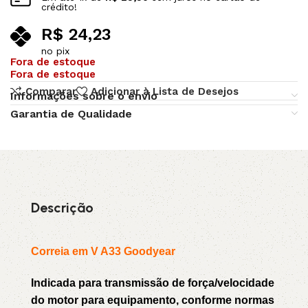
crédito!
R$
24,23
no pix
Fora de estoque
Fora de estoque
Comparar
Adicionar à Lista de Desejos
Informações sobre o envio
Garantia de Qualidade
Descrição
Correia em V A33 Goodyear
Indicada para transmissão de força/velocidade
do motor para equipamento, conforme normas