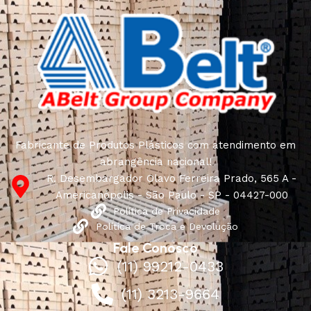
Fabricante de Produtos Plásticos com atendimento em
abrangência nacional!
R. Desembargador Olavo Ferreira Prado, 565 A -
Americanópolis - São Paulo - SP - 04427-000
Política de Privacidade
Política de Troca e Devolução
Fale Conosco
(11) 99212-0433
(11) 3213-9664