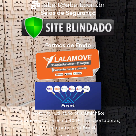
abelt@abelt.com.br
Selos de Segurança
Formas de Envio
Motoboy, Utilitário ou Caminhão!
(Lalamove, Correios ou 400+ Transportadoras)
Entrega para todo Brasil!