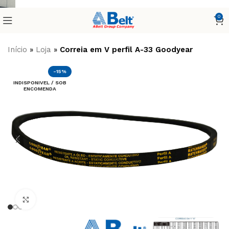
0
Início
»
Loja
»
Correia em V perfil A-33 Goodyear
-15%
INDISPONIVEL / SOB
ENCOMENDA
Clique para ampliar