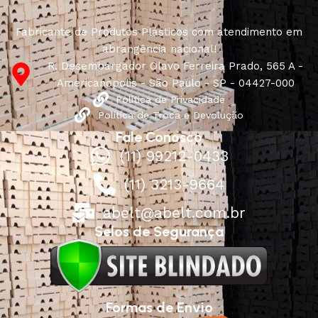
Fabricante de Produtos Plásticos com atendimento em
abrangência nacional!
R. Desembargador Olavo Ferreira Prado, 565 A -
Americanópolis - São Paulo - SP - 04427-000
Política de Privacidade
Política de Troca e Devolução
Fale Conosco
(11) 99212-0433
(11) 3213-9664
abelt@abelt.com.br
Selos de Segurança
Formas de Envio