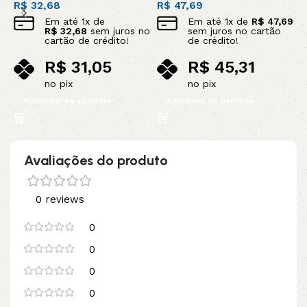
R$
32,68
R$
47,69
R
Em até
1
x de
Em até
1
x de
R$
47,69
R$
32,68
sem juros no
sem juros no cartão
cartão de crédito!
de crédito!
R$
31,05
R$
45,31
no pix
no pix
Adicionar ao carrinho
Adicionar ao carrinho
Avaliações do produto
0 reviews
0
0
0
0