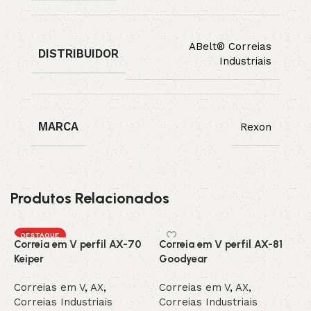
ABelt® Correias
DISTRIBUIDOR
Industriais
MARCA
Rexon
Produtos Relacionados
DESTAQUE
Correia em V perfil AX-70
Correia em V perfil AX-81
C
Keiper
Goodyear
C
Correias em V
,
AX
,
Correias em V
,
AX
,
C
Correias Industriais
Correias Industriais
C