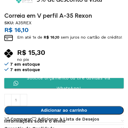
Correia em V perfil A-35 Rexon
SKU:
A35REX
R$
16,10
Em até
1
x de
R$
16,10
sem juros no cartão de crédito!
R$
15,30
no pix
7 em estoque
7 em estoque
Solicite orçamento ou tire dúvidas via
WhatsApp!
Adicionar ao carrinho
Comparar
Adicionar à Lista de Desejos
Informações sobre o envio