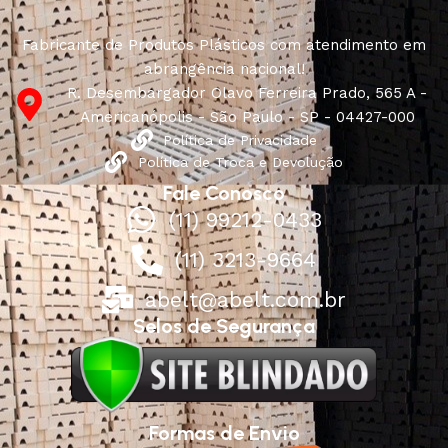
Fabricante de Produtos Plásticos com atendimento em
abrangência nacional!
R. Desembargador Olavo Ferreira Prado, 565 A -
Americanópolis - São Paulo - SP - 04427-000
Política de Privacidade
Política de Troca e Devolução
Fale Conosco
(11) 99212-0433
(11) 3213-9664
abelt@abelt.com.br
Selos de Segurança
Formas de Envio