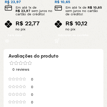
R$
23,97
R$
10,65
R
Em até
1
x de
Em até
1
x de
R$
10,65
R$
23,97
sem juros no
sem juros no cartão
cartão de crédito!
de crédito!
R$
22,77
R$
10,12
no pix
no pix
Leia mais
Adicionar ao carrinho
Avaliações do produto
0 reviews
0
0
0
0