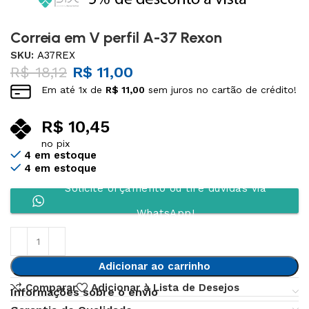
Correia em V perfil A-37 Rexon
SKU:
A37REX
R$
18,12
R$
11,00
Em até
1
x de
R$
11,00
sem juros no cartão de crédito!
R$
10,45
no pix
4 em estoque
4 em estoque
Solicite orçamento ou tire dúvidas via
WhatsApp!
Adicionar ao carrinho
Comparar
Adicionar à Lista de Desejos
Informações sobre o envio