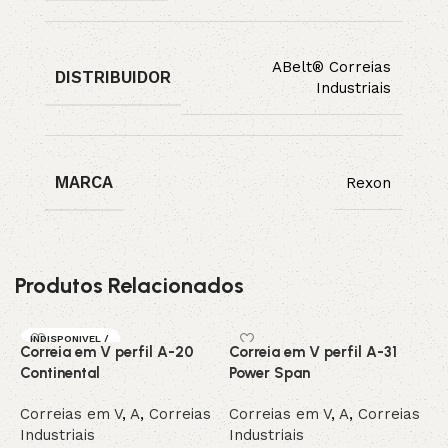
ABelt® Correias
DISTRIBUIDOR
Industriais
MARCA
Rexon
Produtos Relacionados
INDISPONIVEL /
Correia em V perfil A-20
Correia em V perfil A-31
C
SOB ENCOMEN
DA
Continental
Power Span
G
Correias em V
,
A
,
Correias
Correias em V
,
A
,
Correias
C
Industriais
Industriais
I