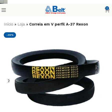
0
Início
»
Loja
»
Correia em V perfil A-37 Rexon
-39%