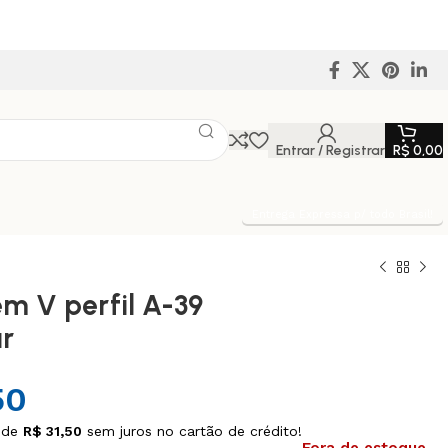
Entrar / Registrar
R$
0,00
Entrega Expressa p/ todo Brasil!
em V perfil A-39
r
50
 de
R$
31,50
sem juros no cartão de crédito!