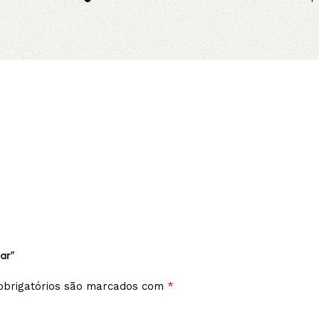
no pix
Adicionar 
Leia mais
ar”
*
brigatórios são marcados com