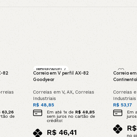
INDISPONIVEL /
X-82
Correia em V perfil AX-82
Correia em
SOB ENCOMEN
DA
Goodyear
Continenta
rreias
Correias em V
,
AX
,
Correias
Correias 
Industriais
Industriais
R$
48,85
R$
53,17
$
63,26
Em até
1
x de
R$
48,85
Em 
rtão de
sem juros no cartão de
juro
crédito!
R$
R$
46,41
no p