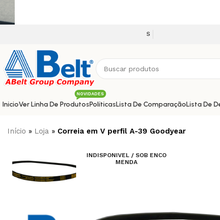
Seja bem vindo a nossa plataforma e-co
NOVIDADES
Inicio
Ver Linha De Produtos
Políticas
Lista De Comparação
Lista De D
Início
»
Loja
»
Correia em V perfil A-39 Goodyear
INDISPONIVEL / SOB ENCO
MENDA