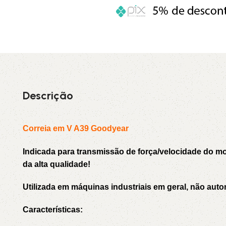
3L
3VX
A
AX
CX
D
Descrição
PL
SPA
Correia em V A39 Goodyear
XPA
XPB
Indicada para transmissão de força/velocidade do 
da alta qualidade!
Utilizada em máquinas industriais em geral, não auto
Características: