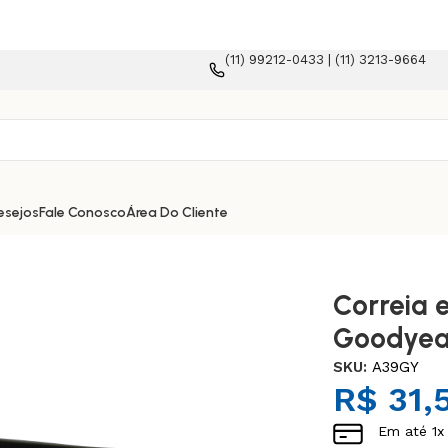
(11) 99212-0433 | (11) 3213-9664
mmerce!
esejos
Fale Conosco
Área Do Cliente
Correia 
Goodyea
SKU:
A39GY
R$
31,
Em até
1
x