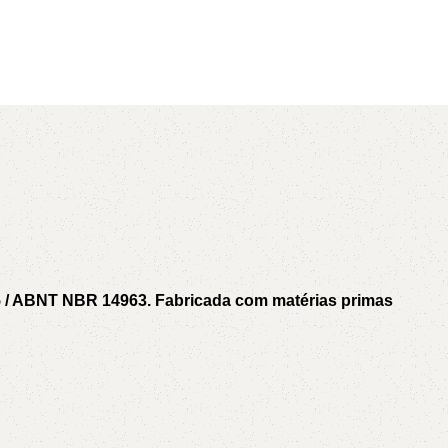
AVX
CC
PK
Z
TB
5 / ABNT NBR 14963. Fabricada com matérias primas