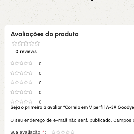
no pix
Adicionar ao carrinho
Adicionar ao carrinho
Avaliações do produto
0 reviews
0
0
0
0
0
Seja o primeiro a avaliar “Correia em V perfil A-39 Goodye
O seu endereço de e-mail não será publicado.
Campos o
*
Sua avaliação