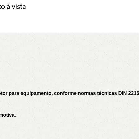
5V
5VX
AA
B
BX
C
PJ
PJ
PK
SPB
SPC
SP
XPZ
ZX
motor para equipamento, conforme normas técnicas DIN 221
motiva.