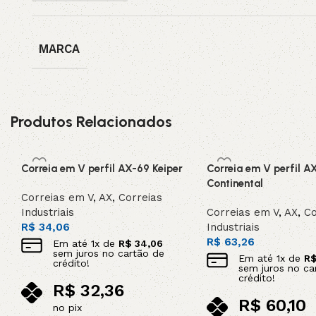
MARCA
Produtos Relacionados
Correia em V perfil AX-69 Keiper
Correia em V perfil A
Continental
Correias em V
,
AX
,
Correias
Industriais
Correias em V
,
AX
,
Co
R$
34,06
Industriais
R$
63,26
Em até
1
x de
R$
34,06
sem juros no cartão de
Em até
1
x de
R
crédito!
sem juros no ca
crédito!
R$
32,36
R$
60,10
no pix