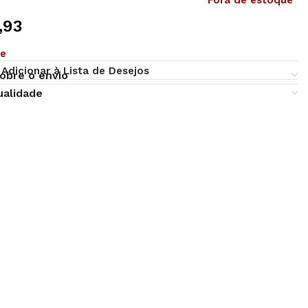
Fora de estoque
,93
ue
Adicionar à Lista de Desejos
obre o envio
ualidade