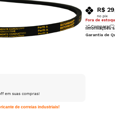
R$
29
no pix
Fora de estoq
Comparar
Informações s
Garantia de Q
off em suas compras!
icante de correias industriais!