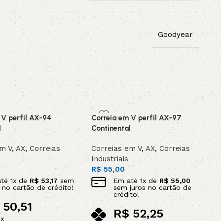
Goodyear
 V perfil AX-94
Correia em V perfil AX-97
l
Continental
em V
,
AX
,
Correias
Correias em V
,
AX
,
Correias
Industriais
R$
55,00
até
1
x de
R$
53,17
sem
Em até
1
x de
R$
55,00
s no cartão de crédito!
sem juros no cartão de
crédito!
50,51
R$
52,25
ix