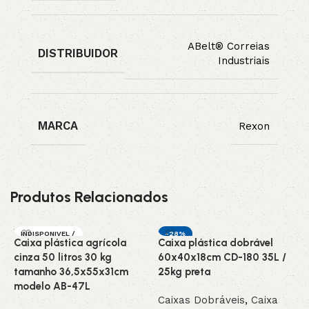
ABelt® Correias
DISTRIBUIDOR
Industriais
MARCA
Rexon
Produtos Relacionados
INDISPONIVEL /
-28%
Caixa plástica agrícola
Caixa plástica dobrável
C
SOB ENCOMEN
DESTAQUE
DA
cinza 50 litros 30 kg
60x40x18cm CD-180 35L /
o
tamanho 36,5x55x31cm
25kg preta
C
modelo AB-47L
Caixas Dobráveis
,
Caixa
H