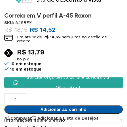
Correia em V perfil A-45 Rexon
SKU:
A45REX
R$
18,15
R$
14,52
Em até
1
x de
R$
14,52
sem juros no cartão de
crédito!
R$
13,79
no pix
10 em estoque
10 em estoque
Solicite orçamento ou tire dúvidas via
WhatsApp!
Adicionar ao carrinho
Comparar
Adicionar à Lista de Desejos
Informações sobre o envio