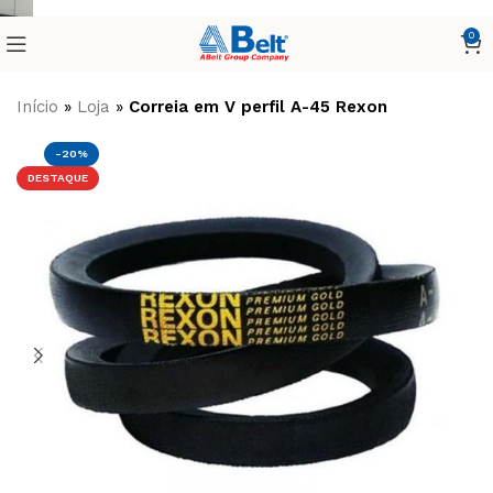
0
Início
»
Loja
»
Correia em V perfil A-45 Rexon
-20%
DESTAQUE