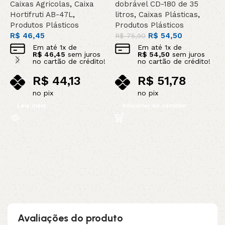
Caixas Agricolas
,
Caixa
dobrável CD-180 de 35
P
Hortifruti AB-47L
,
litros
,
Caixas Plásticas
,
R
Produtos Plásticos
Produtos Plásticos
R$
46,45
R$
54,50
R$
75,90
Em até
1
x de
Em até
1
x de
R$
46,45
sem juros
R$
54,50
sem juros
no cartão de crédito!
no cartão de crédito!
R$
44,13
R$
51,78
no pix
no pix
Leia mais
Adicionar ao carrinho
Avaliações do produto