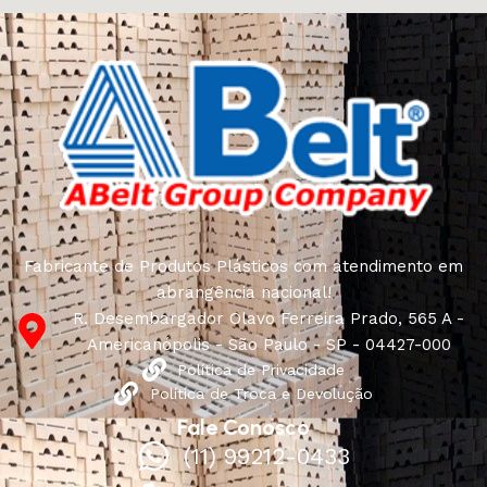
Fabricante de Produtos Plásticos com atendimento em
abrangência nacional!
R. Desembargador Olavo Ferreira Prado, 565 A -
Americanópolis - São Paulo - SP - 04427-000
Política de Privacidade
Política de Troca e Devolução
Fale Conosco
(11) 99212-0433