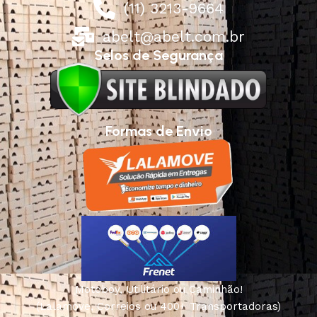
(11) 3213-9664
abelt@abelt.com.br
Selos de Segurança
Formas de Envio
Motoboy, Utilitário ou Caminhão!
(Lalamove, Correios ou 400+ Transportadoras)