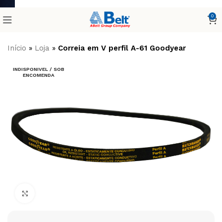
0
Início
»
Loja
»
Correia em V perfil A-61 Goodyear
INDISPONIVEL / SOB
ENCOMENDA
Clique para ampliar