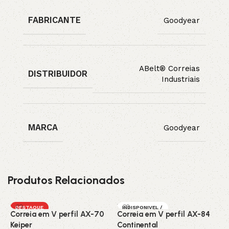
FABRICANTE
Goodyear
ABelt® Correias
DISTRIBUIDOR
Industriais
MARCA
Goodyear
Produtos Relacionados
DESTAQUE
INDISPONIVEL /
Correia em V perfil AX-70
Correia em V perfil AX-84
C
SOB ENCOMEN
DA
Keiper
Continental
C