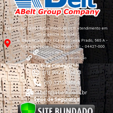
Fabricante de Produtos Plásticos com atendimento em
abrangência nacional!
R. Desembargador Olavo Ferreira Prado, 565 A -
Americanópolis - São Paulo - SP - 04427-000
Política de Privacidade
Política de Troca e Devolução
Fale Conosco
(11) 99212-0433
(11) 3213-9664
abelt@abelt.com.br
Selos de Segurança