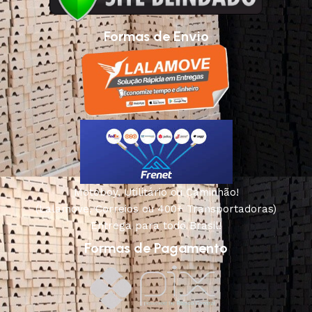
Formas de Envio
Motoboy, Utilitário ou Caminhão!
(Lalamove, Correios ou 400+ Transportadoras)
Entrega para todo Brasil!
Formas de Pagamento