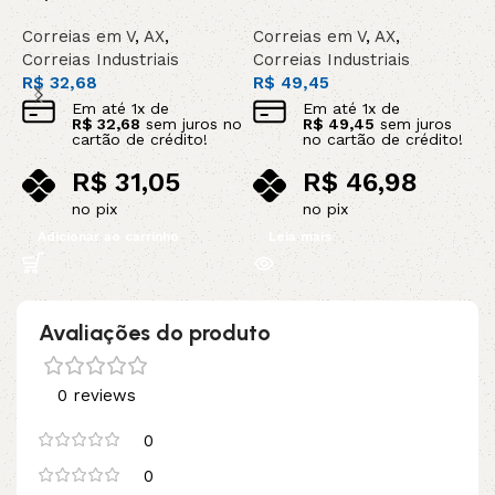
Correias em V
,
AX
,
Correias em V
,
AX
,
C
Correias Industriais
Correias Industriais
C
R$
32,68
R$
49,45
R
Em até
1
x de
Em até
1
x de
R$
32,68
sem juros no
R$
49,45
sem juros
cartão de crédito!
no cartão de crédito!
R$
31,05
R$
46,98
no pix
no pix
Adicionar ao carrinho
Leia mais
Avaliações do produto
0 reviews
0
0