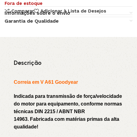
Fora de estoque
Comparar
Adicionar à Lista de Desejos
Informações sobre o envio
Garantia de Qualidade
Descrição
Correia em V A61 Goodyear
Indicada para transmissão de força/velocidade
do motor para equipamento, conforme normas
técnicas DIN 2215 / ABNT NBR
14963. Fabricada com matérias primas da alta
qualidade!