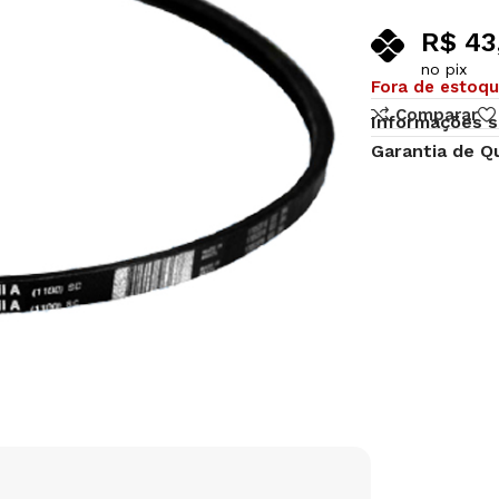
R$
43,
no pix
Fora de estoq
Comparar
Informações s
Garantia de Q