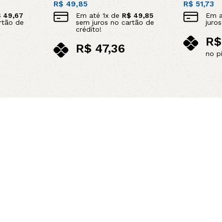
R$
49,85
R$
51,73
$
49,67
Em até
1
x de
R$
49,85
Em 
rtão de
sem juros no cartão de
juro
crédito!
R$
R$
47,36
no p
no pix
Adicionar 
Adicionar ao carrinho