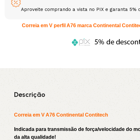
Aproveite comprando a vista no PIX e garanta 5% 
3L
3VX
Correia em V perfil A76 marca Continental Contitec
A
AX
CX
D
PL
SPA
XPA
XPB
Descrição
Correia em V A76 Continental Contitech
Indicada para transmissão de força/velocidade do 
da alta qualidade!