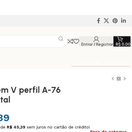
Entrar / Registrar
R$
0,00
Entrega Expressa p/ todo Brasil!
em V perfil A-76
tal
39
 de
R$
45,39
sem juros no cartão de crédito!