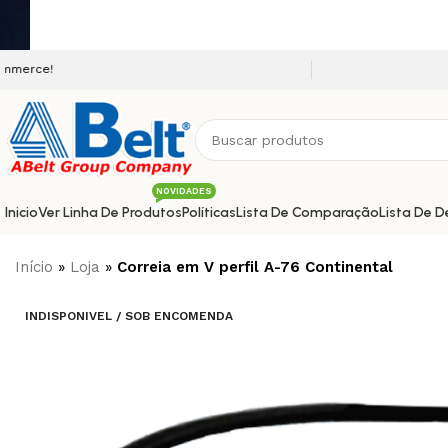
Seja bem vindo a nossa plataform
NOVIDADES
Inicio
Ver Linha De Produtos
Políticas
Lista De Comparação
Lista De D
Início
»
Loja
»
Correia em V perfil A-76 Continental
INDISPONIVEL / SOB ENCOMENDA