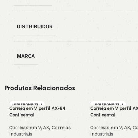
DISTRIBUIDOR
MARCA
Produtos Relacionados
INDISPONIVEL /
INDISPONIVEL /
Correia em V perfil AX-84
Correia em V perfil A
SOB ENCOMEN
SOB ENCOMEN
DA
DA
Continental
Continental
Correias em V
,
AX
,
Correias
Correias em V
,
AX
,
Co
Industriais
Industriais