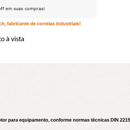
off em suas compras!
5V
5VX
AA
h, fabricante de correias industriais!
B
BX
C
PJ
PJ
PK
SPB
SPC
SP
XPZ
ZX
motor para equipamento, conforme normas técnicas DIN 221