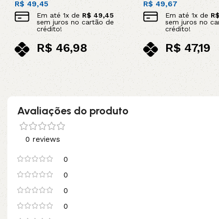
R$
49,45
R$
49,67
Em até
1
x de
R$
49,45
Em até
1
x de
R
sem juros no cartão de
sem juros no ca
crédito!
crédito!
R$
46,98
R$
47,19
no pix
no pix
Leia mais
Leia mais
Avaliações do produto
0 reviews
0
0
0
0