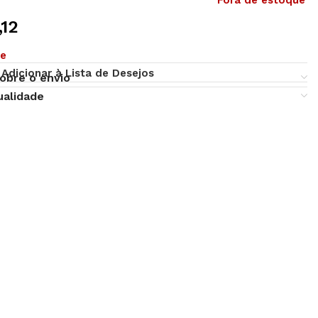
Fora de estoque
12
ue
Adicionar à Lista de Desejos
obre o envio
ualidade