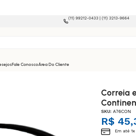
(11) 99212-0433 | (11) 3213-9664
a e-commerce!
esejos
Fale Conosco
Área Do Cliente
Correia 
Continen
SKU:
A76CON
R$
45,
Em até
1
x