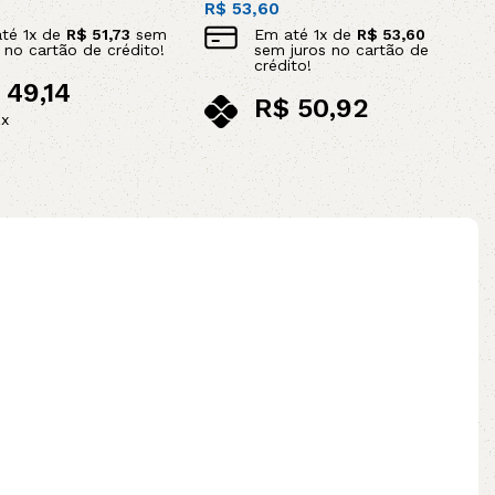
R$
53,60
até
1
x de
R$
51,73
sem
Em até
1
x de
R$
53,60
s no cartão de crédito!
sem juros no cartão de
crédito!
49,14
R$
50,92
ix
no pix
ao carrinho
Adicionar ao carrinho