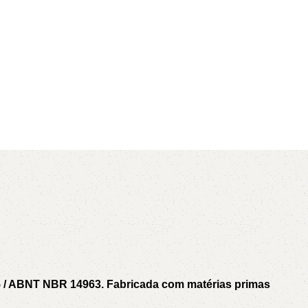
AVX
CC
PK
Z
TB
5 / ABNT NBR 14963. Fabricada com matérias primas