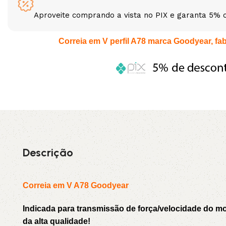
Aproveite comprando a vista no PIX e garanta 5% 
3L
3VX
Correia em V perfil A78 marca Goodyear, fabr
A
AX
CX
D
PL
SPA
XPA
XPB
Descrição
Correia em V A78 Goodyear
Indicada para transmissão de força/velocidade do 
da alta qualidade!