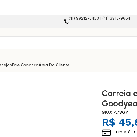
(11) 99212-0433 | (11) 3213-9664
 e-commerce!
esejos
Fale Conosco
Área Do Cliente
Correia 
Goodyea
SKU:
A78GY
R$
45,
Em até
1
x