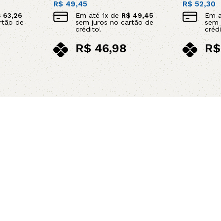
R$
49,45
R$
52,30
$
63,26
Em até
1
x de
R$
49,45
Em 
rtão de
sem juros no cartão de
sem 
crédito!
crédi
R$
46,98
R$
no pix
no p
Leia mais
Leia mais