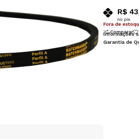
R$
43
no pix
Fora de estoq
Comparar
Informações s
Garantia de Q