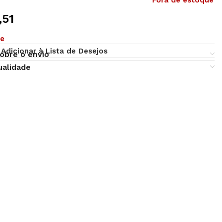
Fora de estoque
,51
ue
Adicionar à Lista de Desejos
obre o envio
ualidade