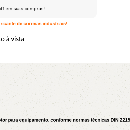
off em suas compras!
5V
5VX
AA
icante de correias industriais!
B
BX
C
PJ
PJ
PK
SPB
SPC
SP
XPZ
ZX
motor para equipamento, conforme normas técnicas DIN 221