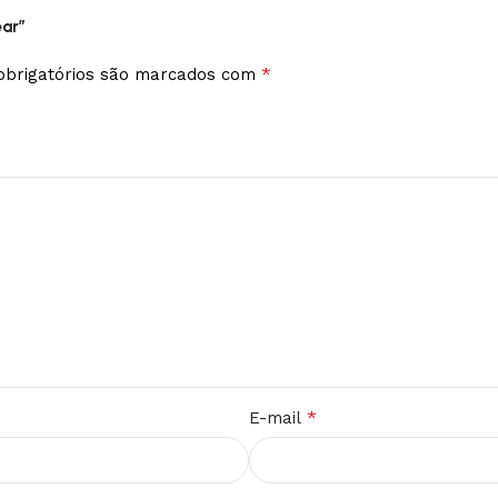
ear”
*
brigatórios são marcados com
*
E-mail