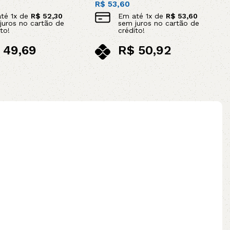
R$
53,60
até
1
x de
R$
52,30
Em até
1
x de
R$
53,60
juros no cartão de
sem juros no cartão de
to!
crédito!
49,69
R$
50,92
ix
no pix
Adicionar ao carrinho