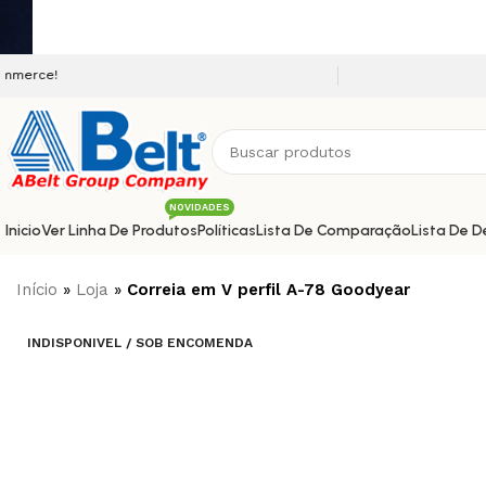
Seja bem vindo a nossa plataforma
NOVIDADES
Inicio
Ver Linha De Produtos
Políticas
Lista De Comparação
Lista De D
Início
»
Loja
»
Correia em V perfil A-78 Goodyear
INDISPONIVEL / SOB ENCOMENDA