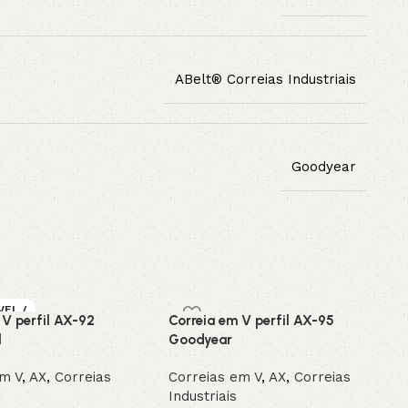
ABelt® Correias Industriais
Goodyear
VEL /
 V perfil AX-92
Correia em V perfil AX-95
OMEN
l
Goodyear
em V
,
AX
,
Correias
Correias em V
,
AX
,
Correias
Industriais