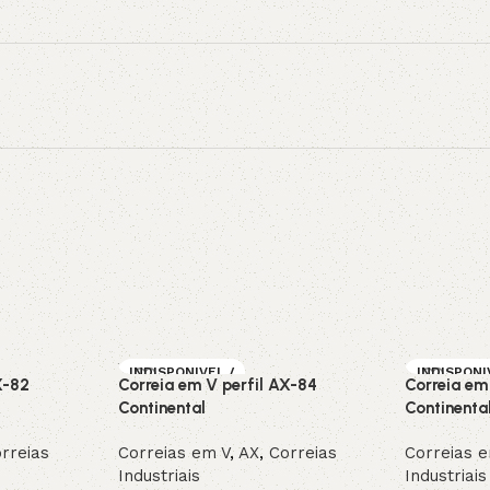
INDISPONIVEL /
INDISPONI
X-82
Correia em V perfil AX-84
Correia em
SOB ENCOMEN
SOB ENC
DA
DA
Continental
Continenta
rreias
Correias em V
,
AX
,
Correias
Correias 
Industriais
Industriais