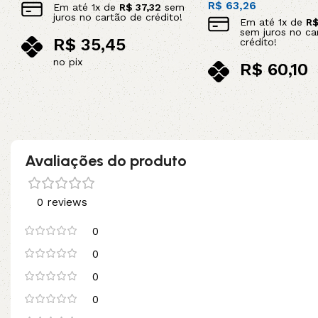
R$
63,26
Em até
1
x de
R$
37,32
sem
juros no cartão de crédito!
Em até
1
x de
R
sem juros no ca
R$
35,45
crédito!
no pix
R$
60,10
Adicionar ao carrinho
no pix
Adicionar ao carrinho
Avaliações do produto
0 reviews
0
0
0
0