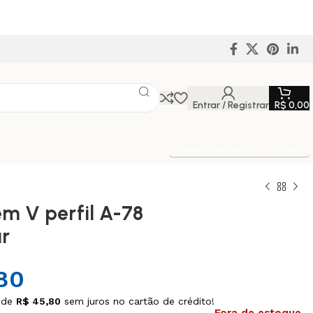
Entrar / Registrar
R$
0,00
Entrega Expressa p/ todo Brasil!
em V perfil A-78
r
80
 de
R$
45,80
sem juros no cartão de crédito!