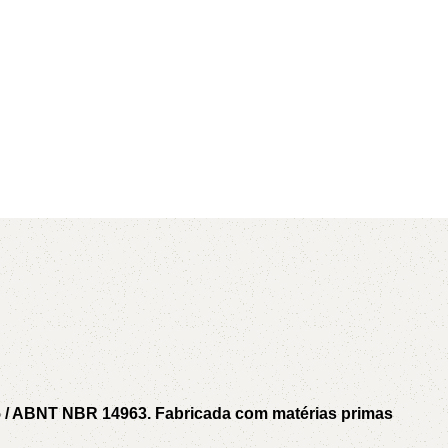
AVX
CC
PK
Z
TB
5 / ABNT NBR 14963. Fabricada com matérias primas