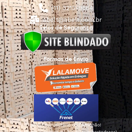
(11) 3213-9664
abelt@abelt.com.br
Selos de Segurança
Formas de Envio
Motoboy, Utilitário ou Caminhão!
(Lalamove, Correios ou 400+ Transportadoras)