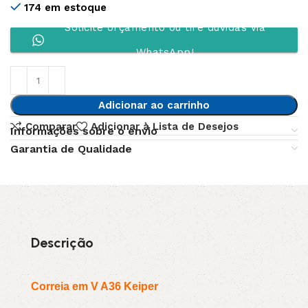
174 em estoque
Solicite orçamento ou tire dúvidas via
WhatsApp!
Adicionar ao carrinho
Comparar
Adicionar à Lista de Desejos
Informações sobre o envio
Garantia de Qualidade
Descrição
Correia em V A36 Keiper