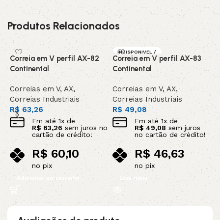
Produtos Relacionados
INDISPONIVEL /
Correia em V perfil AX-82
Correia em V perfil AX-83
C
SOB ENCOMEN
DA
Continental
Continental
C
Correias em V
,
AX
,
Correias em V
,
AX
,
C
Correias Industriais
Correias Industriais
C
R$
63,26
R$
49,08
R
Em até
1
x de
Em até
1
x de
R$
63,26
sem juros no
R$
49,08
sem juros
cartão de crédito!
no cartão de crédito!
R$
60,10
R$
46,63
no pix
no pix
Adicionar ao carrinho
Leia mais