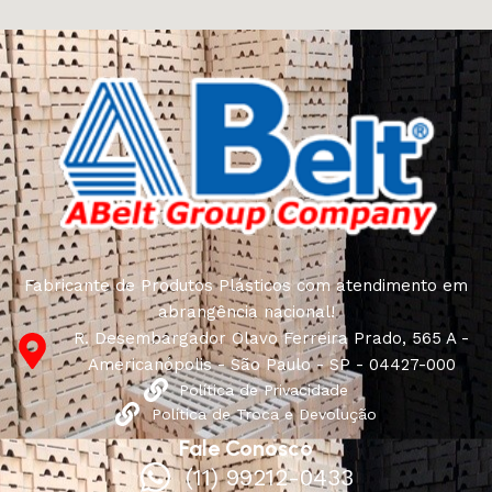
Fabricante de Produtos Plásticos com atendimento em
abrangência nacional!
R. Desembargador Olavo Ferreira Prado, 565 A -
Americanópolis - São Paulo - SP - 04427-000
Política de Privacidade
Política de Troca e Devolução
Fale Conosco
(11) 99212-0433