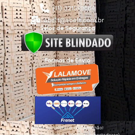
(11) 3213-9664
abelt@abelt.com.br
Selos de Segurança
Formas de Envio
Motoboy, Utilitário ou Caminhão!
(Lalamove, Correios ou 400+ Transportadoras)