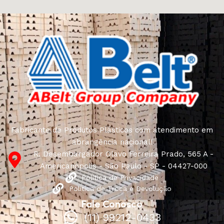
Fabricante de Produtos Plásticos com atendimento em
abrangência nacional!
R. Desembargador Olavo Ferreira Prado, 565 A -
Americanópolis - São Paulo - SP - 04427-000
Política de Privacidade
Política de Troca e Devolução
Fale Conosco
(11) 99212-0433