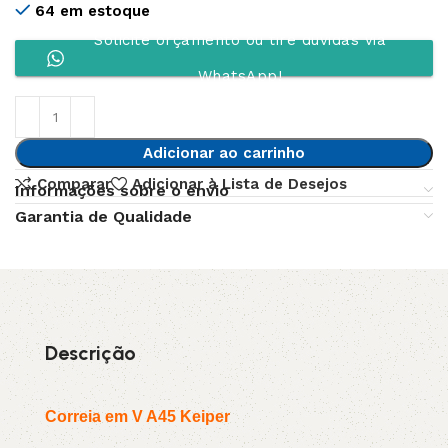
64 em estoque
Solicite orçamento ou tire dúvidas via
WhatsApp!
Adicionar ao carrinho
Comparar
Adicionar à Lista de Desejos
Informações sobre o envio
Garantia de Qualidade
Descrição
Correia em V A45 Keiper