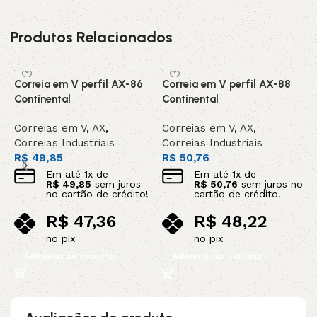
Produtos Relacionados
Correia em V perfil AX-86
Correia em V perfil AX-88
C
Continental
Continental
C
Correias em V
,
AX
,
Correias em V
,
AX
,
C
Correias Industriais
Correias Industriais
C
R$
49,85
R$
50,76
R
Em até
1
x de
Em até
1
x de
R$
49,85
sem juros
R$
50,76
sem juros no
no cartão de crédito!
cartão de crédito!
R$
47,36
R$
48,22
no pix
no pix
Adicionar ao carrinho
Adicionar ao carrinho