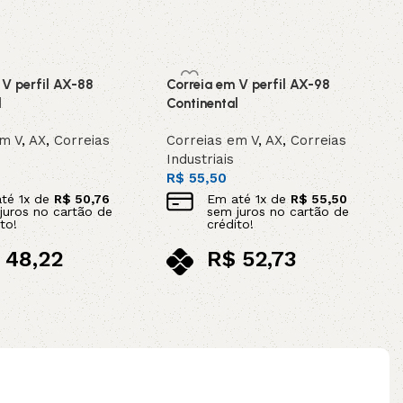
 V perfil AX-88
Correia em V perfil AX-98
l
Continental
em V
,
AX
,
Correias
Correias em V
,
AX
,
Correias
Industriais
R$
55,50
até
1
x de
R$
50,76
Em até
1
x de
R$
55,50
juros no cartão de
sem juros no cartão de
to!
crédito!
48,22
R$
52,73
ix
no pix
ao carrinho
Adicionar ao carrinho