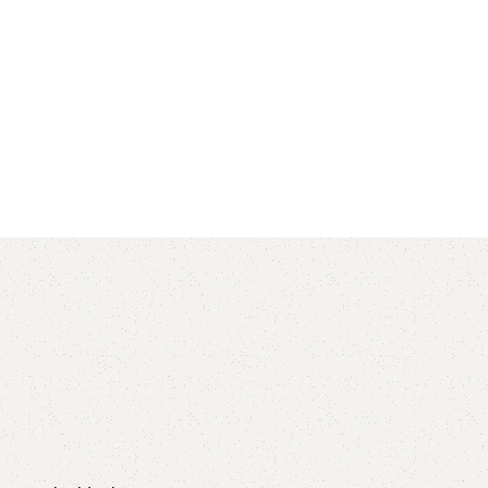
AVX
CC
PK
Z
TB