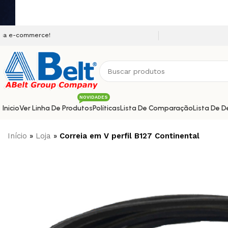
Seja bem vindo a nossa p
NOVIDADES
Inicio
Ver Linha De Produtos
Políticas
Lista De Comparação
Lista De D
Início
»
Loja
»
Correia em V perfil B127 Continental