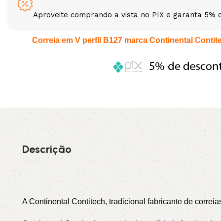
Aproveite comprando a vista no PIX e garanta 5% 
3L
3VX
Correia em V perfil B127 marca Continental Contitec
A
AX
CX
D
PL
SPA
XPA
XPB
Descrição
A Continental Contitech, tradicional fabricante de correi