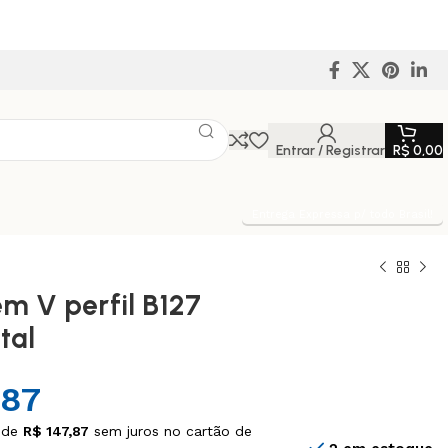
Entrar / Registrar
R$
0,00
Entrega Expressa p/ todo Brasil!
em V perfil B127
tal
,87
 de
R$
147,87
sem juros no cartão de