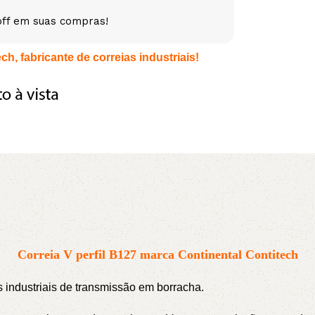
off em suas compras!
5V
5VX
AA
h, fabricante de correias industriais!
B
BX
C
PJ
PJ
PK
SPB
SPC
SP
XPZ
ZX
Correia V perfil B127 marca Continental Contitech
as industriais de transmissão em borracha.