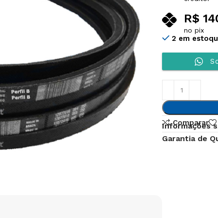
R$
14
no pix
2 em estoq
So
Comparar
Informações s
Garantia de Q