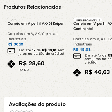
Produtos Relacionados
INDISPONIVEL /
Correia em V perfil AX-61 Keiper
Correia em V perfil A
SOB ENCOMEN
DA
Continental
Correias em V
,
AX
,
Correias
Industriais
Correias em V
,
AX
,
Co
R$
30,10
Industriais
R$
49,08
Em até
1
x de
R$
30,10
sem
juros no cartão de crédito!
Em até
1
x de
R
sem juros no ca
R$
28,60
crédito!
no pix
R$
46,63
Adicionar ao carrinho
no pix
Leia mais
Avaliações do produto