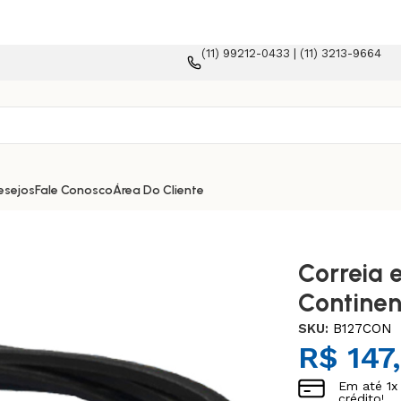
(11) 99212-0433 | (11) 3213-9664
lataforma e-commerce!
esejos
Fale Conosco
Área Do Cliente
Correia 
Continen
SKU:
B127CON
R$
147
Em até
1
x
crédito!