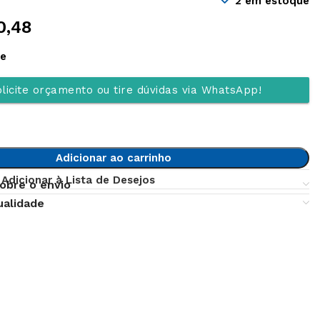
2 em estoque
0,48
ue
licite orçamento ou tire dúvidas via WhatsApp!
Adicionar ao carrinho
Adicionar à Lista de Desejos
obre o envio
ualidade