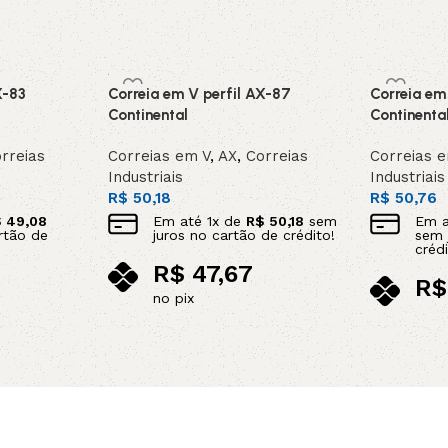
X-83
Correia em V perfil AX-87
Correia em
Continental
Continenta
rreias
Correias em V
,
AX
,
Correias
Correias 
Industriais
Industriais
R$
50,18
R$
50,76
$
49,08
Em até
1
x de
R$
50,18
sem
Em 
rtão de
juros no cartão de crédito!
sem 
crédi
R$
47,67
R$
no pix
no p
Adicionar ao carrinho
Adicionar 