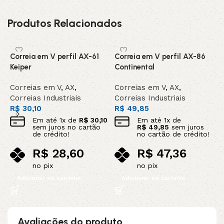
Produtos Relacionados
Correia em V perfil AX-61
Correia em V perfil AX-86
C
Keiper
Continental
C
Correias em V
,
AX
,
Correias em V
,
AX
,
C
Correias Industriais
Correias Industriais
C
R$
30,10
R$
49,85
R
Em até
1
x de
R$
30,10
Em até
1
x de
sem juros no cartão
R$
49,85
sem juros
de crédito!
no cartão de crédito!
R$
28,60
R$
47,36
no pix
no pix
Adicionar ao carrinho
Adicionar ao carrinho
Avaliações do produto