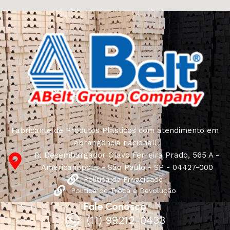
Fabricante de Produtos Plásticos com atendimento em
abrangência nacional!
R. Desembargador Olavo Ferreira Prado, 565 A -
Americanópolis - São Paulo - SP - 04427-000
Política de Privacidade
Política de Troca e Devolução
Fale Conosco
(11) 99212-0433