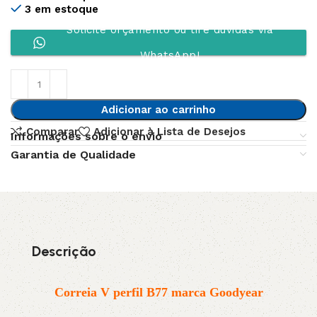
3 em estoque
Solicite orçamento ou tire dúvidas via
WhatsApp!
Adicionar ao carrinho
Comparar
Adicionar à Lista de Desejos
Informações sobre o envio
Garantia de Qualidade
Descrição
Correia V perfil B77 marca Goodyear