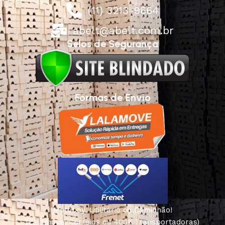
(11) 3213-9664
abelt@abelt.com.br
Selos de Segurança
Formas de Envio
Motoboy, Utilitário ou Caminhão!
(Lalamove, Correios ou 400+ Transportadoras)