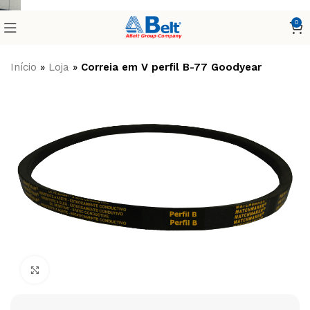
0
Início
»
Loja
»
Correia em V perfil B-77 Goodyear
Clique para ampliar