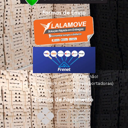
Formas de Envio
Motoboy, Utilitário ou Caminhão!
(Lalamove, Correios ou 400+ Transportadoras)
Entrega para todo Brasil!
Formas de Pagamento