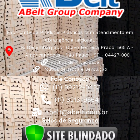
Fabricante de Produtos Plásticos com atendimento em
abrangência nacional!
R. Desembargador Olavo Ferreira Prado, 565 A -
Americanópolis - São Paulo - SP - 04427-000
Política de Privacidade
Política de Troca e Devolução
Fale Conosco
(11) 99212-0433
(11) 3213-9664
abelt@abelt.com.br
Selos de Segurança