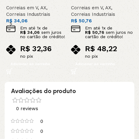
Correias em V
,
AX
,
Correias em V
,
AX
,
C
Correias Industriais
Correias Industriais
C
R$
34,06
R$
50,76
R
Em até
1
x de
Em até
1
x de
R$
34,06
sem juros
R$
50,76
sem juros no
no cartão de crédito!
cartão de crédito!
R$
32,36
R$
48,22
no pix
no pix
Adicionar ao carrinho
Adicionar ao carrinho
Avaliações do produto
0 reviews
0
0