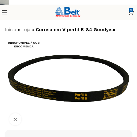
0
Início
»
Loja
»
Correia em V perfil B-84 Goodyear
INDISPONIVEL / SOB
ENCOMENDA
Clique para ampliar