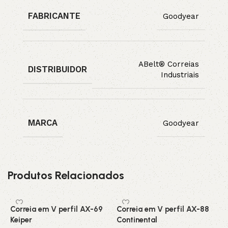
FABRICANTE
Goodyear
ABelt® Correias
DISTRIBUIDOR
Industriais
MARCA
Goodyear
Produtos Relacionados
Correia em V perfil AX-69
Correia em V perfil AX-88
C
Keiper
Continental
C