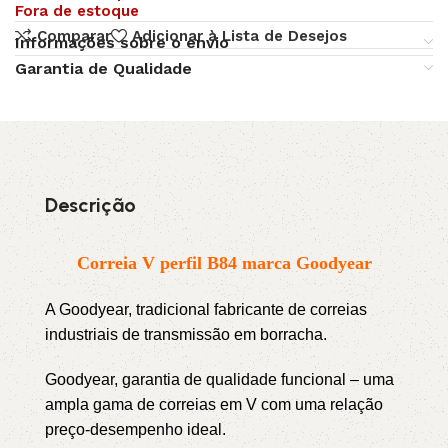
Fora de estoque
Comparar
Adicionar à Lista de Desejos
Informações sobre o envio
Garantia de Qualidade
Descrição
Correia V perfil B84 marca Goodyear
A Goodyear, tradicional fabricante de correias
industriais de transmissão em borracha.
Goodyear, garantia de qualidade funcional – uma
ampla gama de correias em V com uma relação
preço-desempenho ideal.