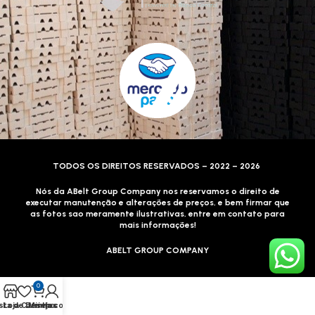
TODOS OS DIREITOS RESERVADOS – 2022 – 2026
Nós da ABelt Group Company nos reservamos o direito de
executar manutenção e alterações de preços, e bem firmar que
as fotos sao meramente ilustrativas, entre em contato para
mais informações!
ABELT GROUP COMPANY
0
sta de Desejos
Loja
Carrinho
Minha conta