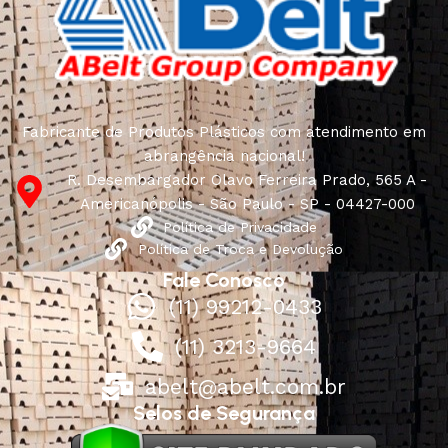
Fabricante de Produtos Plásticos com atendimento em
abrangência nacional!
R. Desembargador Olavo Ferreira Prado, 565 A -
Americanópolis - São Paulo - SP - 04427-000
Política de Privacidade
Política de Troca e Devolução
Fale Conosco
(11) 99212-0433
(11) 3213-9664
abelt@abelt.com.br
Selos de Segurança