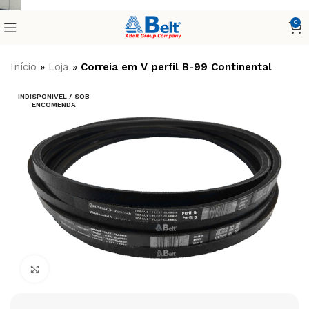
0
Início
»
Loja
»
Correia em V perfil B-99 Continental
INDISPONIVEL / SOB
ENCOMENDA
Clique para ampliar