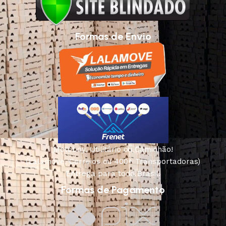
Formas de Envio
Motoboy, Utilitário ou Caminhão!
(Lalamove, Correios ou 400+ Transportadoras)
Entrega para todo Brasil!
Formas de Pagamento