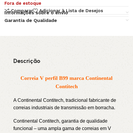
Fora de estoque
Comparar
Adicionar à Lista de Desejos
Informações sobre o envio
Garantia de Qualidade
Descrição
Correia V perfil B99 marca Continental
Contitech
A Continental Contitech, tradicional fabricante de
correias industriais de transmissão em borracha.
Continental Contitech, garantia de qualidade
funcional – uma ampla gama de correias em V