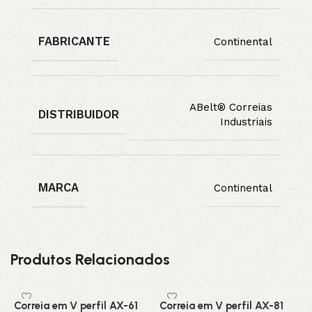
FABRICANTE
Continental
ABelt® Correias
DISTRIBUIDOR
Industriais
MARCA
Continental
Produtos Relacionados
Correia em V perfil AX-61
Correia em V perfil AX-81
C