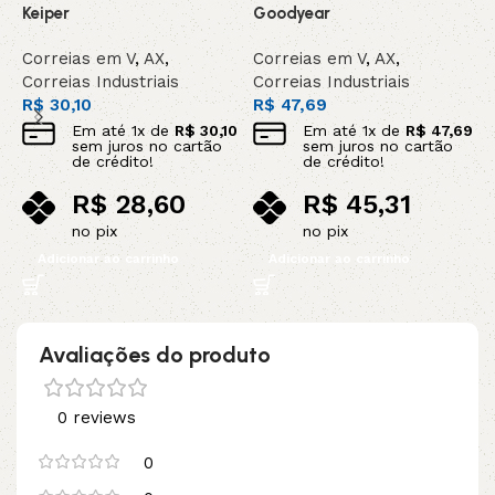
Keiper
Goodyear
C
Correias em V
,
AX
,
Correias em V
,
AX
,
C
Correias Industriais
Correias Industriais
C
R$
30,10
R$
47,69
R
Em até
1
x de
R$
30,10
Em até
1
x de
R$
47,69
sem juros no cartão
sem juros no cartão
de crédito!
de crédito!
R$
28,60
R$
45,31
no pix
no pix
Adicionar ao carrinho
Adicionar ao carrinho
Avaliações do produto
0 reviews
0