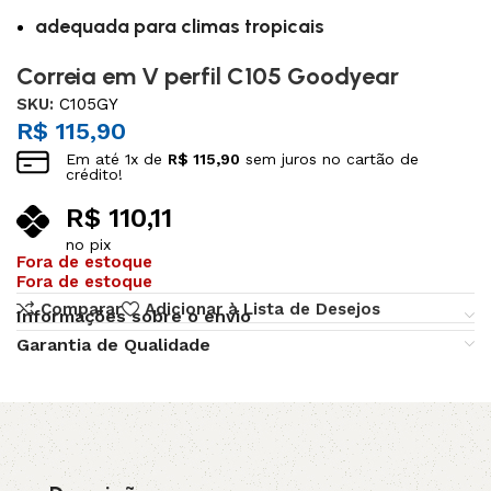
adequada para climas tropicais
Correia em V perfil C105 Goodyear
SKU:
C105GY
R$
115,90
Em até
1
x de
R$
115,90
sem juros no cartão de
crédito!
R$
110,11
no pix
Fora de estoque
Fora de estoque
Comparar
Adicionar à Lista de Desejos
Informações sobre o envio
Garantia de Qualidade