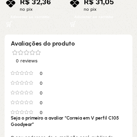
R$
32,36
R$
31,05
no pix
no pix
Adicionar ao carrinho
Adicionar ao carrinho
Avaliações do produto
0 reviews
0
0
0
0
0
Seja o primeiro a avaliar “Correia em V perfil C105
Goodyear”