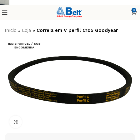
0
Início
»
Loja
»
Correia em V perfil C105 Goodyear
INDISPONIVEL / SOB
ENCOMENDA
Clique para ampliar