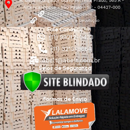
R. Desembargador Olavo Ferreira Prado, 565 A -
Americanópolis - São Paulo - SP - 04427-000
Política de Privacidade
Política de Troca e Devolução
Fale Conosco
(11) 99212-0433
(11) 3213-9664
abelt@abelt.com.br
Selos de Segurança
Formas de Envio