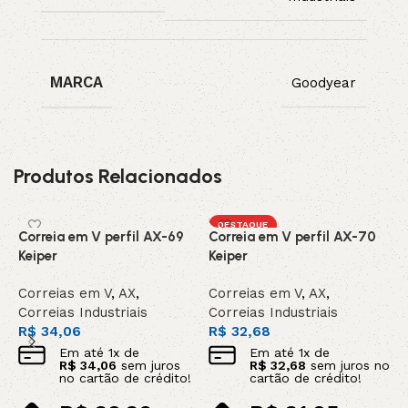
MARCA
Goodyear
Produtos Relacionados
DESTAQUE
Correia em V perfil AX-69
Correia em V perfil AX-70
C
Keiper
Keiper
G
Correias em V
,
AX
,
Correias em V
,
AX
,
C
Correias Industriais
Correias Industriais
C
R$
34,06
R$
32,68
R
Em até
1
x de
Em até
1
x de
R$
34,06
sem juros
R$
32,68
sem juros no
no cartão de crédito!
cartão de crédito!