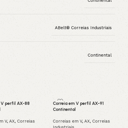
Continental
ABelt® Correias Industriais
Continental
 V perfil AX-88
Correia em V perfil AX-91
l
Continental
em V
,
AX
,
Correias
Correias em V
,
AX
,
Correias
Industriais