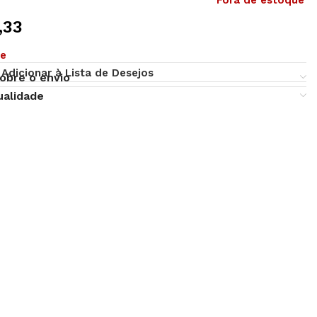
Fora de estoque
,33
ue
Adicionar à Lista de Desejos
obre o envio
ualidade