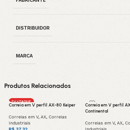
FABRICANTE
DISTRIBUIDOR
MARCA
Produtos Relacionados
DESTAQUE
Correia em V perfil AX-80 Keiper
Correia em V perfil A
Continental
Correias em V
,
AX
,
Correias
Industriais
Correias em V
,
AX
,
Co
R$
37,32
Industriais