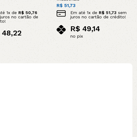
R$
51,73
até
1
x de
R$
50,76
Em até
1
x de
R$
51,73
sem
juros no cartão de
juros no cartão de crédito!
to!
R$
49,14
48,22
no pix
ix
Adicionar ao carrinho
ao carrinho