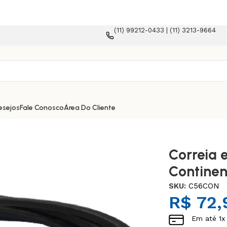
(11) 99212-0433 | (11) 3213-9664
a e-commerce!
esejos
Fale Conosco
Área Do Cliente
Correia 
Continen
SKU:
C56CON
R$
72,
Em até
1
x