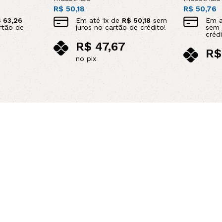
R$
50,18
R$
50,76
$
63,26
Em até
1
x de
R$
50,18
sem
Em 
rtão de
juros no cartão de crédito!
sem 
crédi
R$
47,67
R$
no pix
no p
Adicionar ao carrinho
Adicionar 