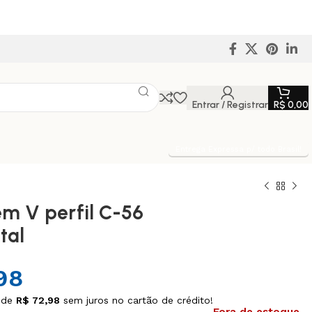
Entrar / Registrar
R$
0,00
Entrega Expressa p/ todo Brasil!
em V perfil C-56
tal
98
 de
R$
72,98
sem juros no cartão de crédito!