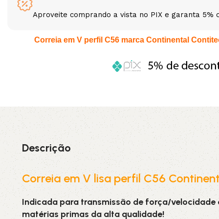
Aproveite comprando a vista no PIX e garanta 5% 
3L
3VX
Correia em V perfil C56 marca Continental Contitec
A
AX
CX
D
PL
SPA
XPA
XPB
Descrição
Correia em V lisa perfil C56 Continen
Indicada para transmissão de força/velocidade
matérias primas da alta qualidade!