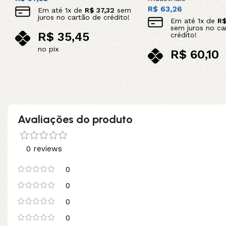
R$
63,26
Em até
1
x de
R$
37,32
sem
juros no cartão de crédito!
Em até
1
x de
R
sem juros no ca
R$
35,45
crédito!
no pix
R$
60,10
Adicionar ao carrinho
no pix
Adicionar ao carrinho
Avaliações do produto
0 reviews
0
0
0
0