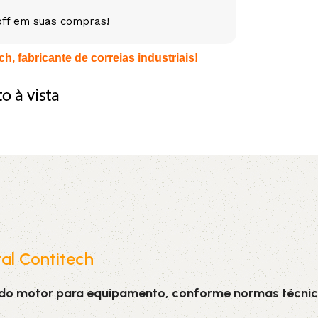
off em suas compras!
5V
5VX
AA
h, fabricante de correias industriais!
B
BX
C
PJ
PJ
PK
SPB
SPC
SP
XPZ
ZX
tal Contitech
 do motor para equipamento, conforme normas técnic