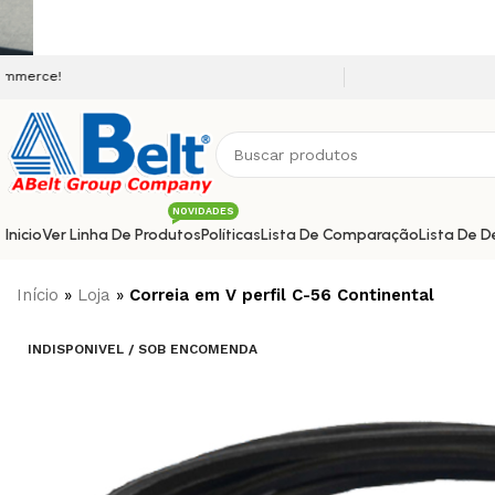
Seja bem vindo a nossa plataform
NOVIDADES
Inicio
Ver Linha De Produtos
Políticas
Lista De Comparação
Lista De D
Início
»
Loja
»
Correia em V perfil C-56 Continental
INDISPONIVEL / SOB ENCOMENDA