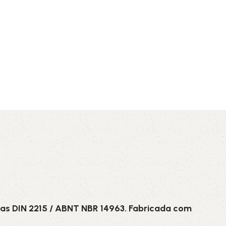
AVX
CC
PK
Z
TB
as DIN 2215 / ABNT NBR 14963. Fabricada com