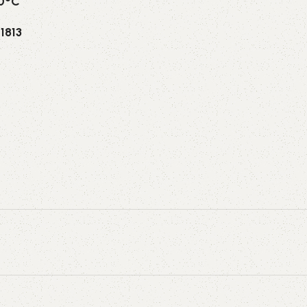
70°C
1813