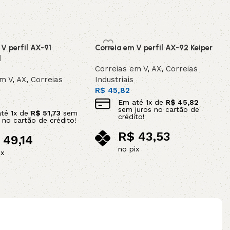
 V perfil AX-91
Correia em V perfil AX-92 Keiper
l
Correias em V
,
AX
,
Correias
em V
,
AX
,
Correias
Industriais
R$
45,82
Em até
1
x de
R$
45,82
sem juros no cartão de
até
1
x de
R$
51,73
sem
crédito!
s no cartão de crédito!
R$
43,53
49,14
no pix
ix
Adicionar ao carrinho
ao carrinho