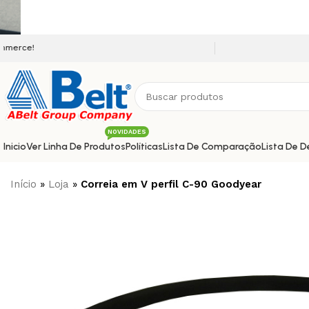
Seja bem vindo a nossa plataf
NOVIDADES
Inicio
Ver Linha De Produtos
Políticas
Lista De Comparação
Lista De D
Início
»
Loja
»
Correia em V perfil C-90 Goodyear