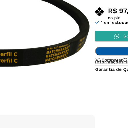
R$
97
no pix
1 em estoqu
So
Comparar
Informações s
Garantia de Q