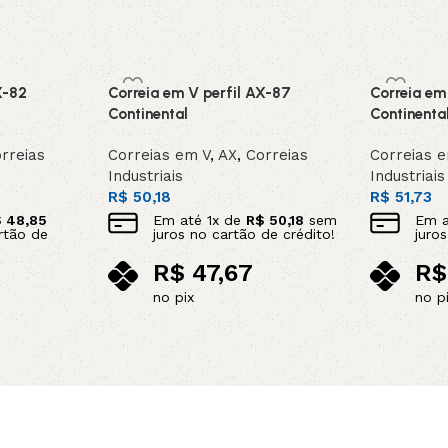
X-82
Correia em V perfil AX-87
Correia em
Continental
Continenta
rreias
Correias em V
,
AX
,
Correias
Correias 
Industriais
Industriais
R$
50,18
R$
51,73
$
48,85
Em até
1
x de
R$
50,18
sem
Em 
rtão de
juros no cartão de crédito!
juro
R$
47,67
R$
no pix
no p
Adicionar ao carrinho
Adicionar 