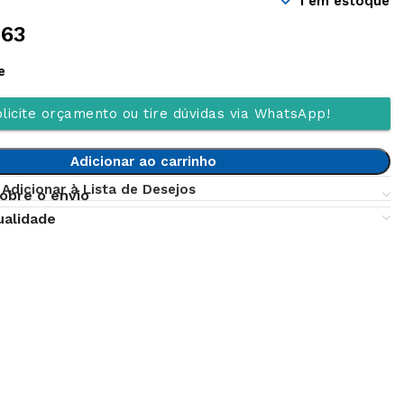
1 em estoque
,63
e
licite orçamento ou tire dúvidas via WhatsApp!
Adicionar ao carrinho
Adicionar à Lista de Desejos
obre o envio
ualidade