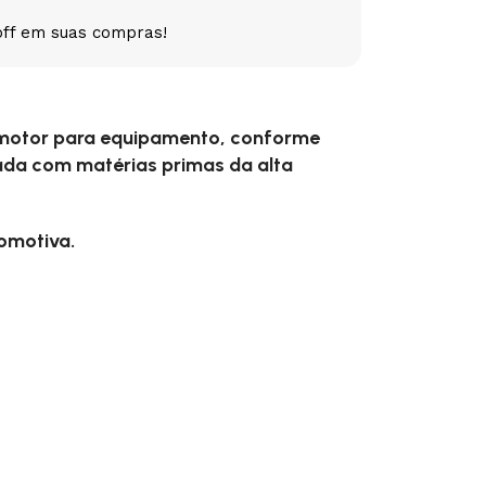
off em suas compras!
5V
5VX
AA
B
BX
C
 motor para equipamento, conforme
PJ
PJ
PK
ada com matérias primas da alta
SPB
SPC
SP
tomotiva.
XPZ
ZX