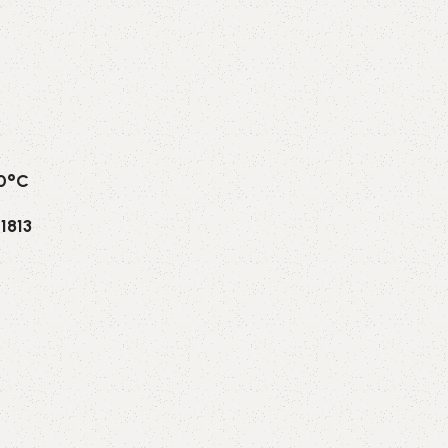
70°C
1813