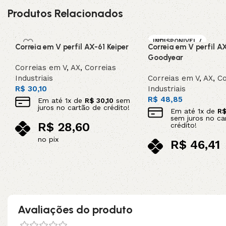
Produtos Relacionados
INDISPONIVEL /
Correia em V perfil AX-61 Keiper
Correia em V perfil A
SOB ENCOMEN
DA
Goodyear
Correias em V
,
AX
,
Correias
Industriais
Correias em V
,
AX
,
Co
R$
30,10
Industriais
R$
48,85
Em até
1
x de
R$
30,10
sem
juros no cartão de crédito!
Em até
1
x de
R
sem juros no ca
R$
28,60
crédito!
no pix
R$
46,41
Adicionar ao carrinho
no pix
Leia mais
Avaliações do produto