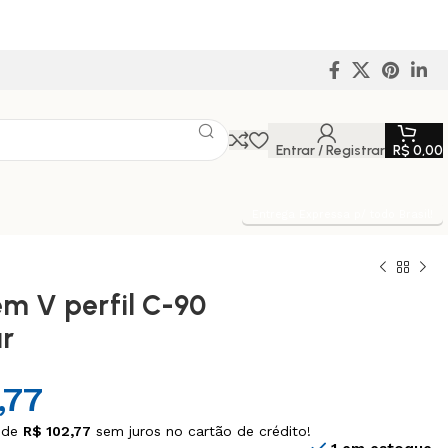
Entrar / Registrar
R$
0,00
Entrega Expressa p/ todo Brasil!
em V perfil C-90
r
,77
 de
R$
102,77
sem juros no cartão de crédito!