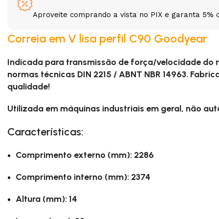
Aproveite comprando a vista no PIX e garanta 5% 
3L
3VX
Correia em V lisa perfil C90 Goodyear
A
AX
Indicada para transmissão de força/velocidade do
CX
D
normas técnicas DIN 2215 / ABNT NBR 14963. Fabric
qualidade!
PL
SPA
Utilizada em máquinas industriais em geral, não au
Características:
XPA
XPB
Comprimento externo (mm): 2286
Comprimento interno (mm): 2374
Altura (mm): 14