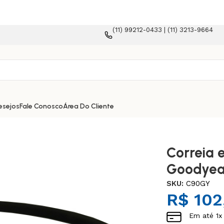
(11) 99212-0433 | (11) 3213-9664
orma e-commerce!
esejos
Fale Conosco
Área Do Cliente
Correia 
Goodyea
SKU:
C90GY
R$
102
Em até
1
x