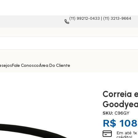
(11) 99212-0433 | (11) 3213-9664
 plataforma e-commerce!
esejos
Fale Conosco
Área Do Cliente
Correia 
Goodyea
SKU:
C96GY
R$
108
Em até
1
x
crédito!