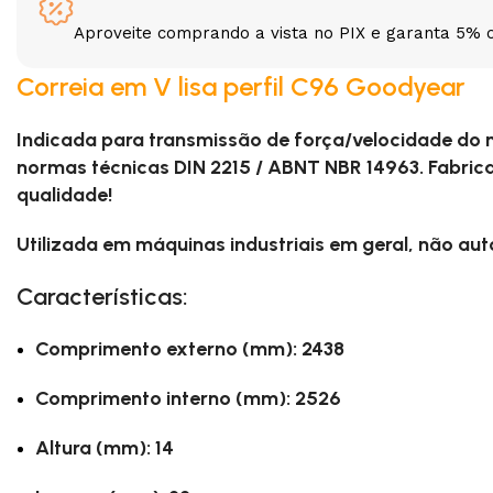
Aproveite comprando a vista no PIX e garanta 5% 
3L
3VX
Correia em V lisa perfil C96 Goodyear
A
AX
Indicada para transmissão de força/velocidade do
CX
D
normas técnicas DIN 2215 / ABNT NBR 14963. Fabric
qualidade!
PL
SPA
Utilizada em máquinas industriais em geral, não au
Características:
XPA
XPB
Comprimento externo (mm): 2438
Comprimento interno (mm): 2526
Altura (mm): 14