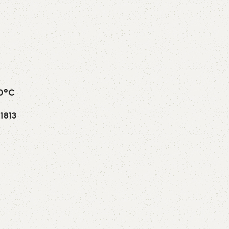
70°C
1813