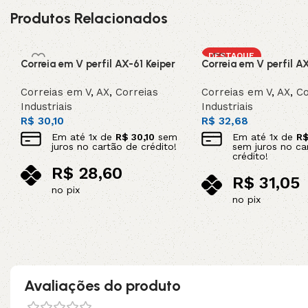
Produtos Relacionados
DESTAQUE
Correia em V perfil AX-61 Keiper
Correia em V perfil A
Correias em V
,
AX
,
Correias
Correias em V
,
AX
,
Co
Industriais
Industriais
R$
30,10
R$
32,68
Em até
1
x de
R$
30,10
sem
Em até
1
x de
R
juros no cartão de crédito!
sem juros no ca
crédito!
R$
28,60
R$
31,05
no pix
no pix
Adicionar ao carrinho
Adicionar ao carrinho
Avaliações do produto