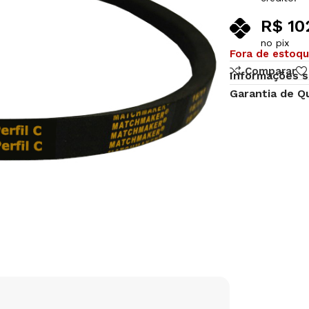
R$
10
no pix
Fora de estoq
Comparar
Informações s
Garantia de Q