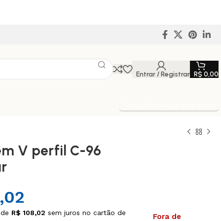
Entrar / Registrar
R$
0,00
Entrega Expressa p/ todo Brasil!
em V perfil C-96
r
,02
 de
R$
108,02
sem juros no cartão de
Fora de