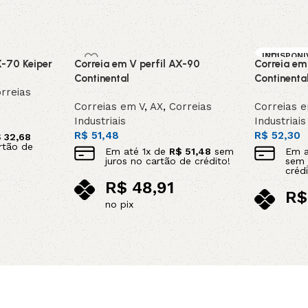
INDISPONI
X-70 Keiper
Correia em V perfil AX-90
Correia em
SOB ENC
DA
Continental
Continenta
rreias
Correias em V
,
AX
,
Correias
Correias 
Industriais
Industriais
R$
51,48
R$
52,30
$
32,68
rtão de
Em até
1
x de
R$
51,48
sem
Em 
juros no cartão de crédito!
sem 
crédi
R$
48,91
R$
no pix
no p
Adicionar ao carrinho
Leia mais