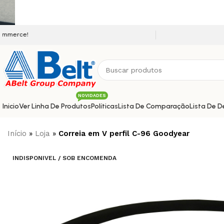
Seja bem vindo a nossa
NOVIDADES
Inicio
Ver Linha De Produtos
Políticas
Lista De Comparação
Lista De D
Início
»
Loja
»
Correia em V perfil C-96 Goodyear
INDISPONIVEL / SOB ENCOMENDA