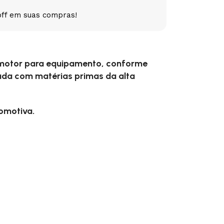
off em suas compras!
5V
5VX
AA
B
BX
C
 motor para equipamento, conforme
PJ
PJ
PK
ada com matérias primas da alta
SPB
SPC
SP
tomotiva.
XPZ
ZX