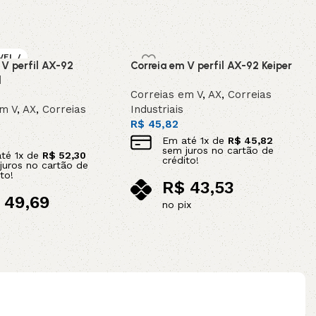
VEL /
 V perfil AX-92
Correia em V perfil AX-92 Keiper
OMEN
l
Correias em V
,
AX
,
Correias
em V
,
AX
,
Correias
Industriais
R$
45,82
Em até
1
x de
R$
45,82
sem juros no cartão de
até
1
x de
R$
52,30
crédito!
juros no cartão de
to!
R$
43,53
49,69
no pix
ix
Adicionar ao carrinho