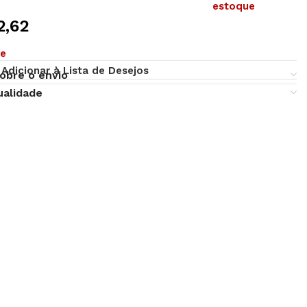
estoque
2,62
ue
Adicionar à Lista de Desejos
obre o envio
ualidade