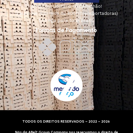
Motoboy, Utilitário ou Caminhão!
(Lalamove, Correios ou 400+ Transportadoras)
Entrega para todo Brasil!
Formas de Pagamento
TODOS OS DIREITOS RESERVADOS – 2022 – 2026
Nós da ABelt Group Company nos reservamos o direito de