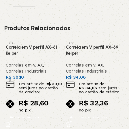
Produtos Relacionados
Correia em V perfil AX-61
Correia em V perfil AX-69
C
Keiper
Keiper
G
Correias em V
,
AX
,
Correias em V
,
AX
,
C
Correias Industriais
Correias Industriais
C
R$
30,10
R$
34,06
R
Em até
1
x de
R$
30,10
Em até
1
x de
sem juros no cartão
R$
34,06
sem juros
de crédito!
no cartão de crédito!
R$
28,60
R$
32,36
no pix
no pix
Adicionar ao carrinho
Adicionar ao carrinho