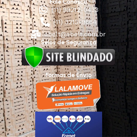
Fale Conosco
(11) 99212-0433
(11) 3213-9664
abelt@abelt.com.br
Selos de Segurança
Formas de Envio