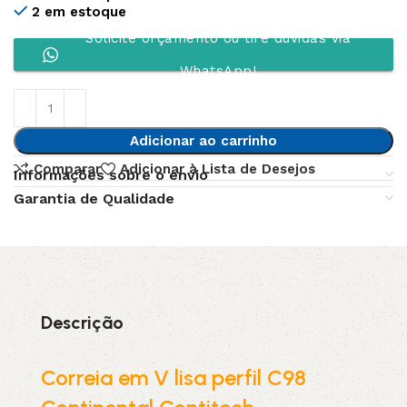
2 em estoque
Solicite orçamento ou tire dúvidas via
WhatsApp!
Adicionar ao carrinho
Comparar
Adicionar à Lista de Desejos
Informações sobre o envio
Garantia de Qualidade
Descrição
Correia em V lisa perfil C98