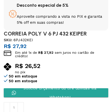
Desconto especial de 5%
Aproveite comprando a vista no PIX e garanta
5% off em suas compras!
CORREIA POLY V 6 PJ 432 KEIPER
SKU:
6PJ432KEI
R$
27,92
Em até
1
x de
R$
27,92
sem juros no cartão de
crédito!
R$
26,52
no pix
50 em estoque
50 em estoque
Solicite orçamento ou tire dúvidas via
WhatsApp!