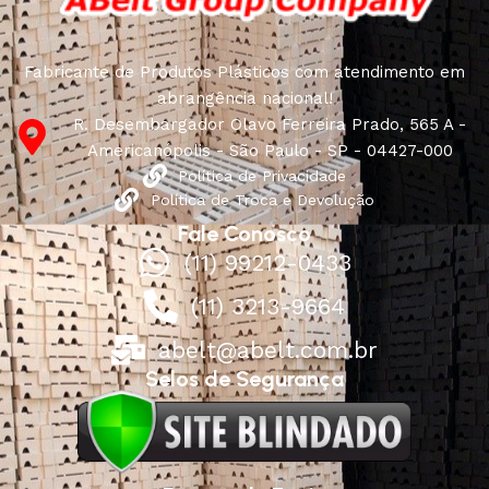
Fabricante de Produtos Plásticos com atendimento em
abrangência nacional!
R. Desembargador Olavo Ferreira Prado, 565 A -
Americanópolis - São Paulo - SP - 04427-000
Política de Privacidade
Política de Troca e Devolução
Fale Conosco
(11) 99212-0433
(11) 3213-9664
abelt@abelt.com.br
Selos de Segurança