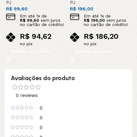
PJ
PJ
P
R$
99,60
R$
196,00
R
Em até
1
x de
Em até
1
x de
R$
99,60
sem juros
R$
196,00
sem juros
no cartão de crédito!
no cartão de crédito!
R$
94,62
R$
186,20
no pix
no pix
Adicionar ao carrinho
Adicionar ao carrinho
Avaliações do produto
0 reviews
0
0
0