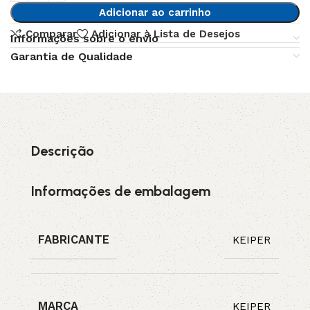
Adicionar ao carrinho
Comparar
Adicionar à Lista de Desejos
Informações sobre o envio
Garantia de Qualidade
Descrição
Informações de embalagem
FABRICANTE
KEIPER
MARCA
KEIPER