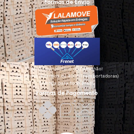
Formas de Envio
Motoboy, Utilitário ou Caminhão!
(Lalamove, Correios ou 400+ Transportadoras)
Entrega para todo Brasil!
Formas de Pagamento