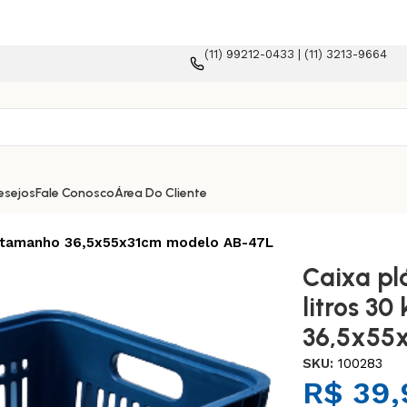
(11) 99212-0433 | (11) 3213-9664
 e-commerce!
esejos
Fale Conosco
Área Do Cliente
 kg tamanho 36,5x55x31cm modelo AB-47L
Caixa plá
litros 3
36,5x55
SKU:
100283
R$
39,