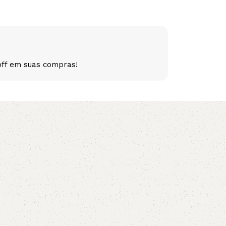
5V
5VX
AA
B
BX
C
off em suas compras!
PJ
PJ
PK
SPB
SPC
SP
XPZ
ZX