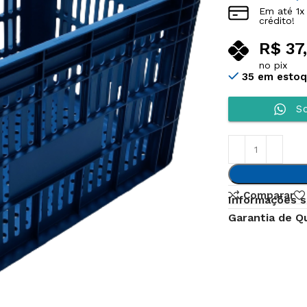
Em até
1
x
crédito!
R$
37,
no pix
35 em esto
So
Comparar
Informações s
Garantia de Q