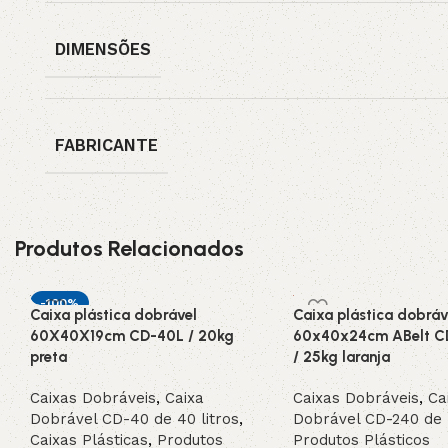
DIMENSÕES
FABRICANTE
Produtos Relacionados
-100%
Caixa plástica dobrável
Caixa plástica dobráv
INDISPONIVEL /
60X40X19cm CD-40L / 20kg
60x40x24cm ABelt C
SOB ENCOMEN
preta
DA
/ 25kg laranja
Caixas Dobráveis
,
Caixa
Caixas Dobráveis
,
Ca
Dobrável CD-40 de 40 litros
,
Dobrável CD-240 de 4
Caixas Plásticas
,
Produtos
Produtos Plásticos