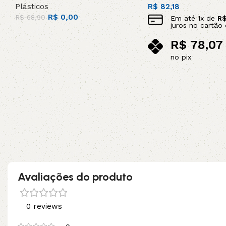
Plásticos
R$
82,18
R$
0,00
R$
68,90
Em até
1
x de
R
juros no cartão 
Leia mais
R$
78,07
no pix
Adicionar ao carrinho
Avaliações do produto
0 reviews