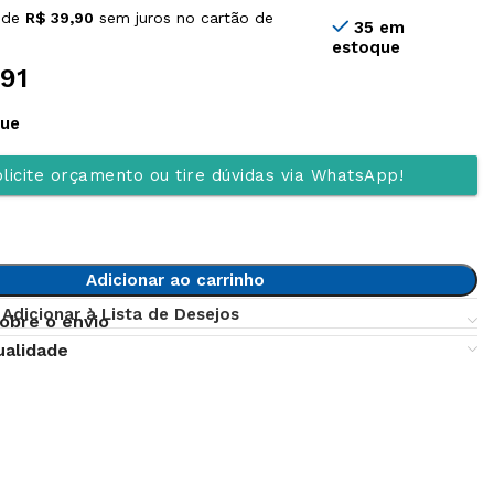
 de
R$
39,90
sem juros no cartão de
35 em
estoque
91
que
licite orçamento ou tire dúvidas via WhatsApp!
Adicionar ao carrinho
Adicionar à Lista de Desejos
obre o envio
ualidade