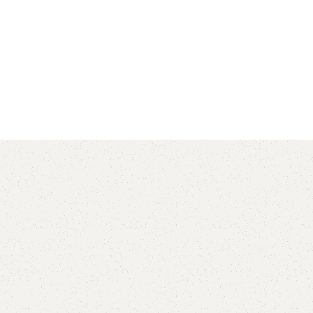
AVX
CC
PK
Z
TB