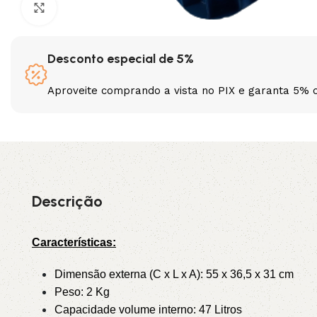
Clique para ampliar
3L
3VX
Desconto especial de 5%
A
AX
Aproveite comprando a vista no PIX e garanta 5% 
CX
D
PL
SPA
XPA
XPB
Descrição
Características:
Dimensão externa (C x L x A): 55 x 36,5 x 31 cm
Peso: 2 Kg
Capacidade volume interno: 47 Litros