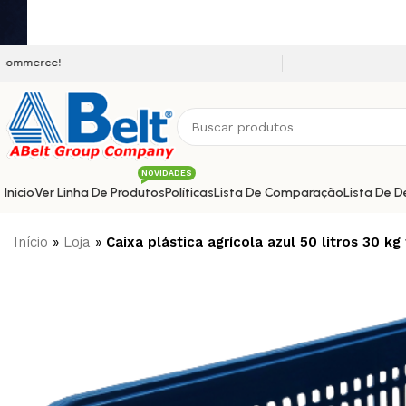
Seja bem vindo a nossa plataforma
NOVIDADES
Inicio
Ver Linha De Produtos
Políticas
Lista De Comparação
Lista De D
Início
»
Loja
»
Caixa plástica agrícola azul 50 litros 30