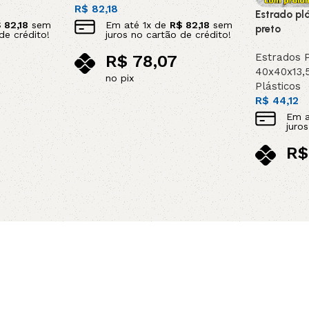
R$
82,18
Estrado pl
$
82,18
sem
Em até
1
x de
R$
82,18
sem
preto
de crédito!
juros no cartão de crédito!
Estrados P
R$
78,07
40x40x13,
no pix
Plásticos
Adicionar ao carrinho
R$
44,12
Em 
juro
R$
no p
Adicionar 