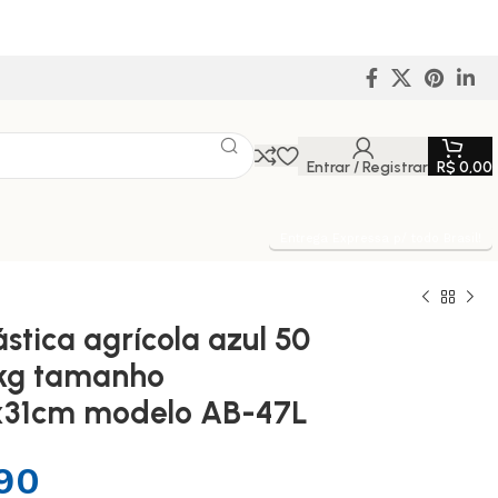
Entrar / Registrar
R$
0,00
Entrega Expressa p/ todo Brasil!
stica agrícola azul 50
0 kg tamanho
x31cm modelo AB-47L
90