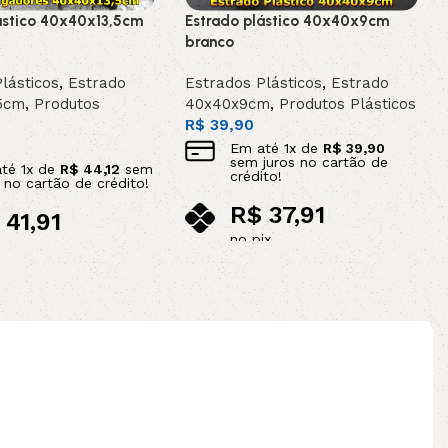
ástico 40x40x13,5cm
Estrado plástico 40x40x9cm
branco
lásticos
,
Estrado
Estrados Plásticos
,
Estrado
5cm
,
Produtos
40x40x9cm
,
Produtos Plásticos
R$
39,90
Em até
1
x de
R$
39,90
sem juros no cartão de
até
1
x de
R$
44,12
sem
crédito!
s no cartão de crédito!
R$
37,91
41,91
no pix
ix
Adicionar ao carrinho
ao carrinho