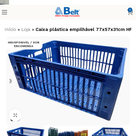
0
Início
»
Loja
»
Caixa plástica empilhável 77x57x31cm HFG a
INDISPONIVEL / SOB
ENCOMENDA
Clique para ampliar