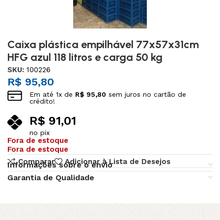
Caixa plástica empilhável 77x57x31cm
HFG azul 118 litros e carga 50 kg
SKU:
100226
R$
95,80
Em até
1
x de
R$
95,80
sem juros no cartão de
crédito!
R$
91,01
no pix
Fora de estoque
Fora de estoque
Comparar
Adicionar à Lista de Desejos
Informações sobre o envio
Garantia de Qualidade