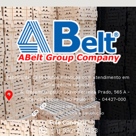
Fabricante de Produtos Plásticos com atendimento em
abrangência nacional!
R. Desembargador Olavo Ferreira Prado, 565 A -
Americanópolis - São Paulo - SP - 04427-000
Política de Privacidade
Política de Troca e Devolução
Fale Conosco
(11) 99212-0433