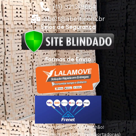
(11) 3213-9664
abelt@abelt.com.br
Selos de Segurança
Formas de Envio
Motoboy, Utilitário ou Caminhão!
(Lalamove, Correios ou 400+ Transportadoras)