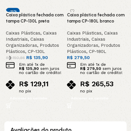
-10%
Caixa plástica fechada com
Caixa plástica fechada com
C
DESTAQUE
tampa CP-130L preta
tampa CP-180L branco
t
Caixas Plásticas
,
Caixas
Caixas Plásticas
,
Caixas
C
Industriais
,
Caixas
Industriais
,
Caixas
I
Organizadoras
,
Produtos
Organizadoras
,
Produtos
O
Plásticos
,
CP-130L
Plásticos
,
CP-180L
P
R$
135,90
R$
279,50
R$
150,86
R
Em até
1
x de
Em até
1
x de
R$
135,90
sem juros
R$
279,50
sem juros
no cartão de crédito!
no cartão de crédito!
R$
129,11
R$
265,53
no pix
no pix
Adicionar ao carrinho
Adicionar ao carrinho
Avaliações do produto