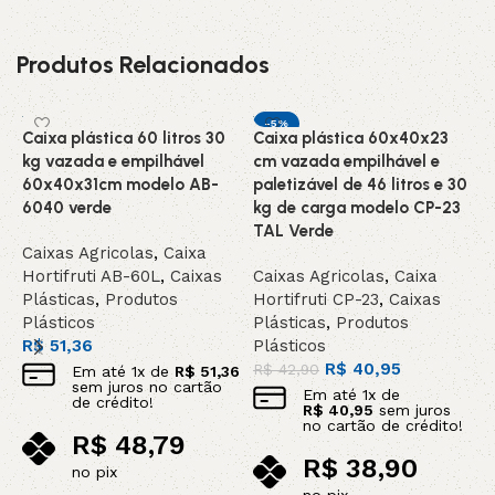
Produtos Relacionados
-5%
Caixa plástica 60 litros 30
Caixa plástica 60x40x23
C
INDISPONIVEL /
kg vazada e empilhável
cm vazada empilhável e
c
SOB ENCOMEN
DA
60x40x31cm modelo AB-
paletizável de 46 litros e 30
t
DESTAQUE
6040 verde
kg de carga modelo CP-23
m
TAL Verde
Caixas Agricolas
,
Caixa
C
Hortifruti AB-60L
,
Caixas
Caixas Agricolas
,
Caixa
H
Plásticas
,
Produtos
Hortifruti CP-23
,
Caixas
P
Plásticos
Plásticas
,
Produtos
R
R$
51,36
Plásticos
R$
40,95
R$
42,90
Em até
1
x de
R$
51,36
sem juros no cartão
Em até
1
x de
de crédito!
R$
40,95
sem juros
no cartão de crédito!
R$
48,79
R$
38,90
no pix