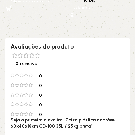
no pix
Adicionar ao carrinho
Leia mais
Avaliações do produto
0 reviews
0
0
0
0
0
Seja o primeiro a avaliar “Caixa plástica dobrável
60x40x18cm CD-180 35L / 25kg preta”