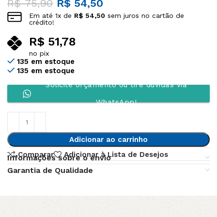
R$
75,90
R$
54,50
Em até
1
x de
R$
54,50
sem juros no cartão de
crédito!
R$
51,78
no pix
135 em estoque
135 em estoque
Solicite orçamento ou tire dúvidas via
WhatsApp!
Adicionar ao carrinho
Comparar
Adicionar à Lista de Desejos
Informações sobre o envio
Garantia de Qualidade