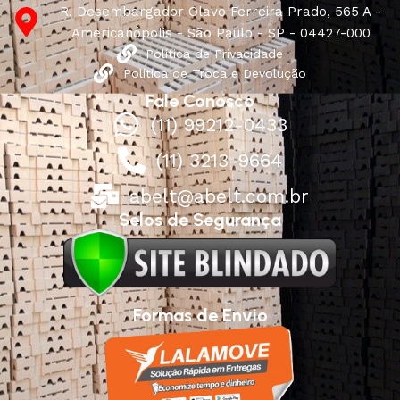
R. Desembargador Olavo Ferreira Prado, 565 A -
Americanópolis - São Paulo - SP - 04427-000
Política de Privacidade
Política de Troca e Devolução
Fale Conosco
(11) 99212-0433
(11) 3213-9664
abelt@abelt.com.br
Selos de Segurança
Formas de Envio