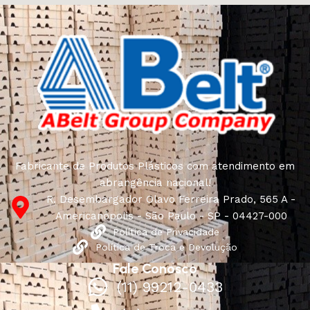
Fabricante de Produtos Plásticos com atendimento em
abrangência nacional!
R. Desembargador Olavo Ferreira Prado, 565 A -
Americanópolis - São Paulo - SP - 04427-000
Política de Privacidade
Política de Troca e Devolução
Fale Conosco
(11) 99212-0433