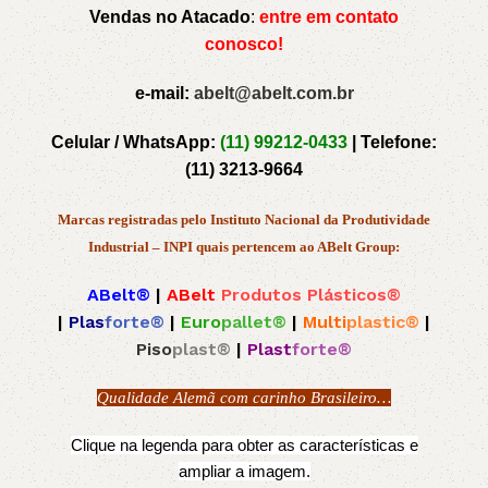
Vendas no Atacado
:
entre em contato
conosco!
e-mail:
abelt@abelt.com.br
Celular / WhatsApp:
(11) 99212-0433
|
Telefone:
(11) 3213-9664
Marcas registradas pelo Instituto Nacional da Produtividade
Industrial – INPI quais pertencem ao ABelt Group:
ABelt®
|
ABelt
Produtos Plásticos®
|
Plas
forte®
|
Euro
pallet®
|
Multi
plastic®
|
Piso
plast®
|
Plast
forte®
Qualidade Alemã com carinho Brasileiro…
Clique na legenda para obter as características e
ampliar a imagem.