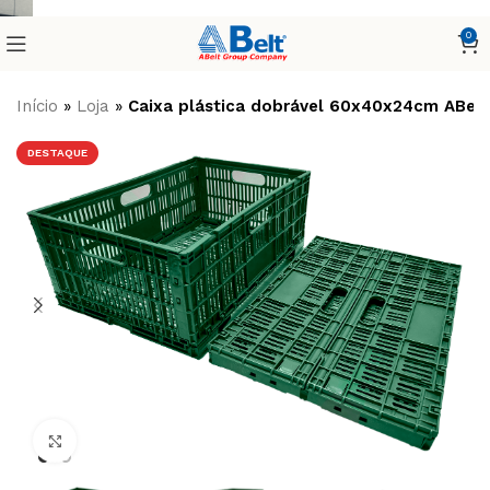
0
Início
»
Loja
»
Caixa plástica dobrável 60x40x24cm ABelt
DESTAQUE
Clique para ampliar