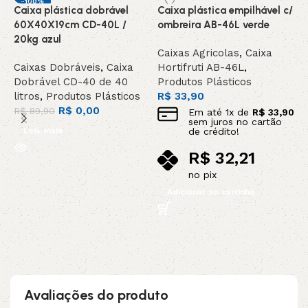
-100%
Caixa plástica dobrável
Caixa plástica empilhável c/
C
INDISPONIVEL /
60X40X19cm CD-40L /
ombreira AB-46L verde
o
SOB ENCOMEN
DA
20kg azul
Caixas Agricolas
,
Caixa
C
Caixas Dobráveis
,
Caixa
Hortifruti AB-46L
,
H
Dobrável CD-40 de 40
Produtos Plásticos
P
litros
,
Produtos Plásticos
R$
33,90
P
R$
0,00
R
R$
89,90
Em até
1
x de
R$
33,90
sem juros no cartão
Leia mais
de crédito!
R$
32,21
no pix
Adicionar ao carrinho
Avaliações do produto