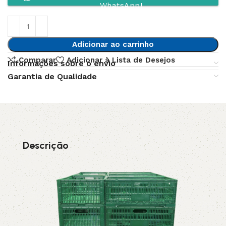
WhatsApp!
Adicionar ao carrinho
Comparar
Adicionar à Lista de Desejos
Informações sobre o envio
Garantia de Qualidade
Descrição