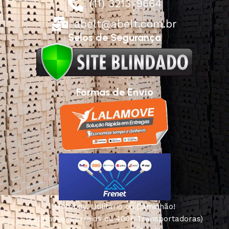
(11) 3213-9664
abelt@abelt.com.br
Selos de Segurança
Formas de Envio
Motoboy, Utilitário ou Caminhão!
(Lalamove, Correios ou 400+ Transportadoras)