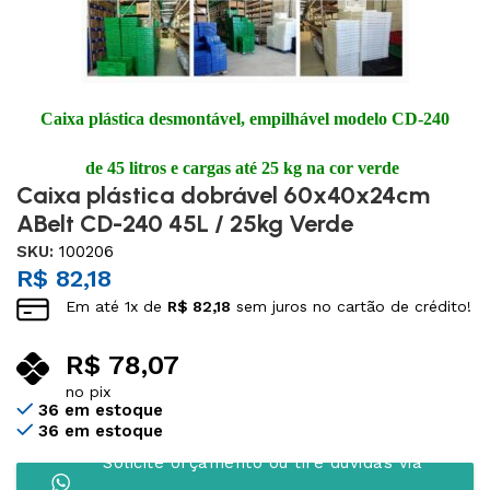
Caixa plástica desmontável, empilhável modelo CD-240
de 45 litros e cargas até 25 kg na cor verde
Caixa plástica dobrável 60x40x24cm
ABelt CD-240 45L / 25kg Verde
SKU:
100206
R$
82,18
Em até
1
x de
R$
82,18
sem juros no cartão de crédito!
R$
78,07
no pix
36 em estoque
36 em estoque
Solicite orçamento ou tire dúvidas via