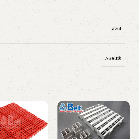
azul
ABelt®