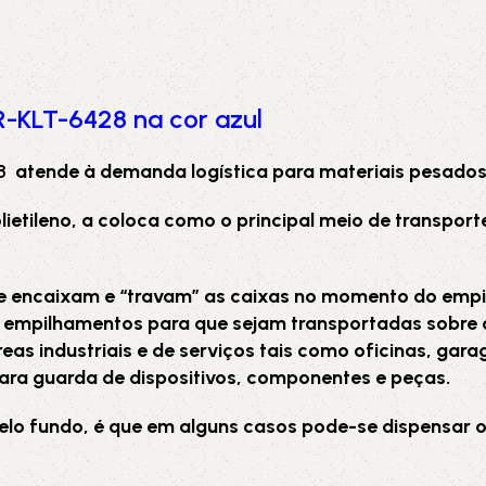
5V
5VX
AA
B
BX
C
 R-KLT-6428 na cor azul
PJ
PJ
PK
28
atende à demanda logística para materiais pesados 
polietileno, a coloca como o principal meio de transp
SPB
SPC
SP
XPZ
ZX
se encaixam e “travam” as caixas no momento do emp
ar empilhamentos para que sejam transportadas sobre 
s industriais e de serviços tais como oficinas, garagen
para guarda de dispositivos, componentes e peças.
o fundo, é que em alguns casos pode-se dispensar o u