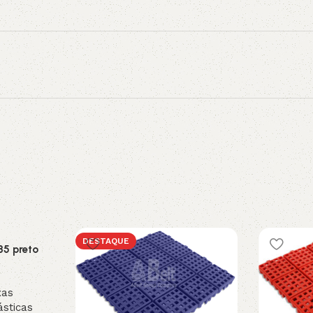
DESTAQUE
35 preto
xas
ásticas