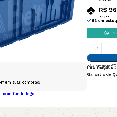
R$
96
no pix
53 em esto
So
Comparar
Informações s
Garantia de Q
off em suas compras!
ul com fundo lego