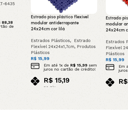
LT-6435
Estrado piso plástico flexível
Estrado pis
$
88,38
modular antiderrapante
modular an
rtão de
24x24cm cor lilá
24x24cm c
Estrados Plásticos
,
Estrado
Estrados P
Flexível 24x24x1,7cm
,
Produtos
Flexível 2
Plásticos
Plásticos
R$
15,99
R$
15,99
Em até
1
x de
R$
15,99
sem
Em 
juros no cartão de crédito!
juro
R$
15,19
R$
no pix
no p
Adicionar ao carrinho
Adicionar 