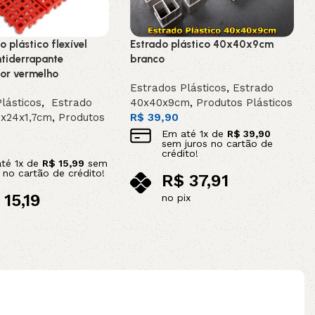
o plástico flexível
Estrado plástico 40x40x9cm
tiderrapante
branco
or vermelho
Estrados Plásticos
,
Estrado
lásticos
,
Estrado
40x40x9cm
,
Produtos Plásticos
4x24x1,7cm
,
Produtos
R$
39,90
Em até
1
x de
R$
39,90
sem juros no cartão de
crédito!
até
1
x de
R$
15,99
sem
s no cartão de crédito!
R$
37,91
15,19
no pix
Adicionar ao carrinho
ix
ao carrinho