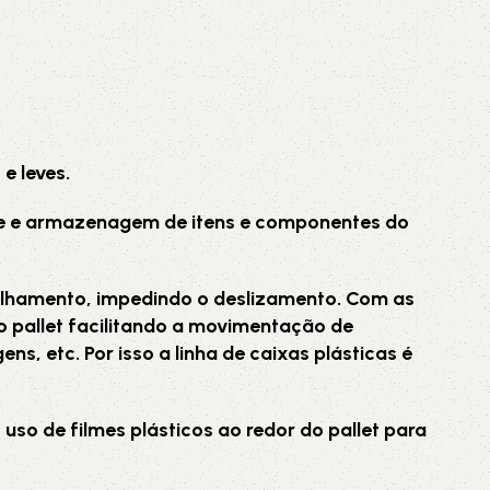
AVX
CC
PK
e leves.
orte e armazenagem de itens e componentes do
Z
TB
ilhamento, impedindo o deslizamento. Com as
o pallet facilitando a movimentação de
s, etc. Por isso a linha de caixas plásticas é
so de filmes plásticos ao redor do pallet para