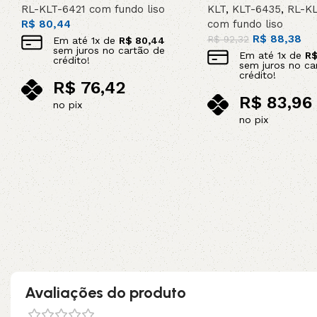
RL-KLT-6421 com fundo liso
KLT
,
KLT-6435
,
RL-K
R$
80,44
com fundo liso
R$
88,38
R$
92,32
Em até
1
x de
R$
80,44
sem juros no cartão de
Em até
1
x de
R
crédito!
sem juros no ca
crédito!
R$
76,42
R$
83,96
no pix
no pix
Adicionar ao carrinho
Adicionar ao carrinho
Avaliações do produto