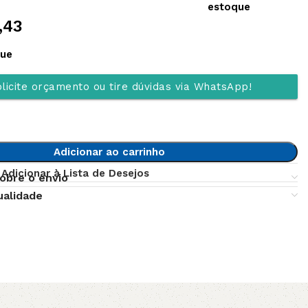
estoque
,43
que
licite orçamento ou tire dúvidas via WhatsApp!
Adicionar ao carrinho
Adicionar à Lista de Desejos
obre o envio
ualidade