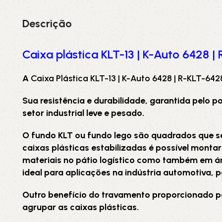
3L
3VX
Descrição
A
AX
Caixa plástica KLT-13 | K-Auto 6428 |
CX
D
A
Caixa Plástica KLT-13 | K-Auto 6428 | R-KLT-64
Sua resistência e durabilidade, garantida pelo 
PL
SPA
setor industrial leve e pesado.
XPA
XPB
O fundo KLT ou fundo lego são quadrados que 
caixas plásticas estabilizadas é possível mont
materiais no pátio logístico como também em área
ideal para aplicações na indústria automotiva, 
Outro benefício do travamento proporcionado pel
agrupar as caixas plásticas.