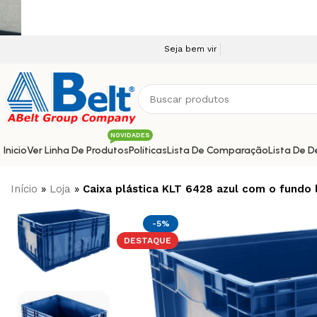
Seja bem vindo a nossa plataforma e-commerce!
NOVIDADES
Inicio
Ver Linha De Produtos
Políticas
Lista De Comparação
Lista De D
Início
»
Loja
»
Caixa plástica KLT 6428 azul com o fundo 
-5%
DESTAQUE