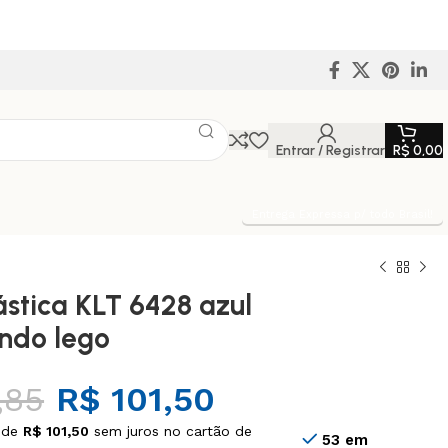
Entrar / Registrar
R$
0,00
Entrega Expressa p/ todo Brasil!
ástica KLT 6428 azul
ndo lego
,85
R$
101,50
 de
R$
101,50
sem juros no cartão de
53 em