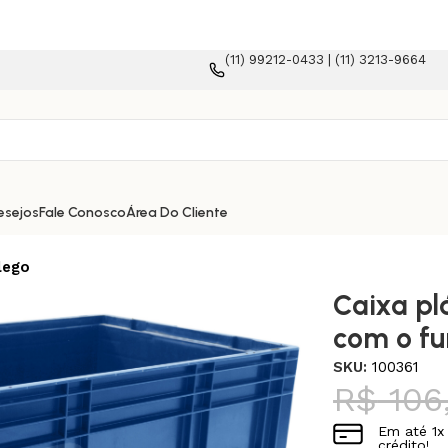
(11) 99212-0433 | (11) 3213-9664
esejos
Fale Conosco
Área Do Cliente
lego
Caixa pl
com o fu
SKU:
100361
R$
106
Em até
1
x
crédito!