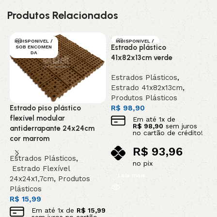
Produtos Relacionados
INDISPONIVEL /
INDISPONIVEL /
Estrado plástico
SOB ENCOMEN
SOB ENCOMEN
DA
DA
41x82x13cm verde
DESTAQUE
Estrados Plásticos
,
Estrado 41x82x13cm
,
Produtos Plásticos
E
Estrado piso plástico
R$
98,90
5
flexível modular
Em até
1
x de
R$
98,90
sem juros
antiderrapante 24x24cm
E
no cartão de crédito!
cor marrom
E
R$
93,96
P
Estrados Plásticos
,
R
no pix
Estrado Flexível
Leia mais
24x24x1,7cm
,
Produtos
Plásticos
R$
15,99
Em até
1
x de
R$
15,99
sem juros no cartão