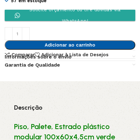
57 em estoque
Solicite orçamento ou tire dúvidas via
WhatsApp!
Adicionar ao carrinho
Comparar
Adicionar à Lista de Desejos
Informações sobre o envio
Garantia de Qualidade
Descrição
Piso, Palete, Estrado plástico
modular 100x60x4,5cm verde