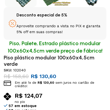
Desconto especial de 5%
Aproveite comprando a vista no PIX e garanta
5% off em suas compras!
Piso, Palete, Estrado plástico modular
100x60x4,5cm verde preço de fábrica!
Piso plástico modular 100x60x4,5cm
verde
SKU:
102040
R$
158,60
R$
130,60
Em até
1
x de
R$
130,60
sem juros no cartão de
crédito!
R$
124,07
no pix
57 em estoque