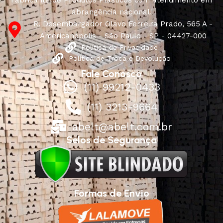
abrangência nacional!
R. Desembargador Olavo Ferreira Prado, 565 A -
Americanópolis - São Paulo - SP - 04427-000
Política de Privacidade
Política de Troca e Devolução
Fale Conosco
(11) 99212-0433
(11) 3213-9664
abelt@abelt.com.br
Selos de Segurança
Formas de Envio