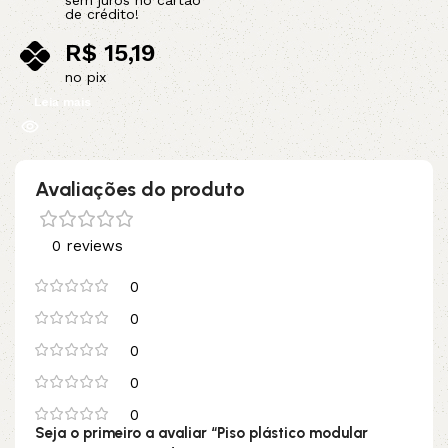
de crédito!
R$
15,19
no pix
Leia mais
Avaliações do produto
0 reviews
0
0
0
0
0
Seja o primeiro a avaliar “Piso plástico modular