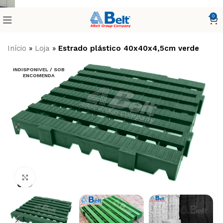
0
Início
»
Loja
»
Estrado plástico 40x40x4,5cm verde
INDISPONIVEL / SOB
ENCOMENDA
Clique para ampliar