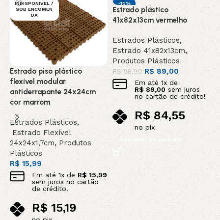
INDISPONIVEL /
-10%
Estrado plástico
E
SOB ENCOMEN
DESTAQUE
DA
41x82x13cm vermelho
5
Estrados Plásticos
,
E
Estrado 41x82x13cm
,
E
Produtos Plásticos
P
Estrado piso plástico
R$
89,00
R
R$
98,90
flexível modular
Em até
1
x de
R$
89,00
sem juros
antiderrapante 24x24cm
no cartão de crédito!
cor marrom
R$
84,55
Estrados Plásticos
,
no pix
Estrado Flexível
Adicionar ao carrinho
24x24x1,7cm
,
Produtos
Plásticos
R$
15,99
Em até
1
x de
R$
15,99
sem juros no cartão
de crédito!
R$
15,19
no pix