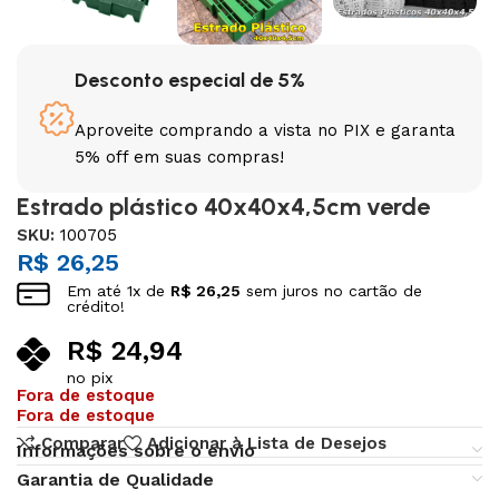
Desconto especial de 5%
Aproveite comprando a vista no PIX e garanta
5% off em suas compras!
Estrado plástico 40x40x4,5cm verde
SKU:
100705
R$
26,25
Em até
1
x de
R$
26,25
sem juros no cartão de
crédito!
R$
24,94
no pix
Fora de estoque
Fora de estoque
Comparar
Adicionar à Lista de Desejos
Informações sobre o envio
Garantia de Qualidade