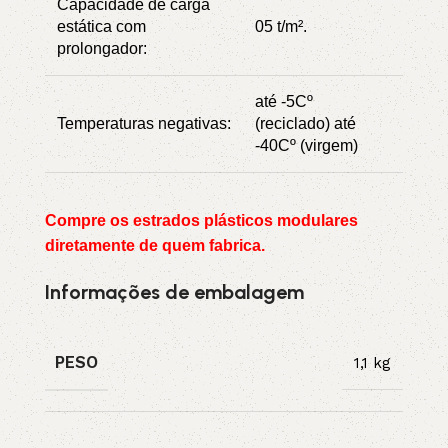
Capacidade de carga
estática com
05 t/m².
prolongador:
até -5Cº
Temperaturas negativas:
(reciclado) até
-40Cº (virgem)
Compre os estrados plásticos modulares
diretamente de quem fabrica.
Informações de embalagem
PESO
1,1 kg