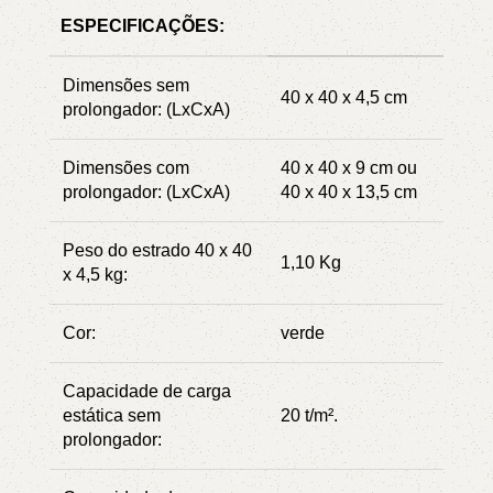
ESPECIFICAÇÕES:
Dimensões sem
40 x 40 x 4,5 cm
prolongador: (LxCxA)
Dimensões com
40 x 40 x 9 cm ou
prolongador: (LxCxA)
40 x 40 x 13,5 cm
Peso do estrado 40 x 40
1,10 Kg
x 4,5 kg:
Cor:
verde
Capacidade de carga
estática sem
20 t/m².
prolongador: