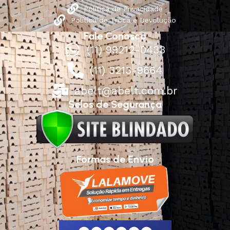
Política de Privacidade
Política de Troca e Devolução
Fale Conosco
(11) 99212-0433
(11) 3213-9664
abelt@abelt.com.br
Selos de Segurança
Formas de Envio