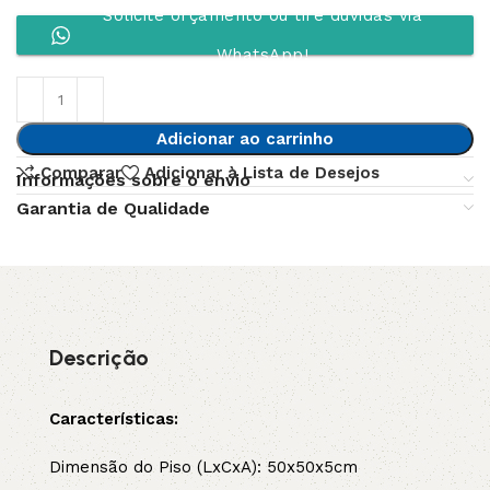
Solicite orçamento ou tire dúvidas via
WhatsApp!
Adicionar ao carrinho
Comparar
Adicionar à Lista de Desejos
Informações sobre o envio
Garantia de Qualidade
Descrição
Características:
Dimensão do Piso (LxCxA): 50x50x5cm