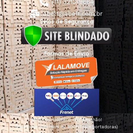
(11) 3213-9664
abelt@abelt.com.br
Selos de Segurança
Formas de Envio
Motoboy, Utilitário ou Caminhão!
(Lalamove, Correios ou 400+ Transportadoras)