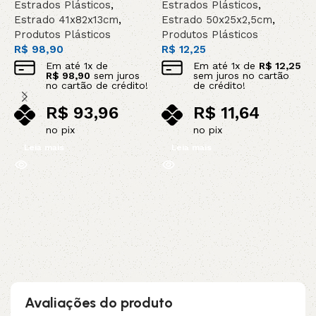
Estrados Plásticos
,
Estrados Plásticos
,
E
Estrado 41x82x13cm
,
Estrado 50x25x2,5cm
,
E
Produtos Plásticos
Produtos Plásticos
P
R$
98,90
R$
12,25
R
Em até
1
x de
Em até
1
x de
R$
12,25
R$
98,90
sem juros
sem juros no cartão
no cartão de crédito!
de crédito!
R$
93,96
R$
11,64
no pix
no pix
Leia mais
Leia mais
Avaliações do produto