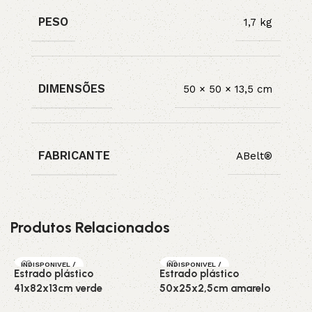
PESO
1,7 kg
DIMENSÕES
50 × 50 × 13,5 cm
FABRICANTE
ABelt®
Produtos Relacionados
INDISPONIVEL /
INDISPONIVEL /
Estrado plástico
Estrado plástico
E
SOB ENCOMEN
SOB ENCOMEN
DA
DA
41x82x13cm verde
50x25x2,5cm amarelo
5
DESTAQUE