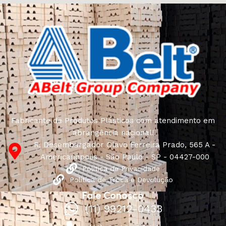
Fabricante de Produtos Plásticos com atendimento em
abrangência nacional!
R. Desembargador Olavo Ferreira Prado, 565 A -
Americanópolis - São Paulo - SP - 04427-000
Política de Privacidade
Política de Troca e Devolução
Fale Conosco
(11) 99212-0433