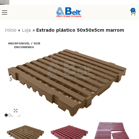
0
Início
»
Loja
»
Estrado plástico 50x50x5cm marrom
INDISPONIVEL / SOB
ENCOMENDA
Clique para ampliar