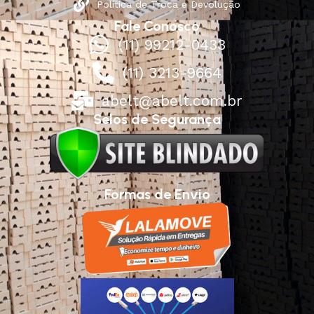
Política de Troca e Devolução
Fale Conosco
(11) 99212-0433
(11) 3213-9664
abelt@abelt.com.br
Selos de Segurança
Formas de Envio