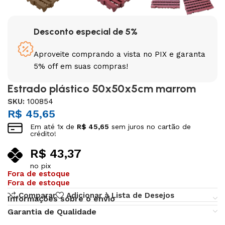
Desconto especial de 5%
Aproveite comprando a vista no PIX e garanta
5% off em suas compras!
Estrado plástico 50x50x5cm marrom
SKU:
100854
R$
45,65
Em até
1
x de
R$
45,65
sem juros no cartão de
crédito!
R$
43,37
no pix
Fora de estoque
Fora de estoque
Comparar
Adicionar à Lista de Desejos
Informações sobre o envio
Garantia de Qualidade