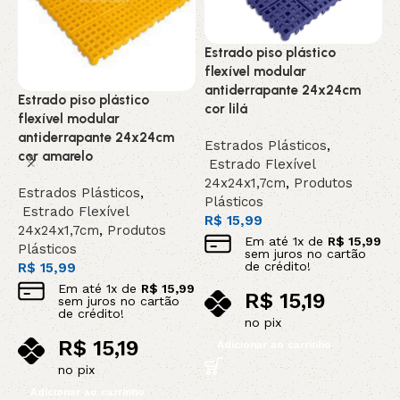
Estrado piso plástico
E
flexível modular
5
antiderrapante 24x24cm
Estrado piso plástico
cor lilá
E
flexível modular
E
antiderrapante 24x24cm
Estrados Plásticos
,
P
cor amarelo
Estrado Flexível
R
24x24x1,7cm
,
Produtos
Estrados Plásticos
,
Plásticos
Estrado Flexível
R$
15,99
24x24x1,7cm
,
Produtos
Em até
1
x de
R$
15,99
Plásticos
sem juros no cartão
de crédito!
R$
15,99
Em até
1
x de
R$
15,99
R$
15,19
sem juros no cartão
de crédito!
no pix
R$
15,19
Adicionar ao carrinho
no pix
Adicionar ao carrinho