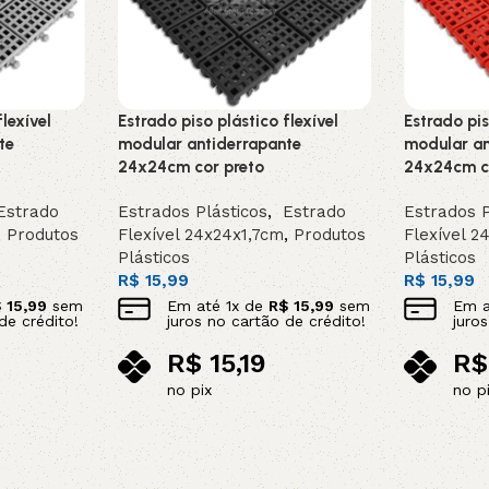
lexível
Estrado piso plástico flexível
Estrado pis
te
modular antiderrapante
modular an
24x24cm cor preto
24x24cm c
strado
Estrados Plásticos
,
Estrado
Estrados P
,
Produtos
Flexível 24x24x1,7cm
,
Produtos
Flexível 2
Plásticos
Plásticos
R$
15,99
R$
15,99
$
15,99
sem
Em até
1
x de
R$
15,99
sem
Em 
de crédito!
juros no cartão de crédito!
juro
R$
15,19
R$
no pix
no p
Adicionar ao carrinho
Adicionar 