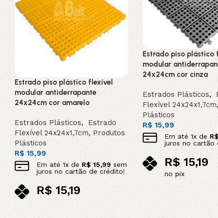
Estrado piso plástico f
modular antiderrapan
24x24cm cor cinza
Estrado piso plástico flexível
modular antiderrapante
Estrados Plásticos
,
E
24x24cm cor amarelo
Flexível 24x24x1,7cm
Plásticos
Estrados Plásticos
,
Estrado
R$
15,99
Flexível 24x24x1,7cm
,
Produtos
Em até
1
x de
R
Plásticos
juros no cartão 
R$
15,99
R$
15,19
Em até
1
x de
R$
15,99
sem
juros no cartão de crédito!
no pix
Adicionar ao carrinho
R$
15,19
no pix
Adicionar ao carrinho