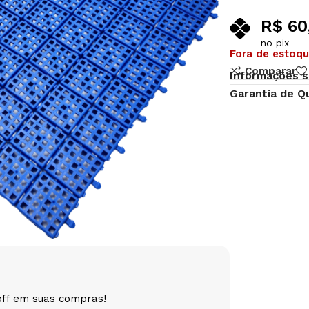
R$
60
no pix
Fora de estoq
Comparar
Informações s
Garantia de Q
off em suas compras!