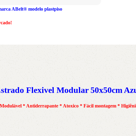
 marca ABelt® modelo plastpiso
5V
5VX
AA
rcado!
B
BX
C
PJ
PJ
PK
SPB
SPC
SP
XPZ
ZX
strado Flexivel Modular 50x50cm Az
 Modulável * Antiderrapante * Atoxico * Fácil montagem * Higiêni