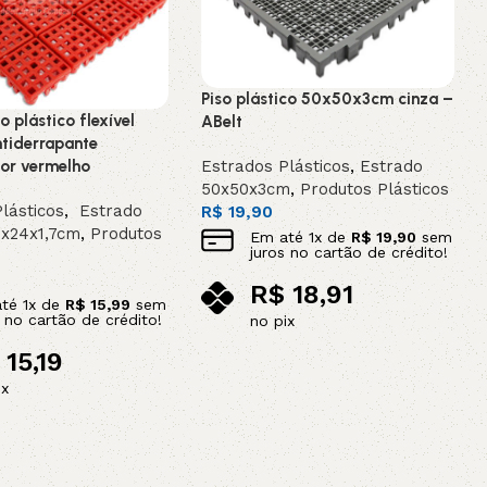
Piso plástico 50x50x3cm cinza –
o plástico flexível
ABelt
tiderrapante
or vermelho
Estrados Plásticos
,
Estrado
50x50x3cm
,
Produtos Plásticos
lásticos
,
Estrado
R$
19,90
4x24x1,7cm
,
Produtos
Em até
1
x de
R$
19,90
sem
juros no cartão de crédito!
R$
18,91
até
1
x de
R$
15,99
sem
s no cartão de crédito!
no pix
Adicionar ao carrinho
15,19
ix
ao carrinho