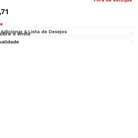
Fora de estoque
,71
ue
Adicionar à Lista de Desejos
obre o envio
ualidade