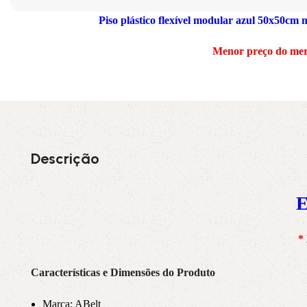
Piso plástico flexível modular azul 50x50cm
3L
3VX
Menor preço do me
A
AX
CX
D
PL
SPA
Descrição
XPA
XPB
E
*
Características e Dimensões do Produto
Marca: ABelt