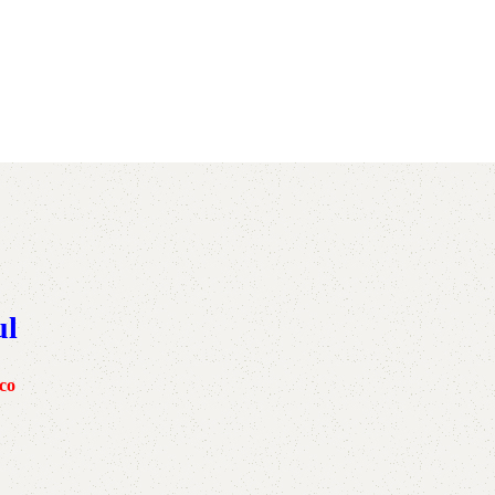
AVX
CC
PK
Z
TB
ul
co