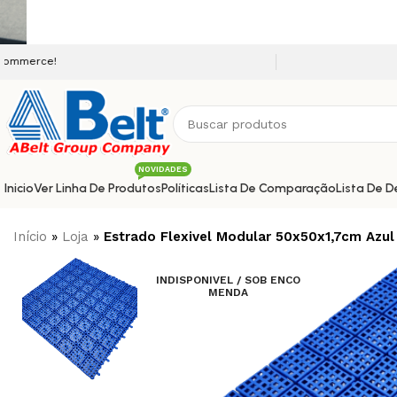
Seja bem vindo a nossa plataforma
NOVIDADES
Inicio
Ver Linha De Produtos
Políticas
Lista De Comparação
Lista De D
Início
»
Loja
»
Estrado Flexivel Modular 50x50x1,7cm Azul
INDISPONIVEL / SOB ENCO
MENDA