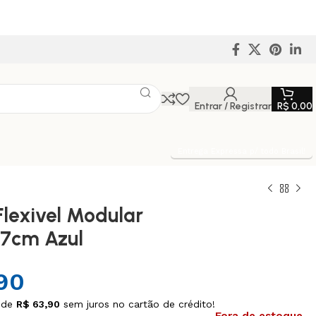
Entrar / Registrar
R$
0,00
Entrega Expressa p/ todo Brasil!
Flexivel Modular
,7cm Azul
90
 de
R$
63,90
sem juros no cartão de crédito!