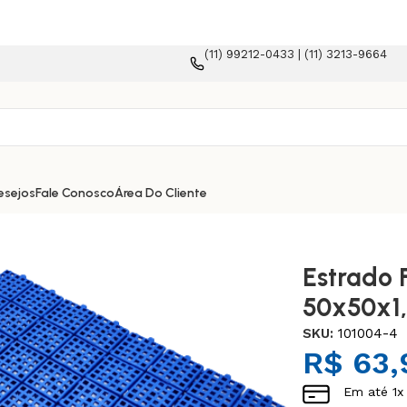
(11) 99212-0433 | (11) 3213-9664
 e-commerce!
esejos
Fale Conosco
Área Do Cliente
Estrado 
50x50x1
SKU:
101004-4
R$
63,
Em até
1
x