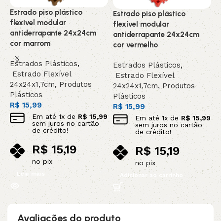
p
Estrado piso plástico
P
Estrado piso plástico
flexível modular
R
flexível modular
antiderrapante 24x24cm
antiderrapante 24x24cm
cor marrom
cor vermelho
Estrados Plásticos
,
Estrados Plásticos
,
Estrado Flexível
Estrado Flexível
24x24x1,7cm
,
Produtos
24x24x1,7cm
,
Produtos
Plásticos
Plásticos
R$
15,99
R$
15,99
Em até
1
x de
R$
15,99
Em até
1
x de
R$
15,99
sem juros no cartão
sem juros no cartão
de crédito!
de crédito!
R$
15,19
R$
15,19
no pix
no pix
Leia mais
Adicionar ao carrinho
Avaliações do produto