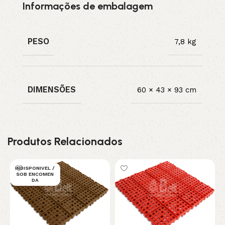
Informações de embalagem
PESO
7,8 kg
DIMENSÕES
60 × 43 × 93 cm
Produtos Relacionados
INDISPONIVEL /
L
SOB ENCOMEN
DA
a
p
L