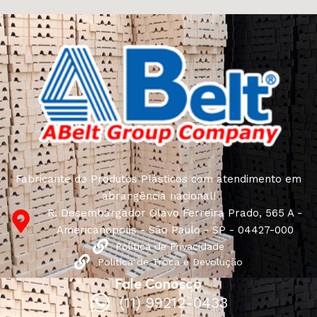
Fabricante de Produtos Plásticos com atendimento em
abrangência nacional!
R. Desembargador Olavo Ferreira Prado, 565 A -
Americanópolis - São Paulo - SP - 04427-000
Política de Privacidade
Política de Troca e Devolução
Fale Conosco
(11) 99212-0433