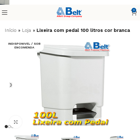
0
Início
»
Loja
»
Lixeira com pedal 100 litros cor branca
INDISPONIVEL / SOB
ENCOMENDA
Clique para ampliar