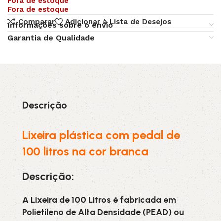
Fora de estoque
Fora de estoque
Comparar
Adicionar à Lista de Desejos
Informações sobre o envio
Garantia de Qualidade
Descrição
Lixeira plástica com pedal de
100 litros na cor branca
Descrição:
A Lixeira de 100 Litros é fabricada em
Polietileno de Alta Densidade (PEAD) ou