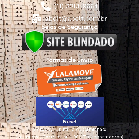
(11) 3213-9664
abelt@abelt.com.br
Selos de Segurança
Formas de Envio
Motoboy, Utilitário ou Caminhão!
(Lalamove, Correios ou 400+ Transportadoras)