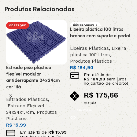
Produtos Relacionados
DESTAQUE
INDISPONIVEL /
Lixeira plástica 100 litros
L
SOB ENCOMEN
DA
branca com suporte e pedal
b
e
Lixeiras Plásticas
,
Lixeira
plástica 100 litros
,
L
Produtos Plásticos
p
Estrado piso plástico
R$
184,90
P
flexível modular
R
Em até
1
x de
R$
184,90
sem juros
antiderrapante 24x24cm
no cartão de crédito!
cor lilá
R$
175,66
Estrados Plásticos
,
no pix
Estrado Flexível
Leia mais
24x24x1,7cm
,
Produtos
Plásticos
R$
15,99
Em até
1
x de
R$
15,99
sem juros no cartão