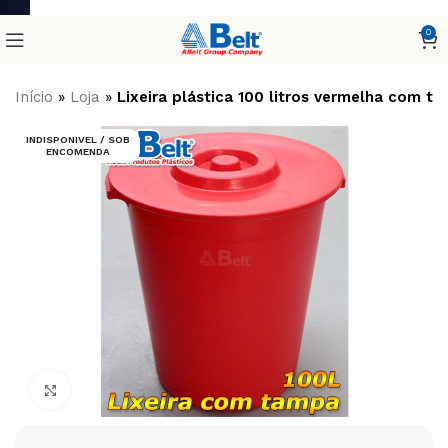
0
Início
»
Loja
»
Lixeira plástica 100 litros vermelha com t
INDISPONIVEL / SOB
ENCOMENDA
Clique para ampliar