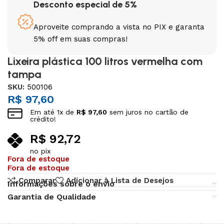
Desconto especial de 5%
Aproveite comprando a vista no PIX e garanta
5% off em suas compras!
Lixeira plástica 100 litros vermelha com
tampa
SKU:
500106
R$
97,60
Em até
1
x de
R$
97,60
sem juros no cartão de
crédito!
R$
92,72
no pix
Fora de estoque
Fora de estoque
Comparar
Adicionar à Lista de Desejos
Informações sobre o envio
Garantia de Qualidade