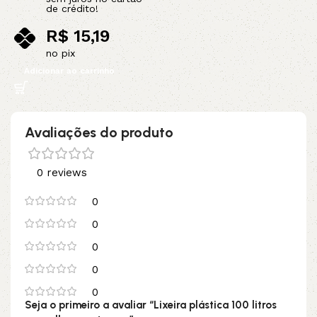
de crédito!
R$
15,19
no pix
Adicionar ao carrinho
Avaliações do produto
0 reviews
0
0
0
0
0
Seja o primeiro a avaliar “Lixeira plástica 100 litros