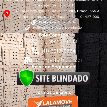
abrangência nacional!
R. Desembargador Olavo Ferreira Prado, 565 A -
Americanópolis - São Paulo - SP - 04427-000
Política de Privacidade
Política de Troca e Devolução
Fale Conosco
(11) 99212-0433
(11) 3213-9664
abelt@abelt.com.br
Selos de Segurança
Formas de Envio