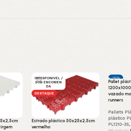
INDISPONIVEL /
-25%
Pallet plás
SOB ENCOMEN
DA
1200x1000
DESTAQUE
vazado mo
runners
Pallets Pl
plástico P
25x2,5cm
Estrado plástico 50x25x2,5cm
PL1210-3S
virgem
vermelho
R$
440,00