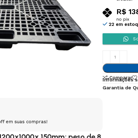
R$
13
no pix
22 em esto
So
Comparar
Informações s
Garantia de Q
off em suas compras!
o 1200x1000x 150mm; peso de 8