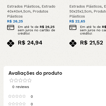
Estrados Plásticos
,
Estrado
Estrados Plásticos
,
E
40x40x4,5cm
,
Produtos
50x25x2,5cm
,
Produt
Plásticos
Plásticos
R$
26,25
R$
22,65
Em até
1
x de
R$
26,25
Em até
1
x de
R
sem juros no cartão de
sem juros no ca
crédito!
crédito!
R$
24,94
R$
21,52
no pix
no pix
Adicionar ao carrinho
Adicionar ao carrinho
Avaliações do produto
0 reviews
0
0