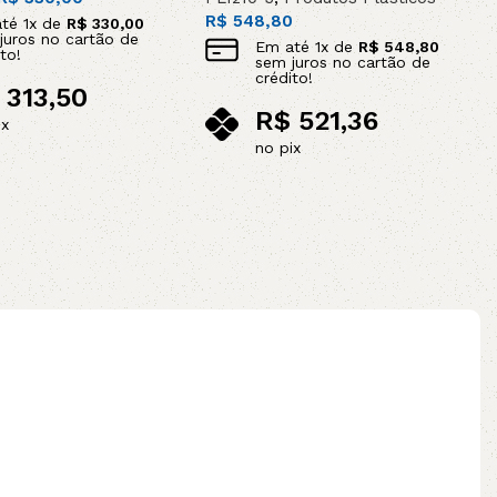
R$
548,80
até
1
x de
R$
330,00
juros no cartão de
Em até
1
x de
R$
548,80
to!
sem juros no cartão de
crédito!
313,50
R$
521,36
ix
no pix
ao carrinho
Adicionar ao carrinho