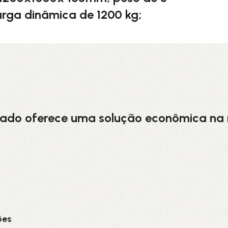
arga dinâmica de 1200 kg;
5V
5VX
AA
B
BX
C
PJ
PJ
PK
SPB
SPC
SP
azado oferece uma solução econômica na
XPZ
ZX
ões