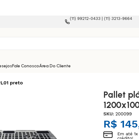
(11) 99212-0433 | (11) 3213-9664
mmerce!
esejos
Fale Conosco
Área Do Cliente
L01 preto
Pallet p
1200x10
SKU:
200099
R$
145
Em até
1
x
crédito!