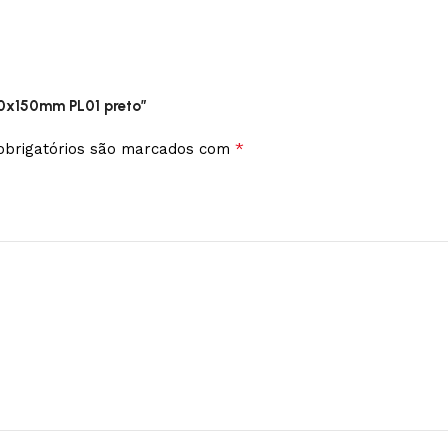
000x150mm PL01 preto”
*
brigatórios são marcados com