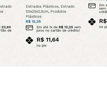
Em 
strado
Estrados Plásticos
,
Estrado
sem 
os
50x25x2,5cm
,
Produtos
crédi
Plásticos
R$
R$
12,25
no p
$
22,65
Em até
1
x de
R$
12,25
sem
rtão de
juros no cartão de crédito!
Adicionar 
R$
11,64
no pix
Leia mais