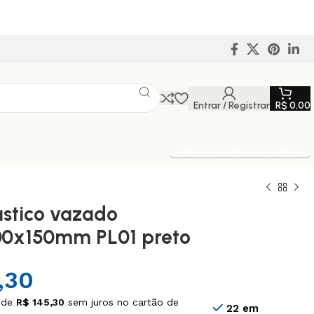
Entrar / Registrar
R$
0,00
Entrega Expressa p/ todo Brasil!
lástico vazado
00x150mm PL01 preto
,30
 de
R$
145,30
sem juros no cartão de
22 em