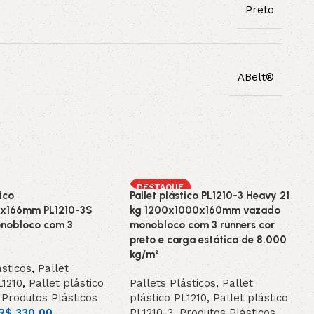
Preto
ABelt®
DESTAQUE
tico
Pallet plástico PL1210-3 Heavy 21
x166mm PL1210-3S
kg 1200x1000x160mm vazado
nobloco com 3
monobloco com 3 runners cor
preto e carga estática de 8.000
kg/m²
ásticos
,
Pallet
L1210
,
Pallet plástico
Pallets Plásticos
,
Pallet
,
Produtos Plásticos
plástico PL1210
,
Pallet plástico
R$
330,00
PL1210-3
,
Produtos Plásticos