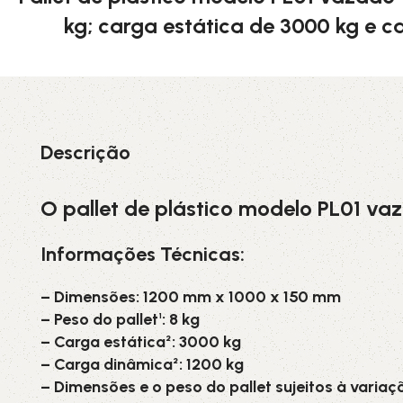
kg; carga estática de 3000 kg e c
3L
3VX
A
AX
CX
D
Descrição
PL
SPA
O pallet de plástico modelo PL01 v
XPA
XPB
Informações Técnicas:
– Dimensões: 1200 mm x 1000 x 150 mm
– Peso do pallet¹: 8 kg
– Carga estática²: 3000 kg
– Carga dinâmica²: 1200 kg
– Dimensões e o peso do pallet sujeitos à variaç