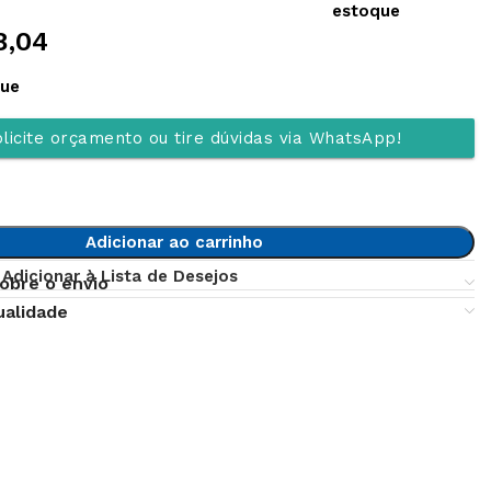
estoque
8,04
que
licite orçamento ou tire dúvidas via WhatsApp!
Adicionar ao carrinho
Adicionar à Lista de Desejos
obre o envio
ualidade