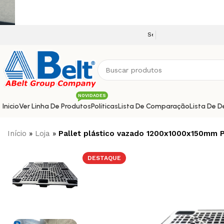
Seja bem vindo a nossa plataforma e-co
NOVIDADES
Inicio
Ver Linha De Produtos
Políticas
Lista De Comparação
Lista De D
Início
»
Loja
»
Pallet plástico vazado 1200x1000x150mm P
DESTAQUE