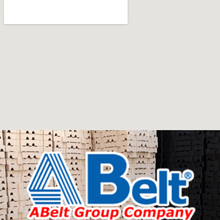
office furniture are available.
Furniture production is a modern form of
art
Furniture manufacturers, as well as manufacturers of
other home goods, are full of amazing offers: we often
come across both standard mass-produced products
and unique creations - furniture from professional
craftsmen, which will be appreciated by true
connoisseurs of beauty. We have selected for you the
best models from modern craftsmen who managed to
ingeniously combine elegance, quality and practicality in
each product unit. Our assortment includes products
from proven companies. Who for many years of
continuous joint work did not give reason to doubt their
reliability and honesty. All of them guarantee the high
quality of their products, excellent operational