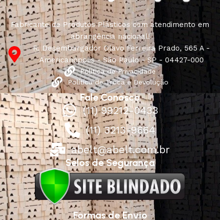
characteristics, attractive appearance of the products, a
long period of use of the furniture, as well as safety.
Fabricante de Produtos Plásticos com atendimento em
abrangência nacional!
R. Desembargador Olavo Ferreira Prado, 565 A -
Americanópolis - São Paulo - SP - 04427-000
Política de Privacidade
Política de Troca e Devolução
Fale Conosco
(11) 99212-0433
(11) 3213-9664
abelt@abelt.com.br
Selos de Segurança
Formas de Envio