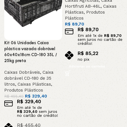
Caixas Agricolas
,
Caixa
Hortifruti AB-46L
,
Caixas
Plásticas
,
Produtos
Plásticos
R$
89,70
R$
89,70
Em até
1
x de
R$
89,70
sem juros no cartão de
Kit 06 Unidades Caixa
crédito!
plástica vazada dobrável
R$
85,22
60x40x18cm CD-180 35L /
no pix
25kg preta
Adicionar ao carrinho
Caixas Dobráveis
,
Caixa
dobrável CD-180 de 35
litros
,
Caixas Plásticas
,
Produtos Plásticos
R$
329,40
R$
455,40
R$
329,40
Em até
1
x de
R$
329,40
sem juros
no cartão de crédito!
R$
455,40