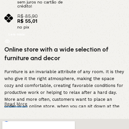
sem juros no cartão de
crédito!
R$
85,90
R$
55,01
no pix
Leia mais
Online store with a wide selection of
furniture and decor
Furniture is an invariable attribute of any room. It is they
who give it the right atmosphere, making the space
cozy and comfortable, creating favorable conditions for
productive work or helping to relax after a hard day.
More and more often, customers want to place an
Read More
order in an online store, when you can sit down at the
computer in your free time, arrange the furniture in the
photo and calmly buy the furniture you like. The online
store has a large catalog of furniture: both home and