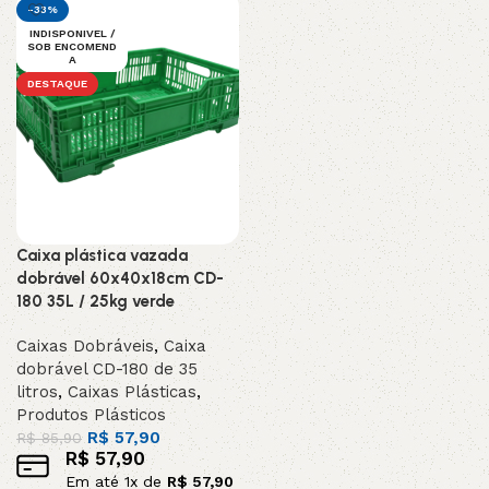
-33%
INDISPONIVEL /
SOB ENCOMEND
A
DESTAQUE
Caixa plástica vazada
dobrável 60x40x18cm CD-
180 35L / 25kg verde
Caixas Dobráveis
,
Caixa
dobrável CD-180 de 35
litros
,
Caixas Plásticas
,
Produtos Plásticos
R$
57,90
R$
85,90
R$
57,90
Em até
1
x de
R$
57,90