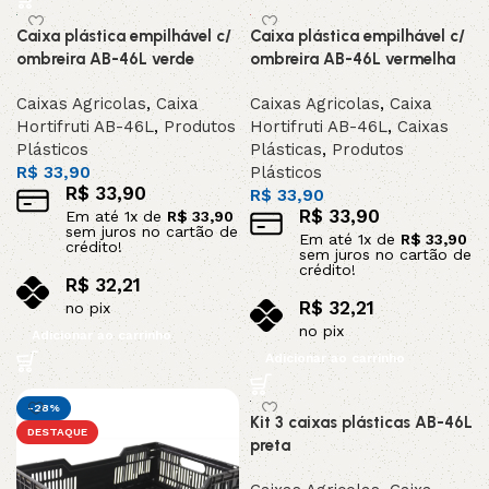
Caixa plástica empilhável c/
Caixa plástica empilhável c/
ombreira AB-46L verde
ombreira AB-46L vermelha
Caixas Agricolas
,
Caixa
Caixas Agricolas
,
Caixa
Hortifruti AB-46L
,
Produtos
Hortifruti AB-46L
,
Caixas
Plásticos
Plásticas
,
Produtos
R$
33,90
Plásticos
R$
33,90
R$
33,90
R$
33,90
Em até
1
x de
R$
33,90
sem juros no cartão de
Em até
1
x de
R$
33,90
crédito!
sem juros no cartão de
crédito!
R$
32,21
R$
32,21
no pix
no pix
Adicionar ao carrinho
Adicionar ao carrinho
-28%
Kit 3 caixas plásticas AB-46L
DESTAQUE
preta