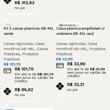
R$
312,93
no pix
Adicionar ao carrinho
INDISPONIVEL /
Kit 3 caixas plásticas AB-46L
Caixa plástica empilhável c/
SOB ENCOMEND
A
verde
ombreira AB-46L azul
Caixas Agricolas
,
Caixa
Caixas Agricolas
,
Caixa
Hortifruti AB-46L
,
Caixas
Hortifruti AB-46L
,
Produtos
Plásticas
,
Produtos
Plásticos
Plásticos
R$
33,90
R$
33,90
R$
101,70
R$
101,70
Em até
1
x de
R$
33,90
sem juros no cartão de
Em até
1
x de
R$
101,70
crédito!
sem juros no cartão de
crédito!
R$
32,21
R$
96,62
no pix
no pix
Leia mais
Adicionar ao carrinho