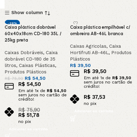
Show column
-28%
Caixa plástica dobrável
Caixa plástica empilhável c/
DESTAQUE
60x40x18cm CD-180 35L /
ombreira AB-46L branca
25kg preta
Caixas Agricolas
,
Caixa
Caixas Dobráveis
,
Caixa
Hortifruti AB-46L
,
Produtos
dobrável CD-180 de 35
Plásticos
litros
,
Caixas Plásticas
,
R$
39,50
R$
39,50
Produtos Plásticos
Em até
1
x de
R$
39,50
R$
54,50
R$
75,90
sem juros no cartão de
R$
54,50
crédito!
Em até
1
x de
R$
54,50
sem juros no cartão de
R$
37,53
crédito!
no pix
R$
75,90
Adicionar ao carrinho
R$
51,78
no pix
Adicionar ao carrinho