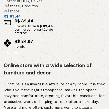
Hortifruti HFG
,
Caixas
Plásticas
,
Produtos
Plásticos
R$
89,44
R$
89,44
Em até
1
x de
R$
89,44
sem juros no cartão de
crédito!
R$
84,97
no pix
Leia mais
Online store with a wide selection of
furniture and decor
Furniture is an invariable attribute of any room. It is they
who give it the right atmosphere, making the space
cozy and comfortable, creating favorable conditions for
productive work or helping to relax after a hard day.
More and more often, customers want to place an