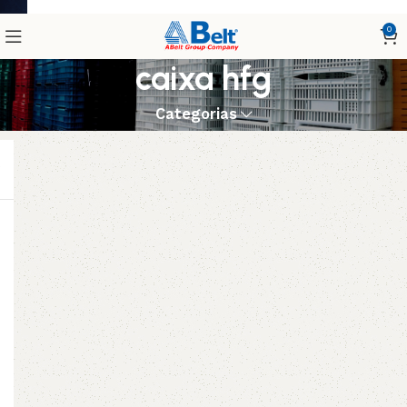
0
caixa hfg
Categorias