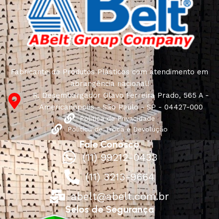
from proven companies. Who for many years of
continuous joint work did not give reason to doubt their
reliability and honesty. All of them guarantee the high
quality of their products, excellent operational
characteristics, attractive appearance of the products, a
long period of use of the furniture, as well as safety.
Fabricante de Produtos Plásticos com atendimento em
abrangência nacional!
R. Desembargador Olavo Ferreira Prado, 565 A -
Americanópolis - São Paulo - SP - 04427-000
Política de Privacidade
Política de Troca e Devolução
Fale Conosco
(11) 99212-0433
(11) 3213-9664
abelt@abelt.com.br
Selos de Segurança