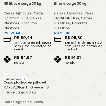
118 litros e carga 50 kg
litros e carga 50 kg
Caixas Agricolas
,
Caixa
Caixas Agricolas
,
Caixa
Hortifruti HFG
,
Caixas
Hortifruti HFG
,
Caixas
Plásticas
,
Produtos
Plásticas
,
Produtos
Plásticos
Plásticos
R$
89,44
R$
95,80
R$
89,44
R$
95,80
Em até
1
x de
R$
89,44
Em até
1
x de
R$
95,80
sem juros no cartão de
sem juros no cartão de
crédito!
crédito!
R$
84,97
R$
91,01
no pix
no pix
Leia mais
Leia mais
INDISPONIVEL /
Caixa plástica empilhável
SOB ENCOMEND
A
77x57x31cm HFG verde 118
litros e carga 50 kg
Caixas Agricolas
,
Caixa