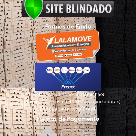
Formas de Envio
Motoboy, Utilitário ou Caminhão!
(Lalamove, Correios ou 400+ Transportadoras)
Entrega para todo Brasil!
Formas de Pagamento