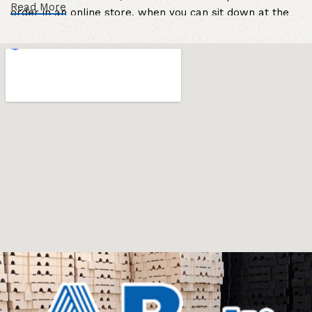
Read More
order in an online store, when you can sit down at the
computer in your free time, arrange the furniture in the
photo and calmly buy the furniture you like. The online
store has a large catalog of furniture: both home and
office furniture are available.
Furniture production is a modern form of
art
Furniture manufacturers, as well as manufacturers of
other home goods, are full of amazing offers: we often
come across both standard mass-produced products
and unique creations - furniture from professional
craftsmen, which will be appreciated by true
connoisseurs of beauty. We have selected for you the
best models from modern craftsmen who managed to
ingeniously combine elegance, quality and practicality in
each product unit. Our assortment includes products