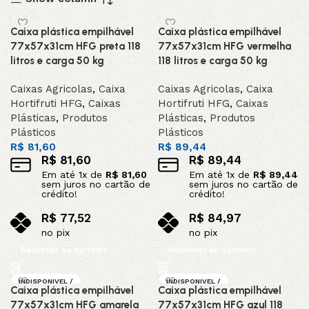
Caixa plástica empilhável
Caixa plástica empilhável
77x57x31cm HFG preta 118
77x57x31cm HFG vermelha
litros e carga 50 kg
118 litros e carga 50 kg
Caixas Agricolas
,
Caixa
Caixas Agricolas
,
Caixa
Hortifruti HFG
,
Caixas
Hortifruti HFG
,
Caixas
Plásticas
,
Produtos
Plásticas
,
Produtos
Plásticos
Plásticos
R$
81,60
R$
89,44
R$
81,60
R$
89,44
Em até
1
x de
R$
81,60
Em até
1
x de
R$
89,44
sem juros no cartão de
sem juros no cartão de
crédito!
crédito!
R$
77,52
R$
84,97
no pix
no pix
Adicionar ao carrinho
Adicionar ao carrinho
INDISPONIVEL /
INDISPONIVEL /
Caixa plástica empilhável
Caixa plástica empilhável
SOB ENCOMEND
SOB ENCOMEND
A
A
77x57x31cm HFG amarela
77x57x31cm HFG azul 118