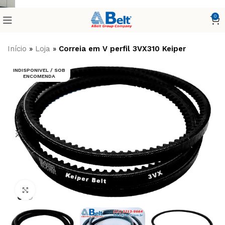
0
Início
»
Loja
»
Correia em V perfil 3VX310 Keiper
INDISPONIVEL / SOB
ENCOMENDA
Clique para ampliar