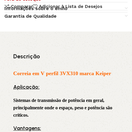
Comparar
Adicionar à Lista de Desejos
Informações sobre o envio
Garantia de Qualidade
Descrição
Correia em V perfil 3VX310 marca Keiper
Aplicação:
Sistemas de transmissão de potência em geral,
principalmente onde o espaço, peso e potência são
críticos.
Vantagens: