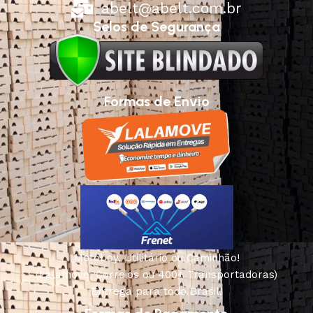
abelt@abelt.com.br
Selos de Segurança
Formas de Envio
Motoboy, Utilitário ou Caminhão!
(Lalamove, Correios ou 400+ Transportadoras)
Entrega para todo Brasil!