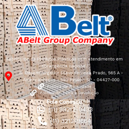
Fabricante de Produtos Plásticos com atendimento em
abrangência nacional!
R. Desembargador Olavo Ferreira Prado, 565 A -
Americanópolis - São Paulo - SP - 04427-000
Política de Privacidade
Política de Troca e Devolução
Fale Conosco
(11) 99212-0433
(11) 3213-9664