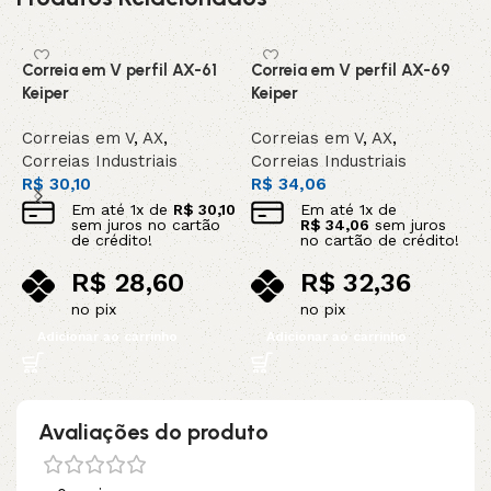
Correia em V perfil AX-61
Correia em V perfil AX-69
C
Keiper
Keiper
C
Correias em V
,
AX
,
Correias em V
,
AX
,
C
Correias Industriais
Correias Industriais
C
R$
30,10
R$
34,06
R
Em até
1
x de
R$
30,10
Em até
1
x de
sem juros no cartão
R$
34,06
sem juros
de crédito!
no cartão de crédito!
R$
28,60
R$
32,36
no pix
no pix
Adicionar ao carrinho
Adicionar ao carrinho
Avaliações do produto