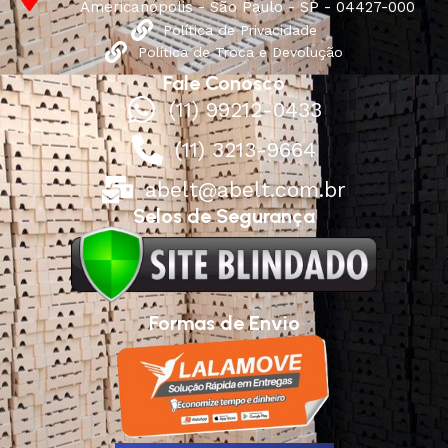
Americanópolis - São Paulo - SP - 04427-000
Política de Privacidade
Política de Troca e Devolução
Fale Conosco
(11) 99212-0433
(11) 3213-9664
abelt@abelt.com.br
Selos de Segurança
Formas de Envio