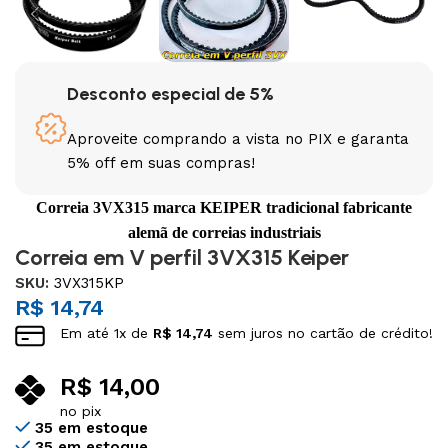
Desconto especial de 5%
Aproveite comprando a vista no PIX e garanta
5% off em suas compras!
Correia 3VX315 marca KEIPER tradicional fabricante
alemã de correias industriais
Correia em V perfil 3VX315 Keiper
SKU:
3VX315KP
R$
14,74
Em até
1
x de
R$
14,74
sem juros no cartão de crédito!
R$
14,00
no pix
35 em estoque
35 em estoque