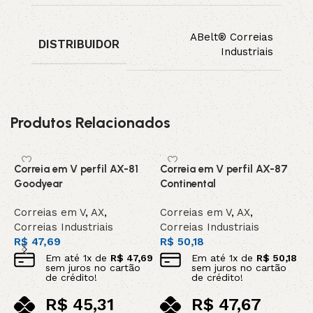
ABelt® Correias
DISTRIBUIDOR
Industriais
Produtos Relacionados
Correia em V perfil AX-81
Correia em V perfil AX-87
C
Goodyear
Continental
C
Correias em V
,
AX
,
Correias em V
,
AX
,
C
Correias Industriais
Correias Industriais
C
R$
47,69
R$
50,18
R
Em até
1
x de
R$
47,69
Em até
1
x de
R$
50,18
sem juros no cartão
sem juros no cartão
de crédito!
de crédito!
R$
45,31
R$
47,67