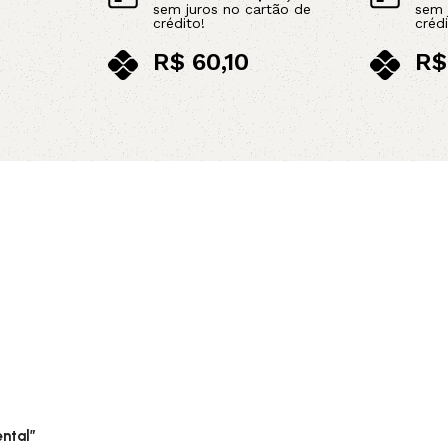
sem juros no cartão de
sem 
crédito!
crédi
R$
60,10
R$
no pix
no p
Adicionar ao carrinho
Adicionar 
ental”