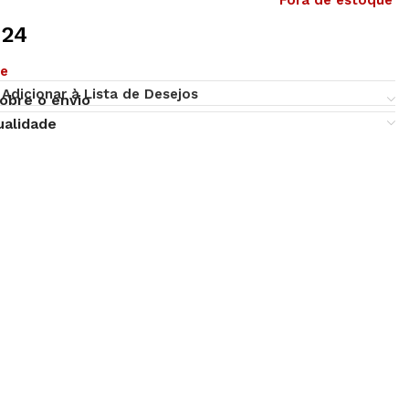
Fora de estoque
,24
ue
Adicionar à Lista de Desejos
obre o envio
ualidade