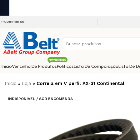
Seja bem vindo a nossa plataf
NOVIDADES
Inicio
Ver Linha De Produtos
Políticas
Lista De Comparação
Lista De D
Início
»
Loja
»
Correia em V perfil AX-31 Continental
INDISPONIVEL / SOB ENCOMENDA