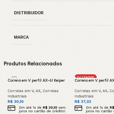
DISTRIBUIDOR
MARCA
Produtos Relacionados
DESTAQUE
Correia em V perfil AX-61 Keiper
Correia em V perfil A
Correias em V
,
AX
,
Correias
Correias em V
,
AX
,
Co
Industriais
Industriais
R$
30,10
R$
37,32
Em até
1
x de
R$
30,10
sem
Em até
1
x de
R
juros no cartão de crédito!
juros no cartão 