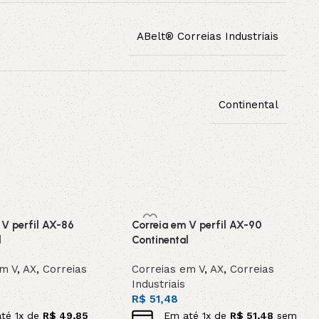
ABelt® Correias Industriais
Continental
 V perfil AX-86
Correia em V perfil AX-90
l
Continental
em V
,
AX
,
Correias
Correias em V
,
AX
,
Correias
Industriais
R$
51,48
até
1
x de
R$
49,85
Em até
1
x de
R$
51,48
sem