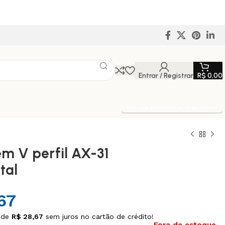
Entrar / Registrar
R$
0,00
Entrega Expressa p/ todo Brasil!
em V perfil AX-31
tal
67
 de
R$
28,67
sem juros no cartão de crédito!