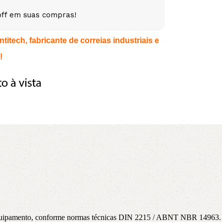
off em suas compras!
5V
5VX
AA
itech, fabricante de correias industriais e
B
BX
C
!
PJ
PJ
PK
SPB
SPC
SP
XPZ
ZX
a equipamento, conforme normas técnicas DIN 2215 / ABNT NBR 14963