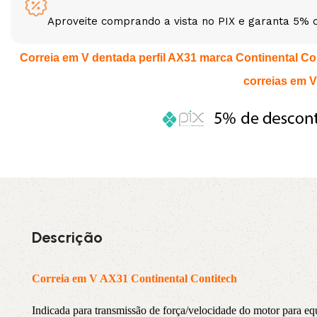
Aproveite comprando a vista no PIX e garanta 5% 
3L
3VX
Correia em V dentada perfil AX31 marca Continental Cont
A
AX
correias em V
CX
D
PL
SPA
XPA
XPB
Descrição
Correia em V AX31 Continental Contitech
Indicada para transmissão de força/velocidade do motor par