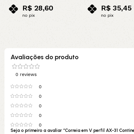
R$
28,60
R$
35,45
no pix
no pix
Adicionar ao carrinho
Adicionar ao carrinho
Avaliações do produto
0 reviews
0
0
0
0
0
Seja o primeiro a avaliar “Correia em V perfil AX-31 Contin