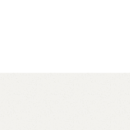
AVX
CC
PK
Z
TB
.