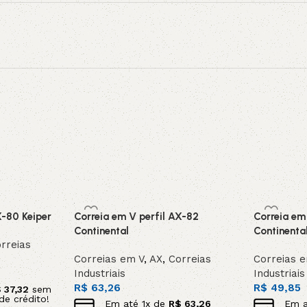
X-80 Keiper
Correia em V perfil AX-82
Correia em
Continental
Continenta
rreias
Correias em V
,
AX
,
Correias
Correias 
Industriais
Industriais
R$
63,26
R$
49,85
$
37,32
sem
de crédito!
Em até
1
x de
R$
63,26
Em 