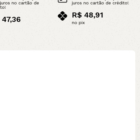
juros no cartão de
juros no cartão de crédito!
to!
R$
48,91
47,36
no pix
ix
Adicionar ao carrinho
ao carrinho