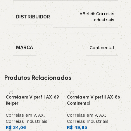
ABelt® Correias
DISTRIBUIDOR
Industriais
MARCA
Continental
Produtos Relacionados
Correia em V perfil AX-69
Correia em V perfil AX-86
C
Keiper
Continental
C
Correias em V
,
AX
,
Correias em V
,
AX
,
C
Correias Industriais
Correias Industriais
C
R$
34,06
R$
49,85
R