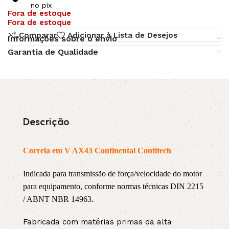
no pix
Fora de estoque
Fora de estoque
Comparar
Adicionar à Lista de Desejos
Informações sobre o envio
Garantia de Qualidade
Descrição
Correia em V AX43 Continental Contitech
Indicada para transmissão de força/velocidade do motor
para equipamento, conforme normas técnicas DIN 2215
/ ABNT NBR 14963.
Fabricada com matérias primas da alta