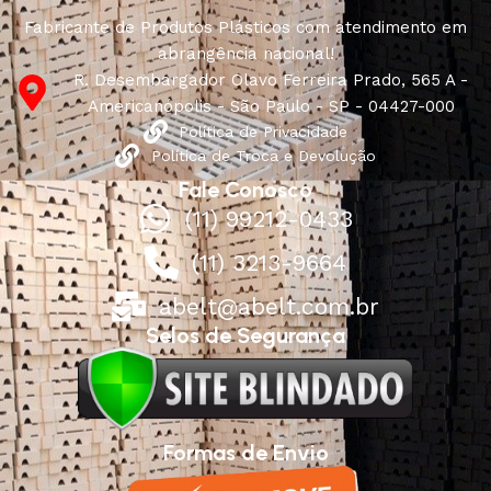
Fabricante de Produtos Plásticos com atendimento em
abrangência nacional!
R. Desembargador Olavo Ferreira Prado, 565 A -
Americanópolis - São Paulo - SP - 04427-000
Política de Privacidade
Política de Troca e Devolução
Fale Conosco
(11) 99212-0433
(11) 3213-9664
abelt@abelt.com.br
Selos de Segurança
Formas de Envio