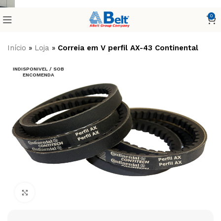
0
Início
»
Loja
»
Correia em V perfil AX-43 Continental
INDISPONIVEL / SOB
ENCOMENDA
Clique para ampliar