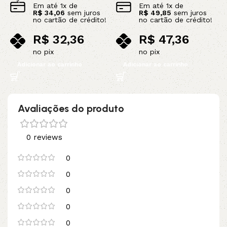
Em até
1
x de
Em até
1
x de
R$
34,06
sem juros
R$
49,85
sem juros
no cartão de crédito!
no cartão de crédito!
R$
32,36
R$
47,36
no pix
no pix
Adicionar ao carrinho
Adicionar ao carrinho
Avaliações do produto
0 reviews
0
0
0
0
0