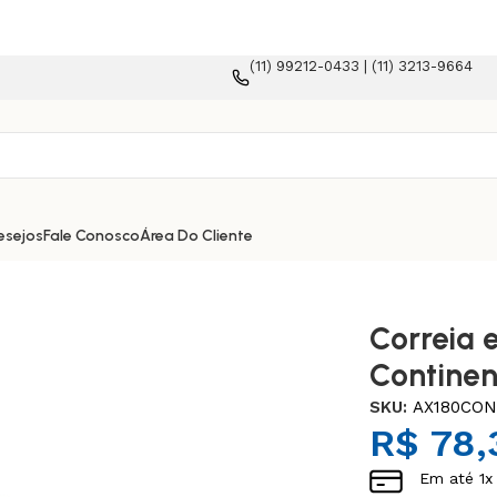
(11) 99212-0433 | (11) 3213-9664
rma e-commerce!
esejos
Fale Conosco
Área Do Cliente
Correia 
Continen
SKU:
AX180CO
R$
78,
Em até
1
x