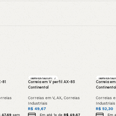
INDISPONIVEL /
INDISPONI
X-81
Correia em V perfil AX-85
Correia em
SOB ENCOMEN
SOB ENC
DA
DA
Continental
Continenta
rreias
Correias em V
,
AX
,
Correias
Correias 
Industriais
Industriais
R$
49,67
R$
52,30
$
47,69
sem
Em até
1
x de
R$
49,67
Em 