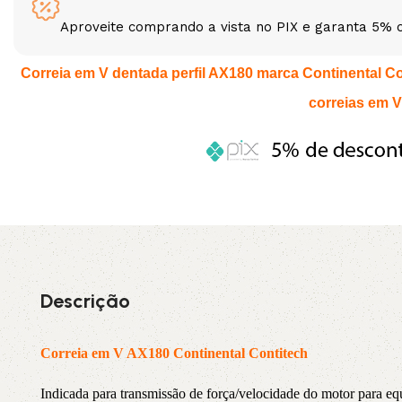
Aproveite comprando a vista no PIX e garanta 5% 
3L
3VX
Correia em V dentada perfil AX180 marca Continental Cont
A
AX
correias em V
CX
D
PL
SPA
XPA
XPB
Descrição
Correia em V AX180 Continental Contitech
Indicada para transmissão de força/velocidade do motor par