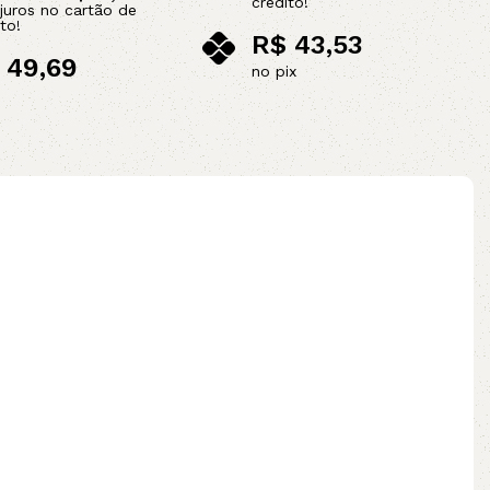
crédito!
juros no cartão de
to!
R$
43,53
49,69
no pix
ix
Adicionar ao carrinho