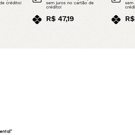
de crédito!
sem juros no cartão de
sem 
crédito!
crédi
R$
47,19
R$
no pix
no p
Leia mais
Leia mais
ental”