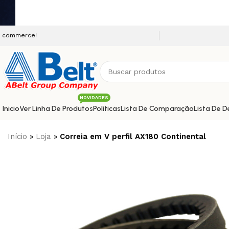
Seja bem vindo a nossa platafo
NOVIDADES
Inicio
Ver Linha De Produtos
Políticas
Lista De Comparação
Lista De D
Início
»
Loja
»
Correia em V perfil AX180 Continental