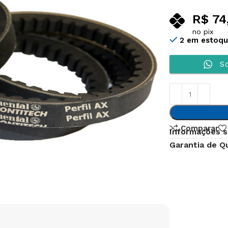
R$
74
no pix
2 em estoq
So
Comparar
Informações s
Garantia de Q