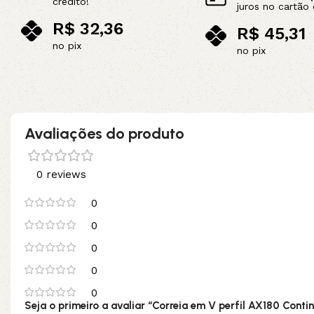
crédito!
juros no cartão 
R$
32,36
R$
45,31
no pix
no pix
Adicionar ao carrinho
Adicionar ao carrinho
Avaliações do produto
0 reviews
0
0
0
0
0
Seja o primeiro a avaliar “Correia em V perfil AX180 Contin