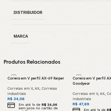
DISTRIBUIDOR
MARCA
Produtos Relacionados
Correia em V perfil AX-69 Keiper
Correia em V perfil A
Goodyear
Correias em V
,
AX
,
Correias
Industriais
Correias em V
,
AX
,
Co
R$
34,06
Industriais
R$
47,69
Em até
1
x de
R$
34,06
sem juros no cartão de
Em até
1
x de
R