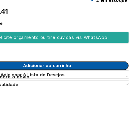
2 em estoque
,41
ue
licite orçamento ou tire dúvidas via WhatsApp!
Adicionar ao carrinho
Adicionar à Lista de Desejos
obre o envio
ualidade