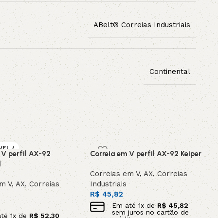
ABelt® Correias Industriais
Continental
VEL /
 V perfil AX-92
Correia em V perfil AX-92 Keiper
OMEN
l
Correias em V
,
AX
,
Correias
em V
,
AX
,
Correias
Industriais
R$
45,82
Em até
1
x de
R$
45,82
sem juros no cartão de
até
1
x de
R$
52,30