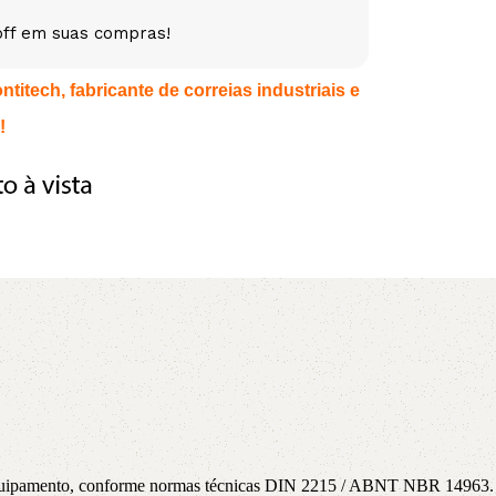
off em suas compras!
5V
5VX
AA
itech, fabricante de correias industriais e
B
BX
C
!
PJ
PJ
PK
SPB
SPC
SP
XPZ
ZX
a equipamento, conforme normas técnicas DIN 2215 / ABNT NBR 14963