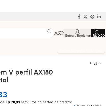
Entrar / Registrar
R$
0,00
Entrega Expressa p/ todo Brasil!
em V perfil AX180
tal
N
33
 de
R$
78,33
sem juros no cartão de crédito!