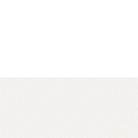
AVX
CC
PK
Z
TB
.