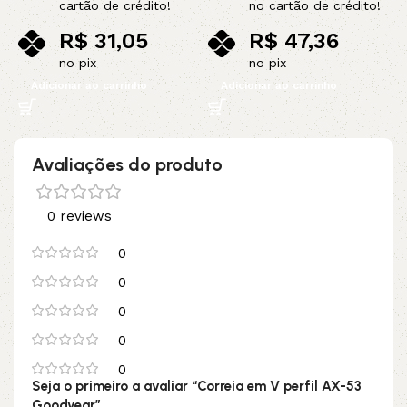
cartão de crédito!
no cartão de crédito!
R$
31,05
R$
47,36
no pix
no pix
Adicionar ao carrinho
Adicionar ao carrinho
Avaliações do produto
0 reviews
0
0
0
0
0
Seja o primeiro a avaliar “Correia em V perfil AX-53
Goodyear”