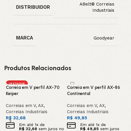
ABelt® Correias
DISTRIBUIDOR
Industriais
MARCA
Goodyear
Produtos Relacionados
DESTAQUE
Correia em V perfil AX-70
Correia em V perfil AX-86
C
Keiper
Continental
C
Correias em V
,
AX
,
Correias em V
,
AX
,
C
Correias Industriais
Correias Industriais
C
R$
32,68
R$
49,85
R
Em até
1
x de
Em até
1
x de
R$
32,68
sem juros no
R$
49,85
sem juros