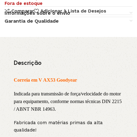
Fora de estoque
Comparar
Adicionar à Lista de Desejos
Informações sobre o envio
Garantia de Qualidade
Descrição
Correia em V AX53 Goodyear
Indicada para transmissão de força/velocidade do motor
para equipamento, conforme normas técnicas DIN 2215
/ ABNT NBR 14963.
Fabricada com matérias primas da alta
qualidade!