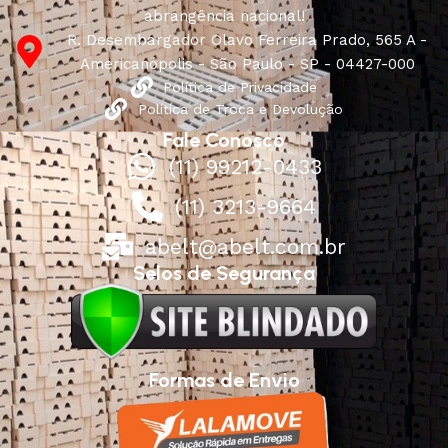
abrangência nacional!
R. Desembargador Olavo Ferreira Prado, 565 A -
Americanópolis - São Paulo - SP - 04427-000
Política de Privacidade
Política de Troca e Devolução
Fale Conosco
(11) 99212-0433
(11) 3213-9664
abelt@abelt.com.br
Selos de Segurança
Formas de Envio