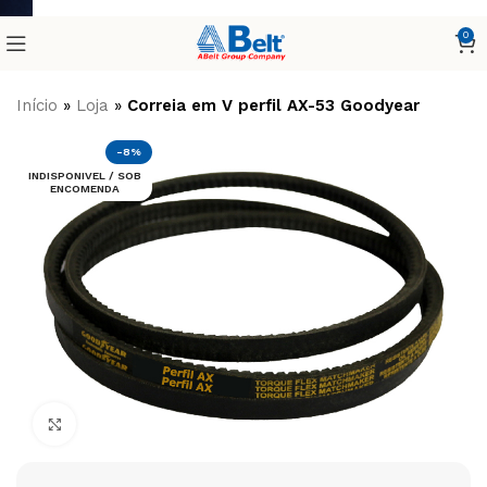
0
Início
»
Loja
»
Correia em V perfil AX-53 Goodyear
-8%
INDISPONIVEL / SOB
ENCOMENDA
Clique para ampliar