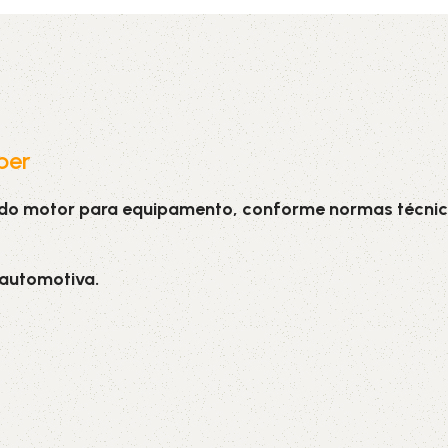
5V
5VX
AA
B
BX
C
PJ
PJ
PK
per
 do motor para equipamento, conforme normas técnic
SPB
SPC
SP
XPZ
ZX
 automotiva.