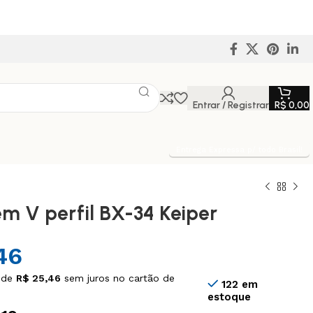
Entrar / Registrar
R$
0,00
Entrega Expressa p/ todo Brasil!
em V perfil BX-34 Keiper
46
 de
R$
25,46
sem juros no cartão de
122 em
estoque