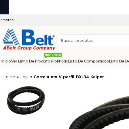
Seja bem vindo a nossa plataforma 
NOVIDADES
Inicio
Ver Linha De Produtos
Políticas
Lista De Comparação
Lista De D
Início
»
Loja
»
Correia em V perfil BX-34 Keiper