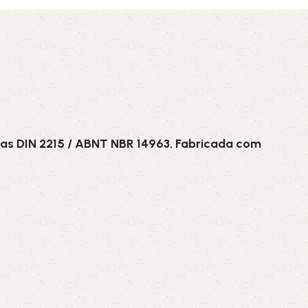
AVX
CC
PK
as DIN 2215 / ABNT NBR 14963. Fabricada com
Z
TB