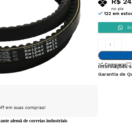
R$
24
no pix
122 em esto
So
Comparar
Informações s
Garantia de Q
off em suas compras!
te alemã de correias industriais