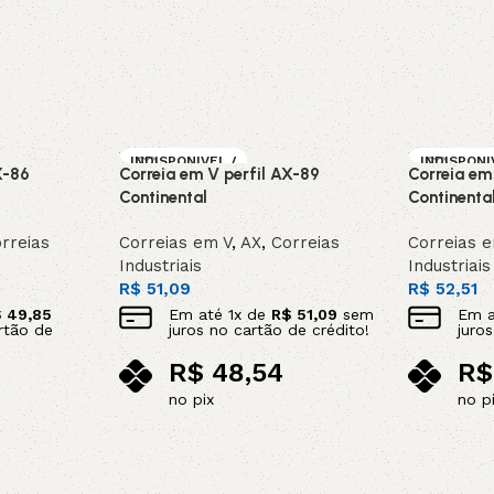
INDISPONIVEL /
INDISPONI
X-86
Correia em V perfil AX-89
Correia em
SOB ENCOMEN
SOB ENC
DA
DA
Continental
Continenta
rreias
Correias em V
,
AX
,
Correias
Correias 
Industriais
Industriais
R$
51,09
R$
52,51
$
49,85
Em até
1
x de
R$
51,09
sem
Em 
rtão de
juros no cartão de crédito!
juro
R$
48,54
R$
no pix
no p
Leia mais
Leia mais