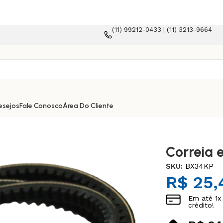
(11) 99212-0433 | (11) 3213-9664
e-commerce!
esejos
Fale Conosco
Área Do Cliente
Correia 
SKU:
BX34KP
R$
25,
Em até
1
x
crédito!