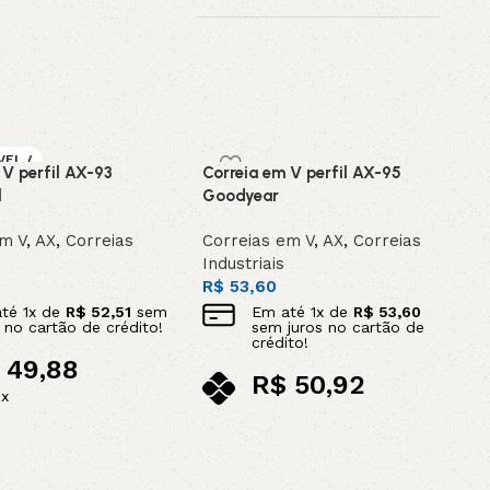
VEL /
 V perfil AX-93
Correia em V perfil AX-95
OMEN
l
Goodyear
em V
,
AX
,
Correias
Correias em V
,
AX
,
Correias
Industriais
R$
53,60
até
1
x de
R$
52,51
sem
Em até
1
x de
R$
53,60
s no cartão de crédito!
sem juros no cartão de
crédito!
49,88
R$
50,92
ix
no pix
Adicionar ao carrinho