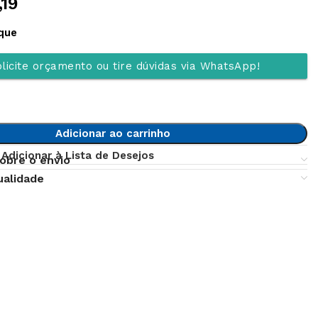
,19
que
licite orçamento ou tire dúvidas via WhatsApp!
Adicionar ao carrinho
Adicionar à Lista de Desejos
obre o envio
ualidade