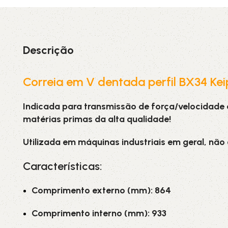
3L
3VX
A
AX
Descrição
CX
D
Correia em V dentada perfil BX34 Kei
Indicada para transmissão de força/velocidade
PL
SPA
matérias primas da alta qualidade!
XPA
XPB
Utilizada em máquinas industriais em geral, não
Características:
Comprimento externo (mm): 864
Comprimento interno (mm): 933