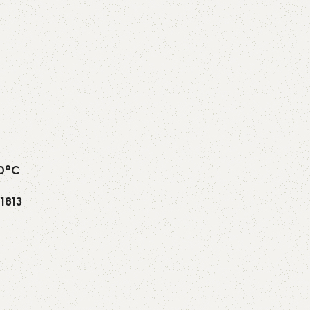
70°C
1813