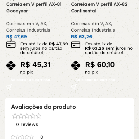
Correia em V perfil AX-81
Correia em V perfil AX-82
C
Goodyear
Continental
G
Correias em V
,
AX
,
Correias em V
,
AX
,
C
Correias Industriais
Correias Industriais
C
R$
47,69
R$
63,26
R
Em até
1
x de
R$
47,69
Em até
1
x de
sem juros no cartão
R$
63,26
sem juros no
de crédito!
cartão de crédito!
R$
45,31
R$
60,10
no pix
no pix
Adicionar ao carrinho
Adicionar ao carrinho
Avaliações do produto
0 reviews
0