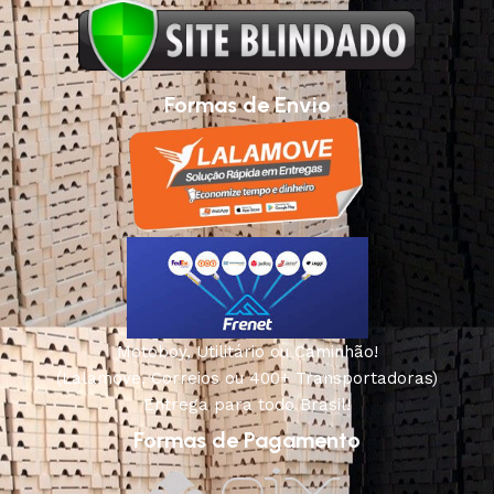
Formas de Envio
Motoboy, Utilitário ou Caminhão!
(Lalamove, Correios ou 400+ Transportadoras)
Entrega para todo Brasil!
Formas de Pagamento