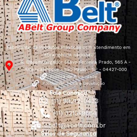
Fabricante de Produtos Plásticos com atendimento em
abrangência nacional!
R. Desembargador Olavo Ferreira Prado, 565 A -
Americanópolis - São Paulo - SP - 04427-000
Política de Privacidade
Política de Troca e Devolução
Fale Conosco
(11) 99212-0433
(11) 3213-9664
abelt@abelt.com.br
Selos de Segurança