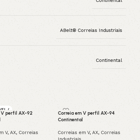
Continental
ABelt® Correias Industriais
Continental
VEL /
 V perfil AX-92
Correia em V perfil AX-94
OMEN
l
Continental
em V
,
AX
,
Correias
Correias em V
,
AX
,
Correias
Industriais