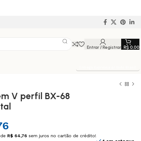
Entrar / Registrar
R$
0,00
Entrega Expressa p/ todo Brasil!
em V perfil BX-68
tal
76
 de
R$
64,76
sem juros no cartão de crédito!