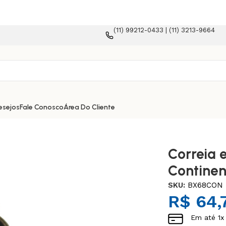
(11) 99212-0433 | (11) 3213-9664
ommerce!
esejos
Fale Conosco
Área Do Cliente
Correia 
Continen
SKU:
BX68CON
R$
64,
Em até
1
x