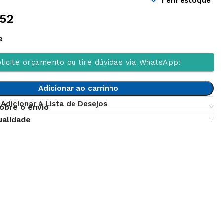
1 em estoque
,52
e
licite orçamento ou tire dúvidas via WhatsApp!
Adicionar ao carrinho
Adicionar à Lista de Desejos
obre o envio
ualidade