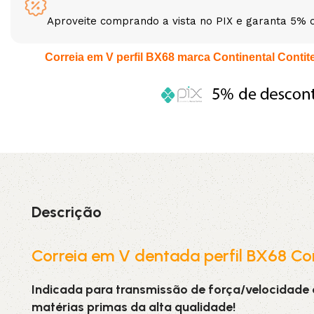
Aproveite comprando a vista no PIX e garanta 5% 
3L
3VX
Correia em V perfil BX68 marca Continental Contitec
A
AX
CX
D
PL
SPA
XPA
XPB
Descrição
Correia em V dentada perfil BX68 Co
Indicada para transmissão de força/velocidade
matérias primas da alta qualidade!