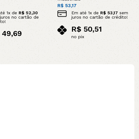
R$
53,17
até
1
x de
R$
52,30
Em até
1
x de
R$
53,17
sem
juros no cartão de
juros no cartão de crédito!
to!
R$
50,51
49,69
no pix
ix
Adicionar ao carrinho