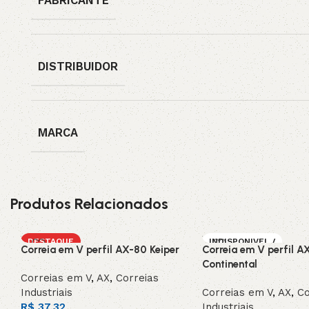
FABRICANTE
DISTRIBUIDOR
MARCA
Produtos Relacionados
DESTAQUE
INDISPONIVEL /
Correia em V perfil AX-80 Keiper
Correia em V perfil A
SOB ENCOMEN
DA
Continental
Correias em V
,
AX
,
Correias
Industriais
Correias em V
,
AX
,
Co
R$
37,32
Industriais