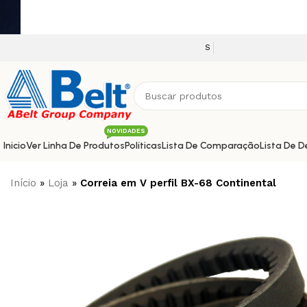
Seja bem vindo a nossa plataforma e-c
NOVIDADES
Inicio
Ver Linha De Produtos
Políticas
Lista De Comparação
Lista De D
Início
»
Loja
»
Correia em V perfil BX-68 Continental