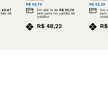
R$
50,76
R$
52,30
$
49,67
Em até
1
x de
R$
50,76
Em 
rtão de
sem juros no cartão de
sem 
crédito!
crédi
R$
48,22
R$
no pix
no p
Adicionar ao carrinho
Leia mais