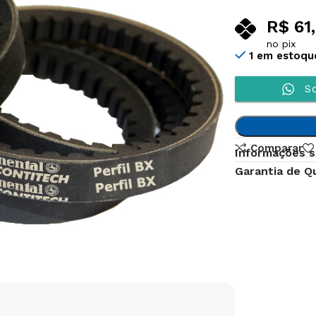
R$
61
no pix
1 em estoqu
So
Comparar
Informações s
Garantia de Q