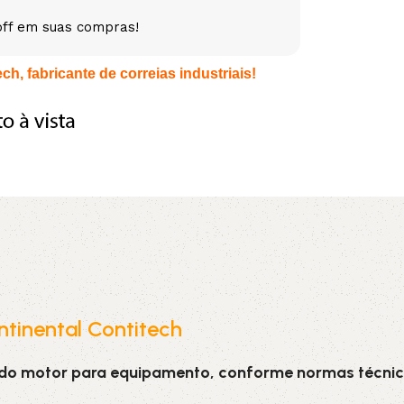
off em suas compras!
5V
5VX
AA
h, fabricante de correias industriais!
B
BX
C
PJ
PJ
PK
SPB
SPC
SP
XPZ
ZX
ntinental Contitech
 do motor para equipamento, conforme normas técnic