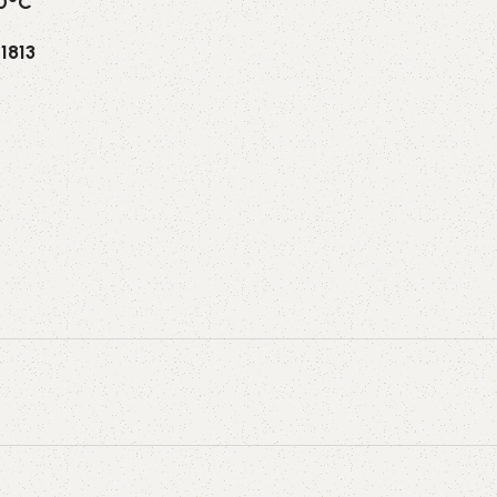
70°C
1813