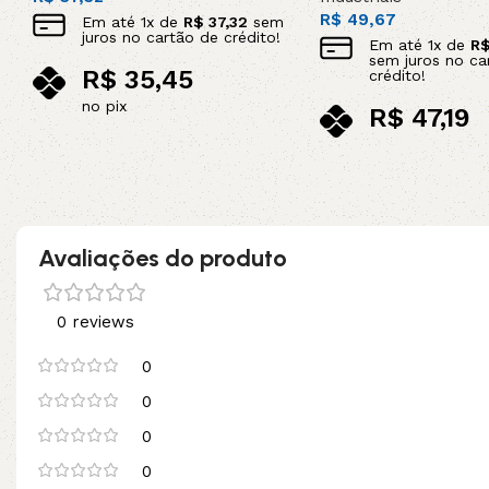
R$
49,67
Em até
1
x de
R$
37,32
sem
juros no cartão de crédito!
Em até
1
x de
R
sem juros no ca
R$
35,45
crédito!
no pix
R$
47,19
Adicionar ao carrinho
no pix
Leia mais
Avaliações do produto
0 reviews
0
0
0
0