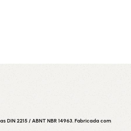
AVX
CC
PK
Z
TB
as DIN 2215 / ABNT NBR 14963. Fabricada com