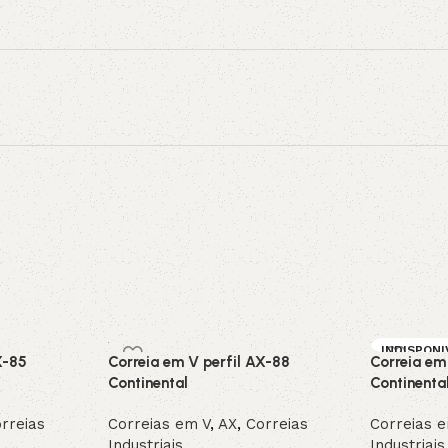
INDISPONI
X-85
Correia em V perfil AX-88
Correia em
SOB ENC
DA
Continental
Continenta
rreias
Correias em V
,
AX
,
Correias
Correias 
Industriais
Industriais