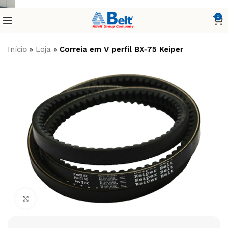
0
Início
»
Loja
»
Correia em V perfil BX-75 Keiper
Clique para ampliar