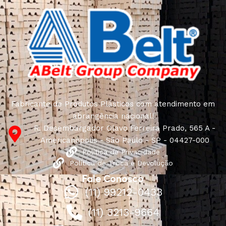
Fabricante de Produtos Plásticos com atendimento em
abrangência nacional!
R. Desembargador Olavo Ferreira Prado, 565 A -
Americanópolis - São Paulo - SP - 04427-000
Política de Privacidade
Política de Troca e Devolução
Fale Conosco
(11) 99212-0433
(11) 3213-9664