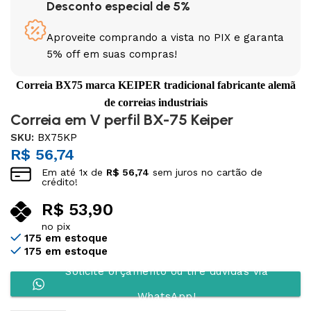
Desconto especial de 5%
Aproveite comprando a vista no PIX e garanta
5% off em suas compras!
Correia BX75 marca KEIPER tradicional fabricante alemã
de correias industriais
Correia em V perfil BX-75 Keiper
SKU:
BX75KP
R$
56,74
Em até
1
x de
R$
56,74
sem juros no cartão de
crédito!
R$
53,90
no pix
175 em estoque
175 em estoque
Solicite orçamento ou tire dúvidas via
WhatsApp!