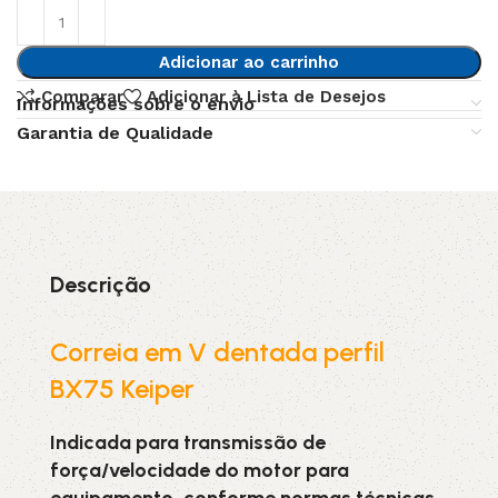
Adicionar ao carrinho
Comparar
Adicionar à Lista de Desejos
Informações sobre o envio
Garantia de Qualidade
Descrição
Correia em V dentada perfil
BX75 Keiper
Indicada para transmissão de
força/velocidade do motor para