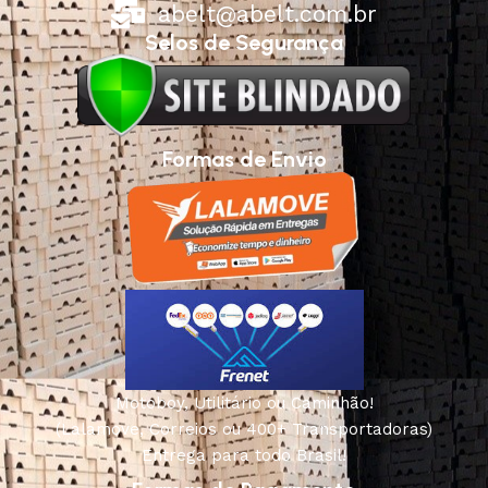
abelt@abelt.com.br
Selos de Segurança
Formas de Envio
Motoboy, Utilitário ou Caminhão!
(Lalamove, Correios ou 400+ Transportadoras)
Entrega para todo Brasil!