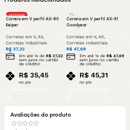
DESTAQUE
Correia em V perfil AX-80
Correia em V perfil AX-81
C
Keiper
Goodyear
C
Correias em V
,
AX
,
Correias em V
,
AX
,
C
Correias Industriais
Correias Industriais
C
R$
37,32
R$
47,69
R
Em até
1
x de
R$
37,32
Em até
1
x de
R$
47,69
sem juros no cartão
sem juros no cartão
de crédito!
de crédito!
R$
35,45
R$
45,31
no pix
no pix
Adicionar ao carrinho
Adicionar ao carrinho
Avaliações do produto